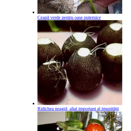
Ceapă verde pentru oase puternice
Ridichea neagră, aliat important al imunităţii