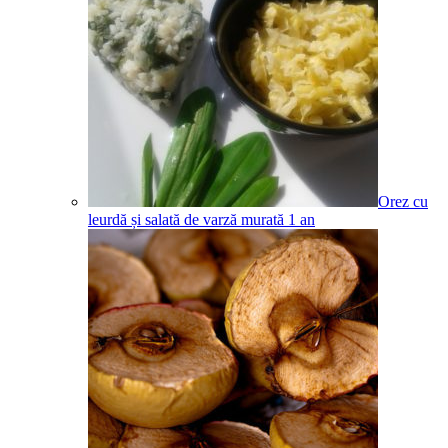
Orez cu
leurdă și salată de varză murată
1
an