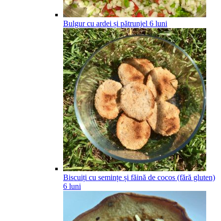
Bulgur cu ardei și pătrunjel
6
luni
Biscuiți cu semințe și făină de cocos (fără gluten)
6
luni