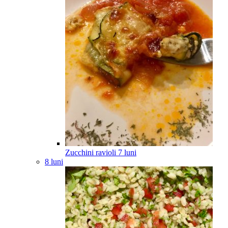
Zucchini ravioli
7
luni
8 luni