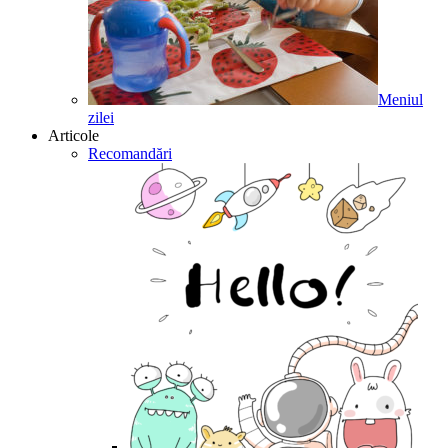
Meniul
zilei
Articole
Recomandări