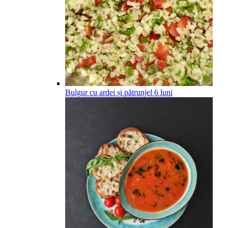
Bulgur cu ardei și pătrunjel
6
luni