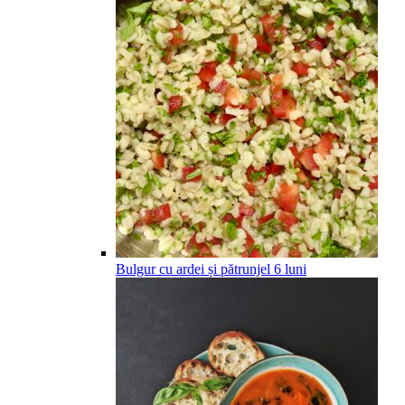
Bulgur cu ardei și pătrunjel
6
luni