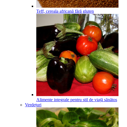
Teff, cereala africană fără gluten
Alimente integrale pentru stil de viață sănătos
Verdețuri