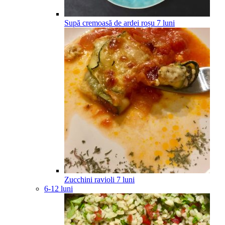
Supă cremoasă de ardei roșu
7
luni
Zucchini ravioli
7
luni
6-12 luni