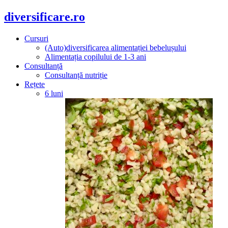
diversificare.ro
Cursuri
(Auto)diversificarea alimentației bebelușului
Alimentația copilului de 1-3 ani
Consultanță
Consultanță nutriție
Rețete
6 luni