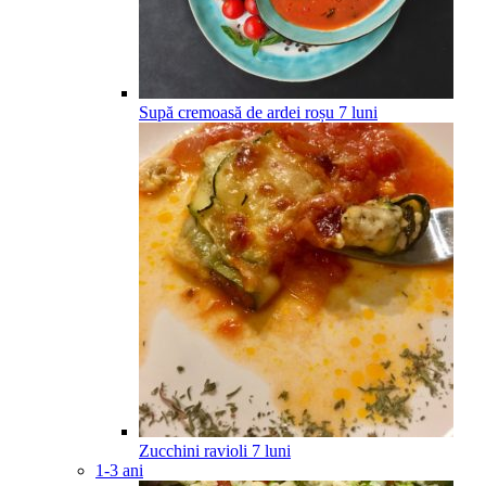
Supă cremoasă de ardei roșu
7
luni
Zucchini ravioli
7
luni
1-3 ani