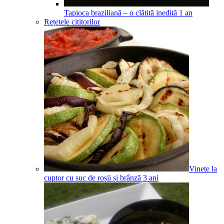
Tapioca braziliană – o clătită inedită
1
an
Rețetele cititorilor
Vinete la
cuptor cu suc de roșii și brânză
3
ani