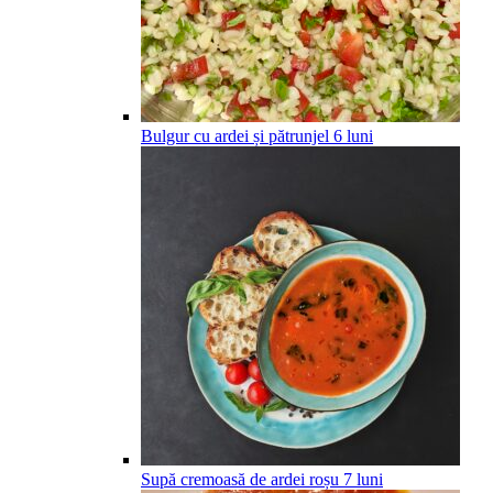
Bulgur cu ardei și pătrunjel
6
luni
Supă cremoasă de ardei roșu
7
luni