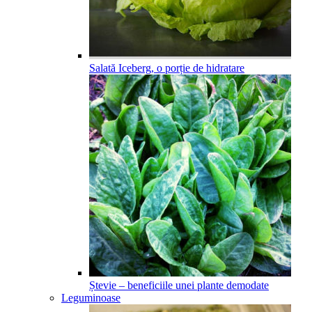
Salată Iceberg, o porție de hidratare
Ștevie – beneficiile unei plante demodate
Leguminoase