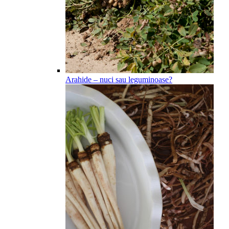
Arahide – nuci sau leguminoase?