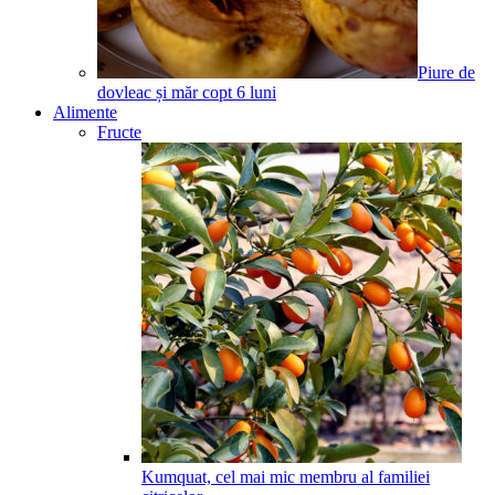
Piure de
dovleac și măr copt
6
luni
Alimente
Fructe
Kumquat, cel mai mic membru al familiei