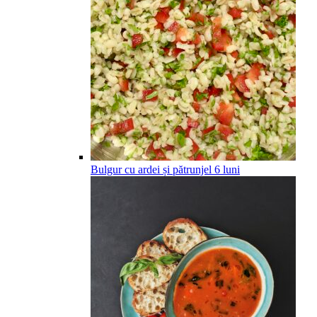
Bulgur cu ardei și pătrunjel
6
luni