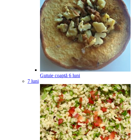
Gutuie coaptă
6
luni
7 luni