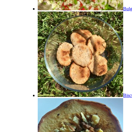
Bulg
Bisc