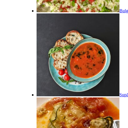
Bulg
Supă