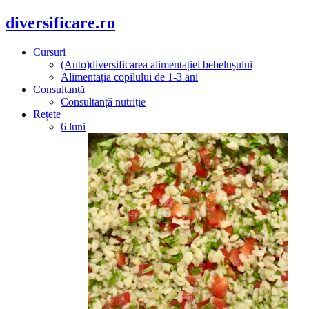
diversificare.ro
Cursuri
(Auto)diversificarea alimentației bebelușului
Alimentația copilului de 1-3 ani
Consultanță
Consultanță nutriție
Rețete
6 luni