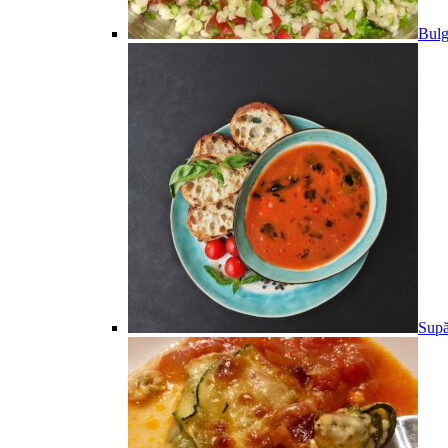
Bulg
Supă