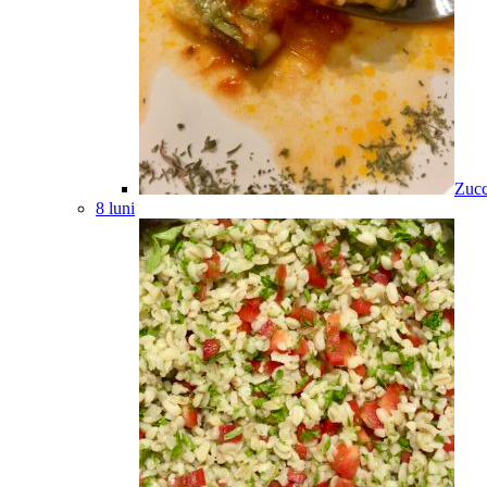
Zucc
8 luni