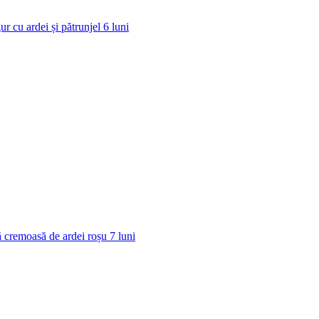
ur cu ardei și pătrunjel
6
luni
 cremoasă de ardei roșu
7
luni