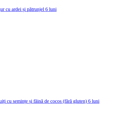
ur cu ardei și pătrunjel
6
luni
uiți cu semințe și făină de cocos (fără gluten)
6
luni