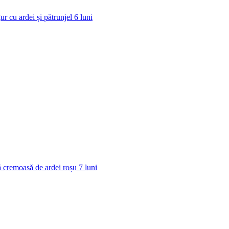
ur cu ardei și pătrunjel
6
luni
 cremoasă de ardei roșu
7
luni