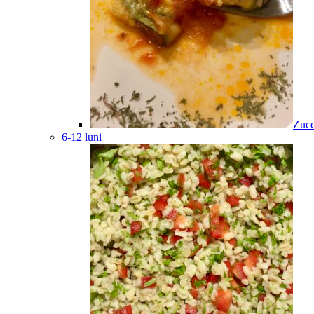
Zucc
6-12 luni