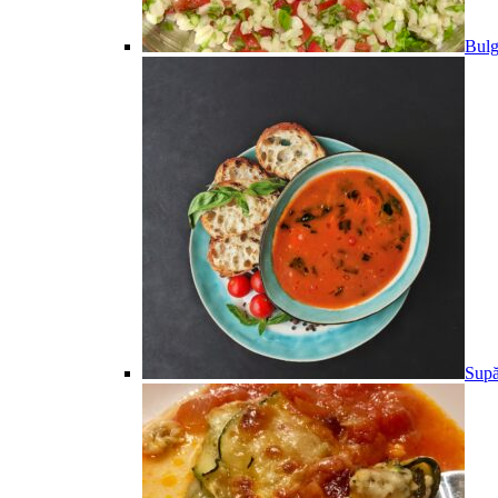
Bulg
Supă