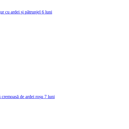
ur cu ardei și pătrunjel
6
luni
 cremoasă de ardei roșu
7
luni