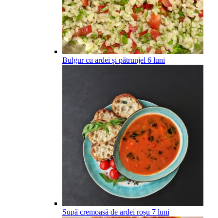
Bulgur cu ardei și pătrunjel
6
luni
Supă cremoasă de ardei roșu
7
luni