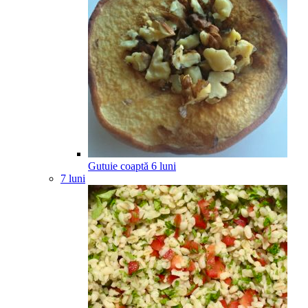
Gutuie coaptă
6
luni
7 luni