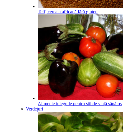
Teff, cereala africană fără gluten
Alimente integrale pentru stil de viață sănătos
Verdețuri