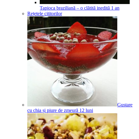
Tapioca braziliană – o clătită inedită
1
an
Rețetele cititorilor
Gustare
cu chia și piure de zmeură
12
luni