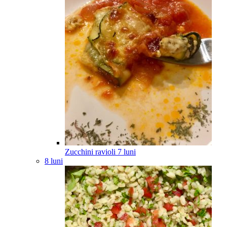
Zucchini ravioli
7
luni
8 luni