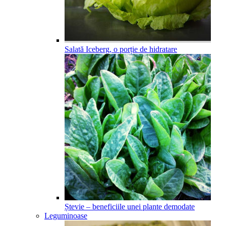
Salată Iceberg, o porție de hidratare
Ștevie – beneficiile unei plante demodate
Leguminoase