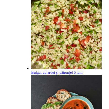
Bulgur cu ardei și pătrunjel
6
luni