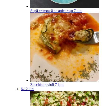
Supă cremoasă de ardei roșu
7
luni
Zucchini ravioli
7
luni
6-12 luni