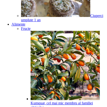
Ciuperci
umplute
1
an
Alimente
Fructe
Kumquat, cel mai mic membru al familiei