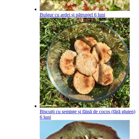
Bulgur cu ardei și pătrunjel
6
luni
Biscuiți cu semințe și făină de cocos (fără gluten)
6
luni