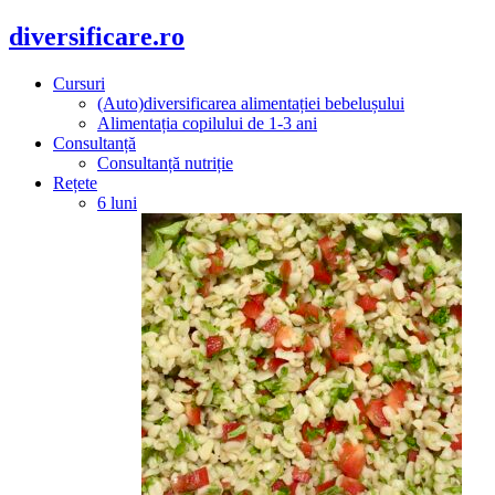
diversificare.ro
Cursuri
(Auto)diversificarea alimentației bebelușului
Alimentația copilului de 1-3 ani
Consultanță
Consultanță nutriție
Rețete
6 luni