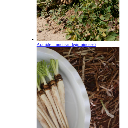
Arahide – nuci sau leguminoase?