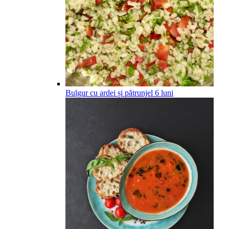
Bulgur cu ardei și pătrunjel
6
luni