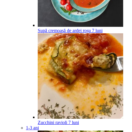
Supă cremoasă de ardei roșu
7
luni
Zucchini ravioli
7
luni
1-3 ani