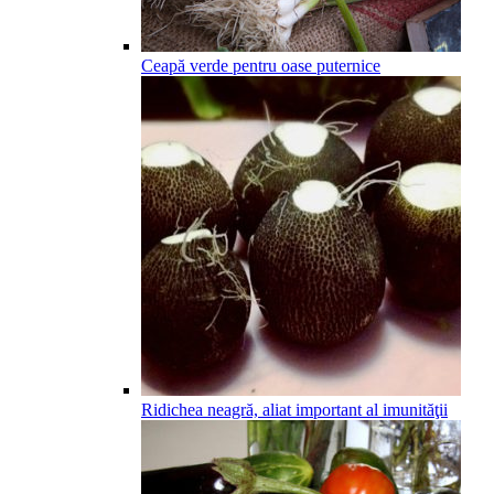
Ceapă verde pentru oase puternice
Ridichea neagră, aliat important al imunităţii