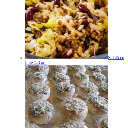
Salată cu
linte
1-3
ani