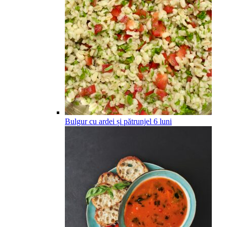
Bulgur cu ardei și pătrunjel
6
luni