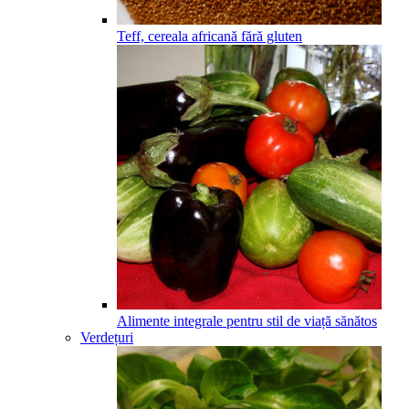
Teff, cereala africană fără gluten
Alimente integrale pentru stil de viață sănătos
Verdețuri