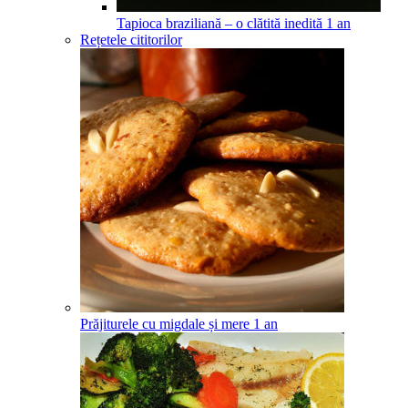
Tapioca braziliană – o clătită inedită
1
an
Rețetele cititorilor
Prăjiturele cu migdale și mere
1
an