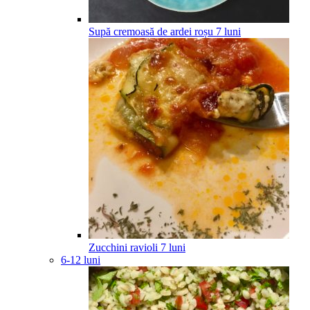
Supă cremoasă de ardei roșu
7
luni
Zucchini ravioli
7
luni
6-12 luni