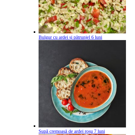
Bulgur cu ardei și pătrunjel
6
luni
Supă cremoasă de ardei roșu
7
luni