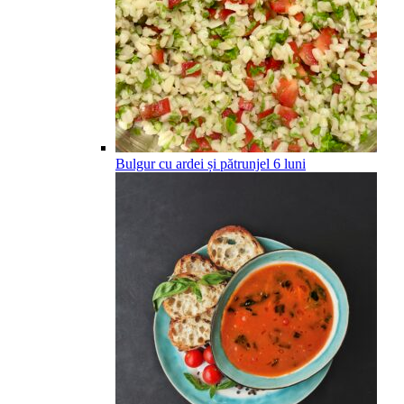
Bulgur cu ardei și pătrunjel
6
luni