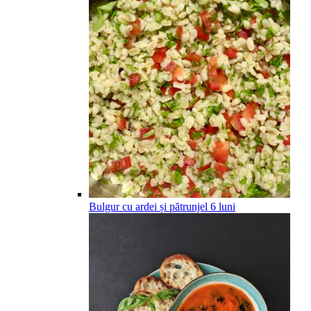
Bulgur cu ardei și pătrunjel
6
luni