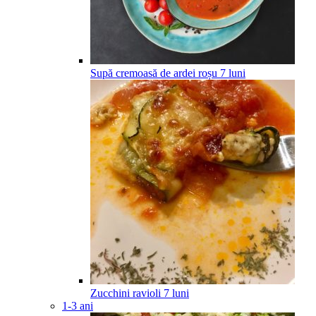
Supă cremoasă de ardei roșu
7
luni
Zucchini ravioli
7
luni
1-3 ani