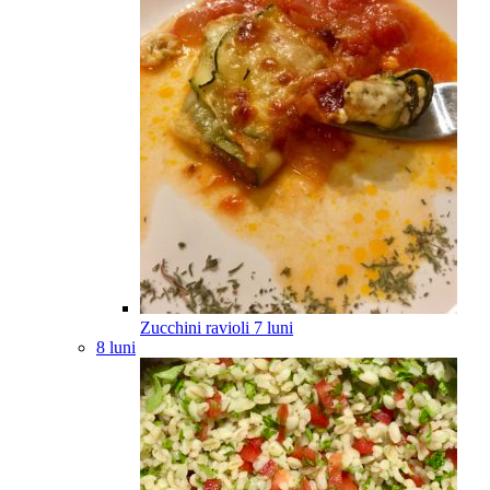
Zucchini ravioli
7
luni
8 luni