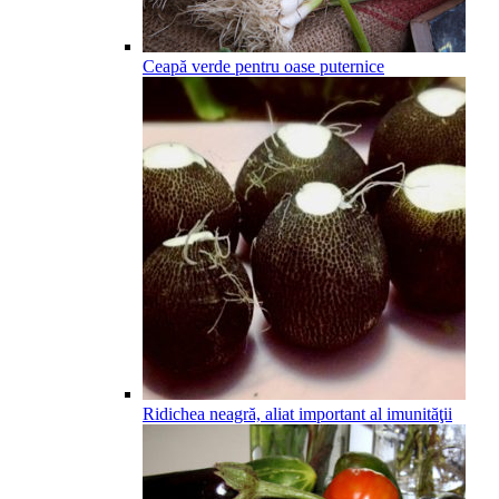
Ceapă verde pentru oase puternice
Ridichea neagră, aliat important al imunităţii