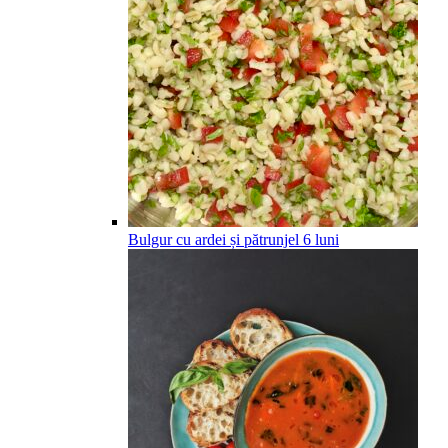
Bulgur cu ardei și pătrunjel
6
luni