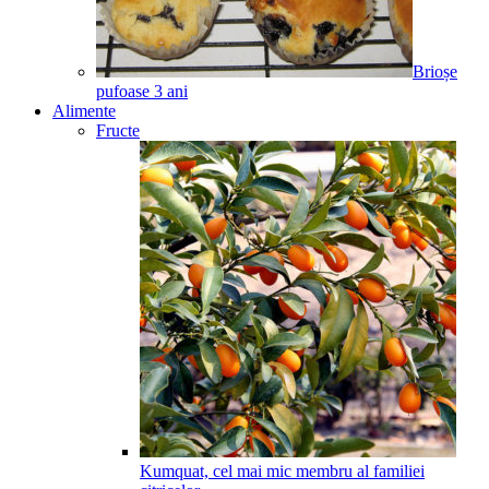
Brioșe
pufoase
3
ani
Alimente
Fructe
Kumquat, cel mai mic membru al familiei