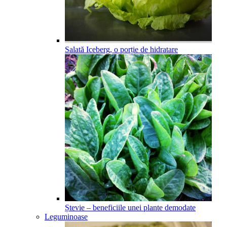
Salată Iceberg, o porție de hidratare
Ștevie – beneficiile unei plante demodate
Leguminoase