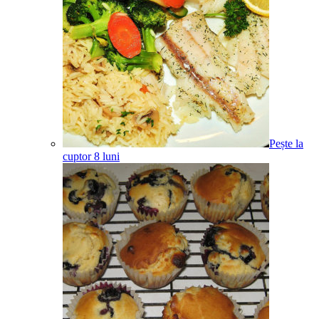
Pește la
cuptor
8
luni