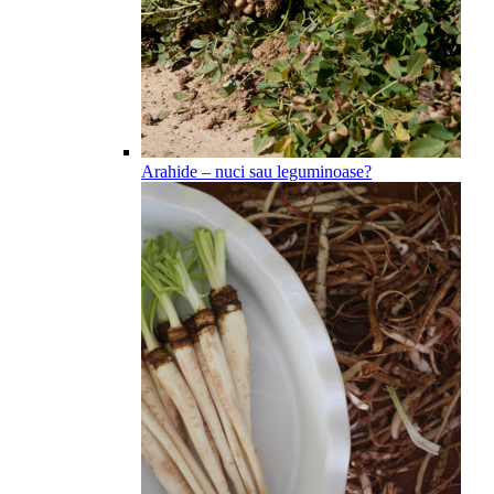
Arahide – nuci sau leguminoase?