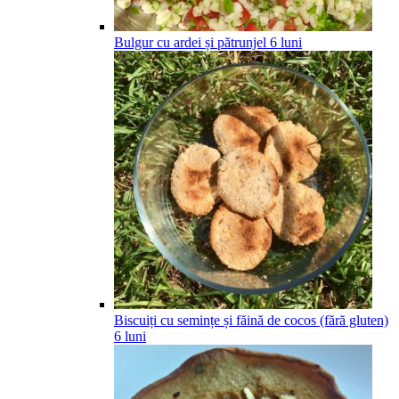
Bulgur cu ardei și pătrunjel
6
luni
Biscuiți cu semințe și făină de cocos (fără gluten)
6
luni