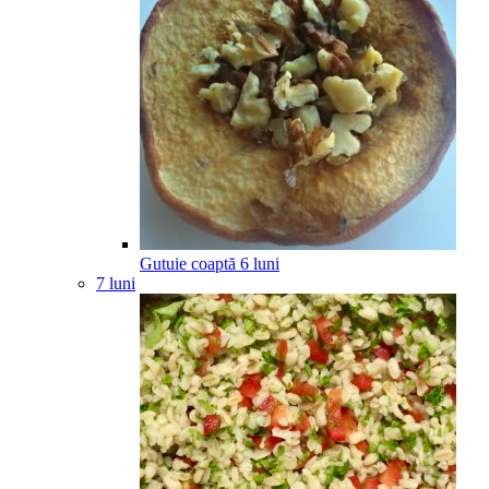
Gutuie coaptă
6
luni
7 luni