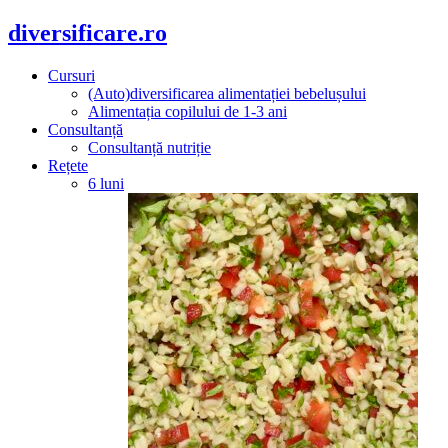
diversificare.ro
Cursuri
(Auto)diversificarea alimentației bebelușului
Alimentația copilului de 1-3 ani
Consultanță
Consultanță nutriție
Rețete
6 luni