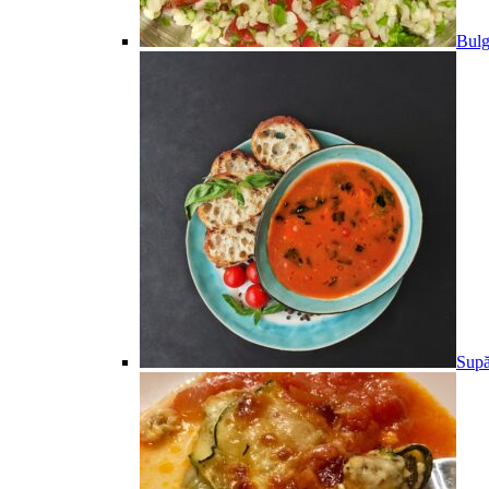
Bulg
Supă