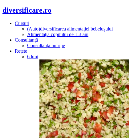
diversificare.ro
Cursuri
(Auto)diversificarea alimentației bebelușului
Alimentația copilului de 1-3 ani
Consultanță
Consultanță nutriție
Rețete
6 luni