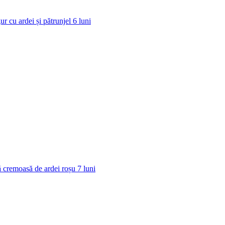
ur cu ardei și pătrunjel
6
luni
 cremoasă de ardei roșu
7
luni