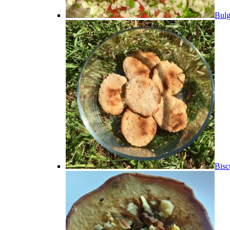
Bulg
Bisc