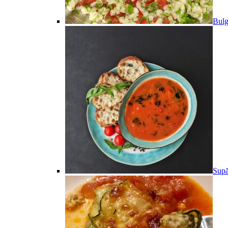
Bulg
Supă