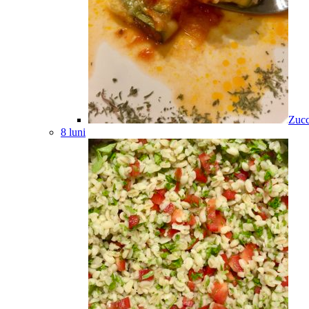
Zucc
8 luni