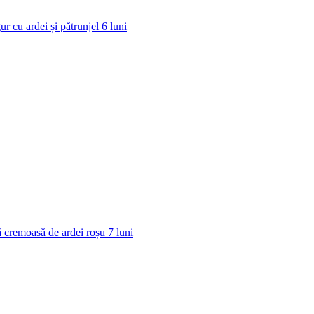
ur cu ardei și pătrunjel
6
luni
 cremoasă de ardei roșu
7
luni