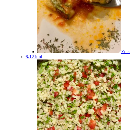
Zucc
6-12 luni