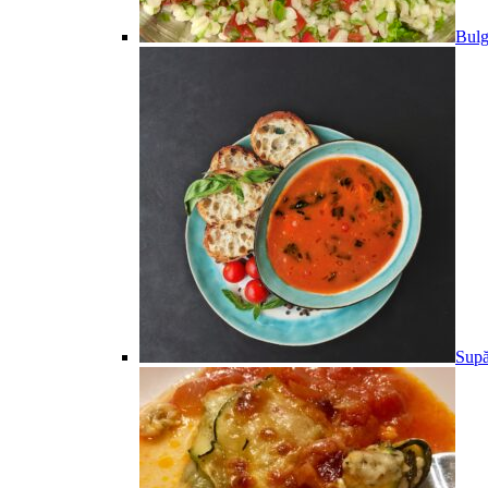
Bulg
Supă