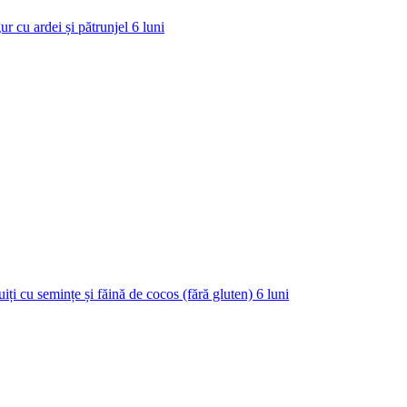
ur cu ardei și pătrunjel
6
luni
uiți cu semințe și făină de cocos (fără gluten)
6
luni