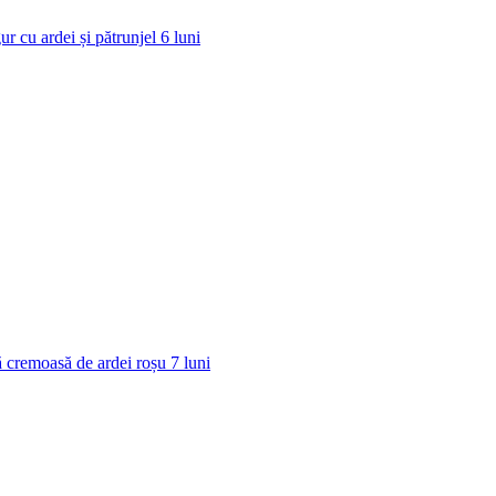
ur cu ardei și pătrunjel
6
luni
 cremoasă de ardei roșu
7
luni