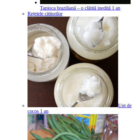
Tapioca braziliană – o clătită inedită
1
an
Rețetele cititorilor
Unt de
cocos
1
an