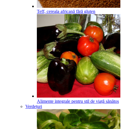
Teff, cereala africană fără gluten
Alimente integrale pentru stil de viață sănătos
Verdețuri