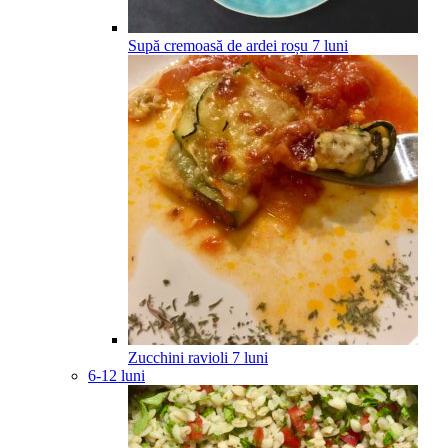
Supă cremoasă de ardei roșu
7
luni
Zucchini ravioli
7
luni
6-12 luni