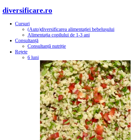
diversificare.ro
Cursuri
(Auto)diversificarea alimentației bebelușului
Alimentația copilului de 1-3 ani
Consultanță
Consultanță nutriție
Rețete
6 luni