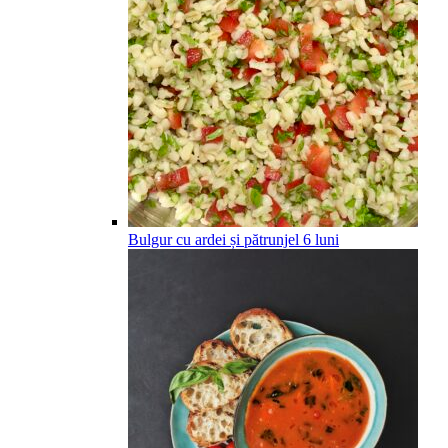
Bulgur cu ardei și pătrunjel
6
luni