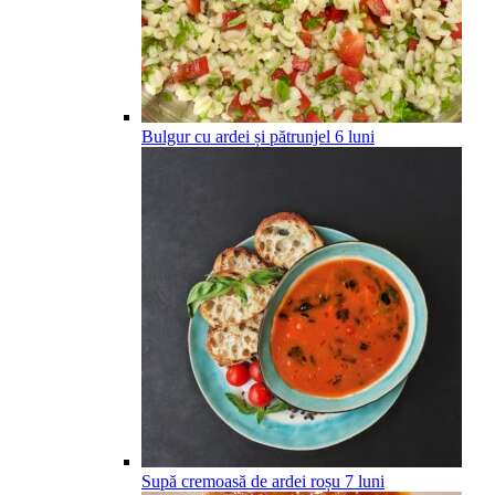
Bulgur cu ardei și pătrunjel
6
luni
Supă cremoasă de ardei roșu
7
luni