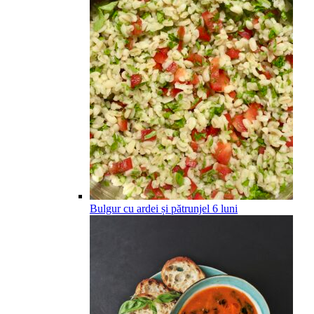
Bulgur cu ardei și pătrunjel
6
luni