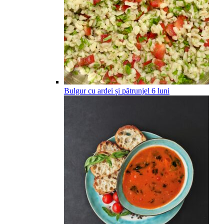
Bulgur cu ardei și pătrunjel
6
luni