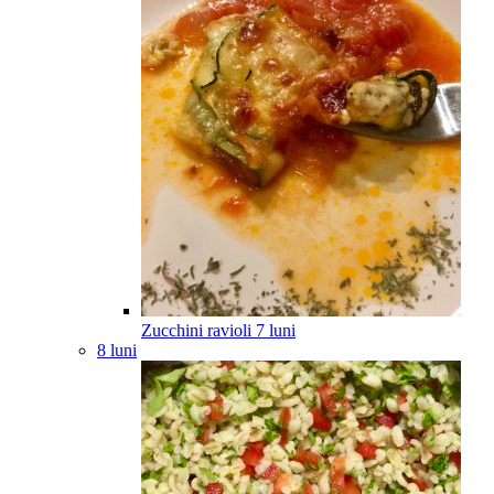
Zucchini ravioli
7
luni
8 luni