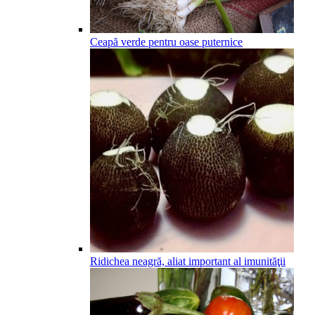
Ceapă verde pentru oase puternice
Ridichea neagră, aliat important al imunităţii