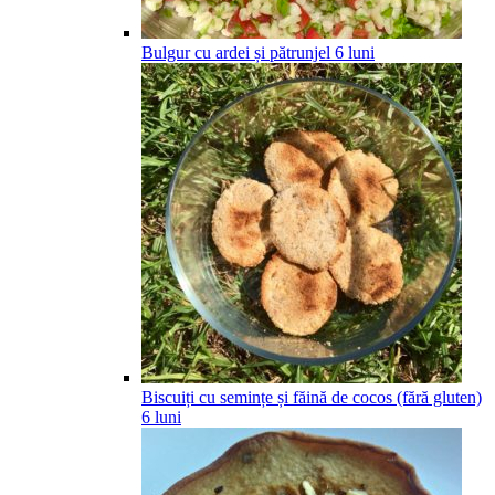
Bulgur cu ardei și pătrunjel
6
luni
Biscuiți cu semințe și făină de cocos (fără gluten)
6
luni