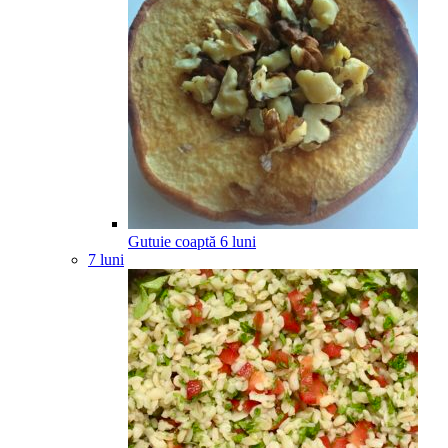
Gutuie coaptă
6
luni
7 luni