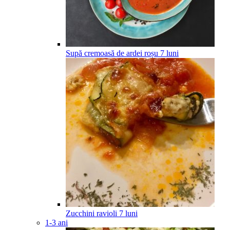
Supă cremoasă de ardei roșu
7
luni
Zucchini ravioli
7
luni
1-3 ani