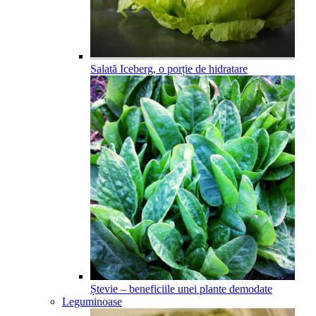
Salată Iceberg, o porție de hidratare
Ștevie – beneficiile unei plante demodate
Leguminoase