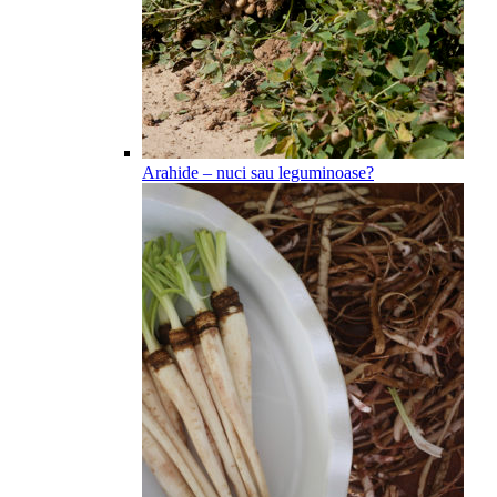
Arahide – nuci sau leguminoase?