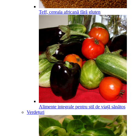
Teff, cereala africană fără gluten
Alimente integrale pentru stil de viață sănătos
Verdețuri