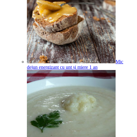
Mic
dejun energizant cu unt și miere
1
an