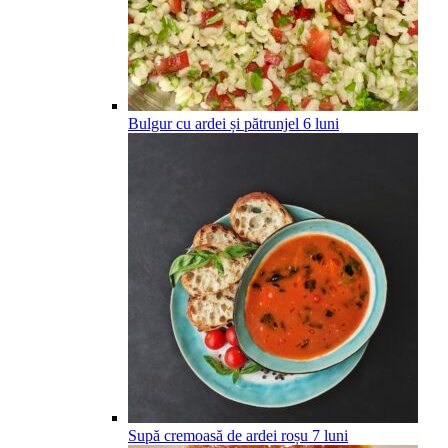
Bulgur cu ardei și pătrunjel
6
luni
Supă cremoasă de ardei roșu
7
luni