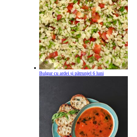
Bulgur cu ardei și pătrunjel
6
luni