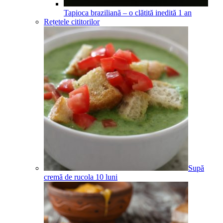
Tapioca braziliană – o clătită inedită
1
an
Rețetele cititorilor
Supă
cremă de rucola
10
luni