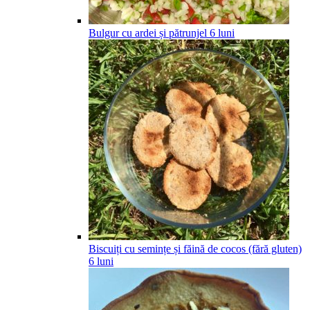
Bulgur cu ardei și pătrunjel
6
luni
Biscuiți cu semințe și făină de cocos (fără gluten)
6
luni