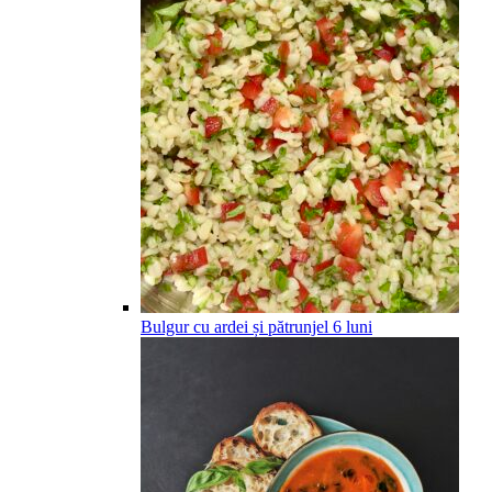
Bulgur cu ardei și pătrunjel
6
luni