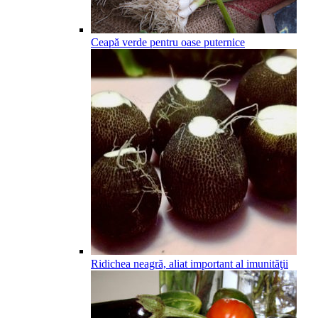
Ceapă verde pentru oase puternice
Ridichea neagră, aliat important al imunităţii