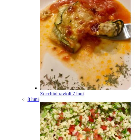
Zucchini ravioli
7
luni
8 luni