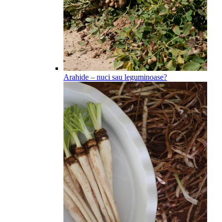
Arahide – nuci sau leguminoase?