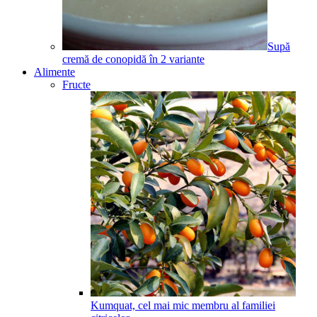
Supă
cremă de conopidă în 2 variante
Alimente
Fructe
Kumquat, cel mai mic membru al familiei