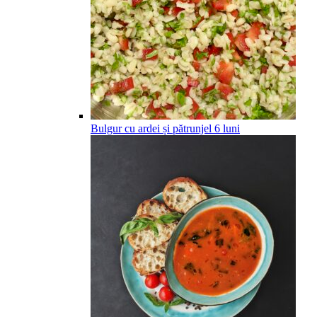
Bulgur cu ardei și pătrunjel
6
luni