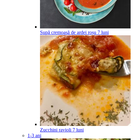
Supă cremoasă de ardei roșu
7
luni
Zucchini ravioli
7
luni
1-3 ani