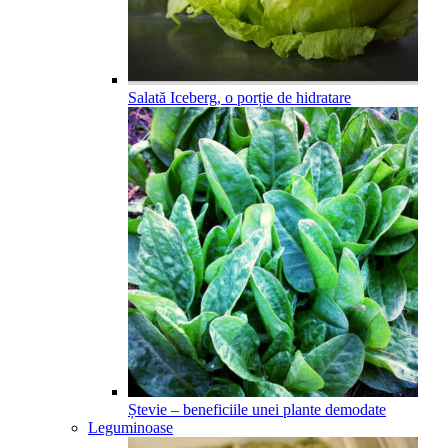
Salată Iceberg, o porție de hidratare
Ștevie – beneficiile unei plante demodate
Leguminoase