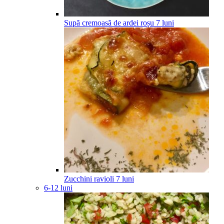
Supă cremoasă de ardei roșu
7
luni
Zucchini ravioli
7
luni
6-12 luni