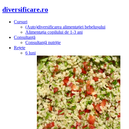
diversificare.ro
Cursuri
(Auto)diversificarea alimentației bebelușului
Alimentația copilului de 1-3 ani
Consultanță
Consultanță nutriție
Rețete
6 luni