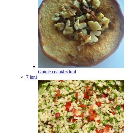
Gutuie coaptă
6
luni
7 luni