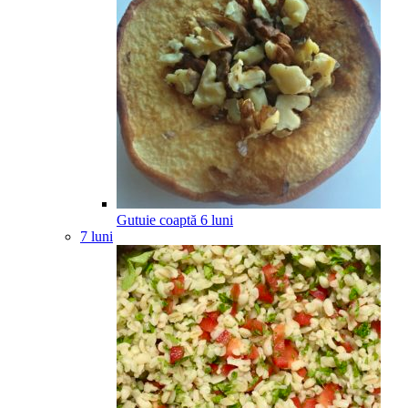
Gutuie coaptă
6
luni
7 luni