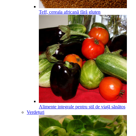
Teff, cereala africană fără gluten
Alimente integrale pentru stil de viață sănătos
Verdețuri