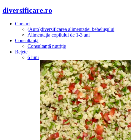
diversificare.ro
Cursuri
(Auto)diversificarea alimentației bebelușului
Alimentația copilului de 1-3 ani
Consultanță
Consultanță nutriție
Rețete
6 luni