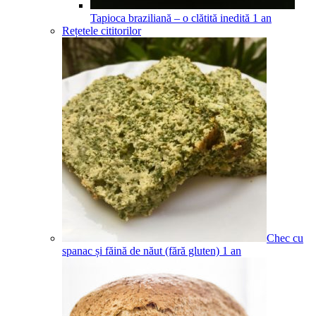
Tapioca braziliană – o clătită inedită
1
an
Rețetele cititorilor
Chec cu
spanac și făină de năut (fără gluten)
1
an