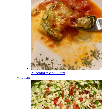
Zucchini ravioli
7
luni
8 luni