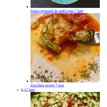
Supă cremoasă de ardei roșu
7
luni
Zucchini ravioli
7
luni
6-12 luni