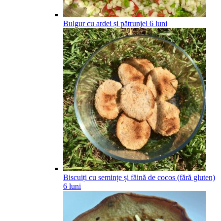
Bulgur cu ardei și pătrunjel
6
luni
Biscuiți cu semințe și făină de cocos (fără gluten)
6
luni