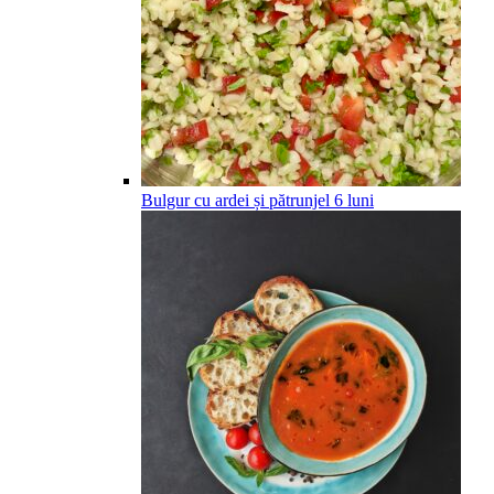
Bulgur cu ardei și pătrunjel
6
luni