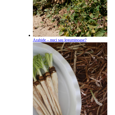
Arahide – nuci sau leguminoase?