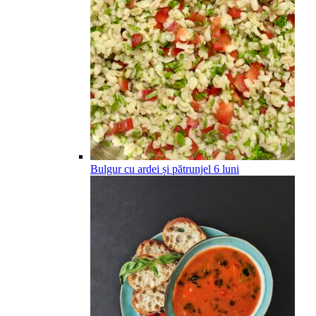
Bulgur cu ardei și pătrunjel
6
luni