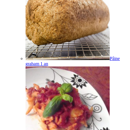
Pâine
graham
1
an