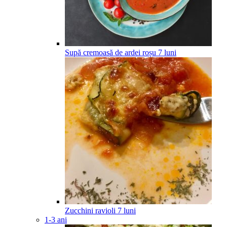
Supă cremoasă de ardei roșu
7
luni
Zucchini ravioli
7
luni
1-3 ani