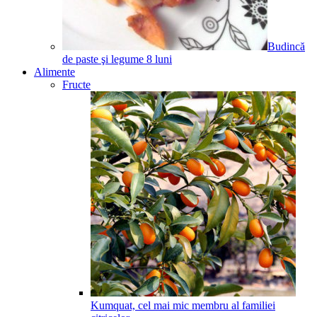
Budincă
de paste şi legume
8
luni
Alimente
Fructe
Kumquat, cel mai mic membru al familiei