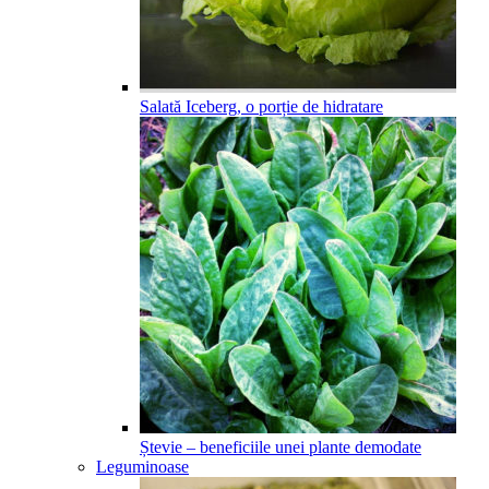
Salată Iceberg, o porție de hidratare
Ștevie – beneficiile unei plante demodate
Leguminoase