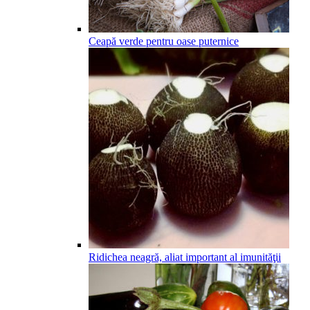
Ceapă verde pentru oase puternice
Ridichea neagră, aliat important al imunităţii