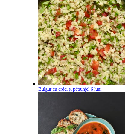
Bulgur cu ardei și pătrunjel
6
luni