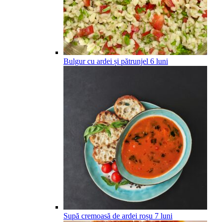
Bulgur cu ardei și pătrunjel
6
luni
Supă cremoasă de ardei roșu
7
luni