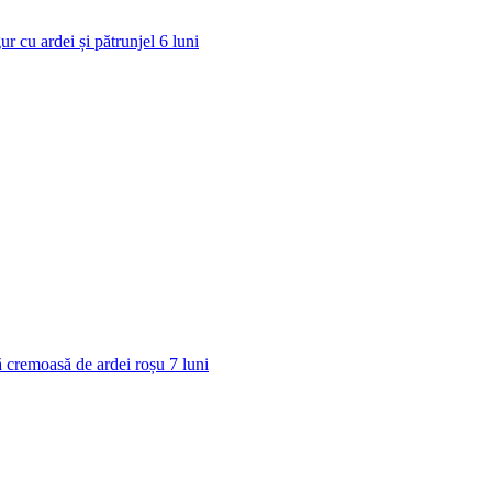
ur cu ardei și pătrunjel
6
luni
 cremoasă de ardei roșu
7
luni