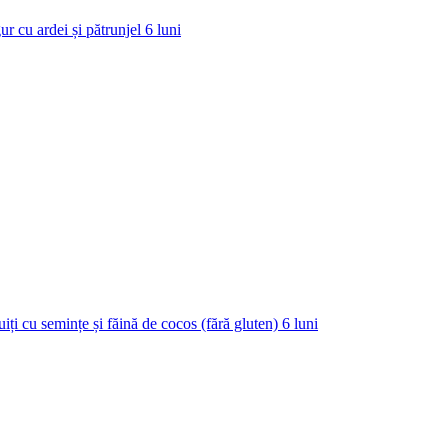
ur cu ardei și pătrunjel
6
luni
uiți cu semințe și făină de cocos (fără gluten)
6
luni