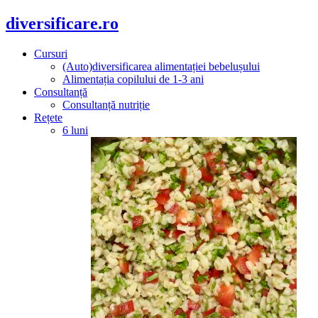
diversificare.ro
Cursuri
(Auto)diversificarea alimentației bebelușului
Alimentația copilului de 1-3 ani
Consultanță
Consultanță nutriție
Rețete
6 luni