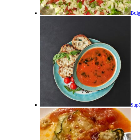
Bulg
Supă