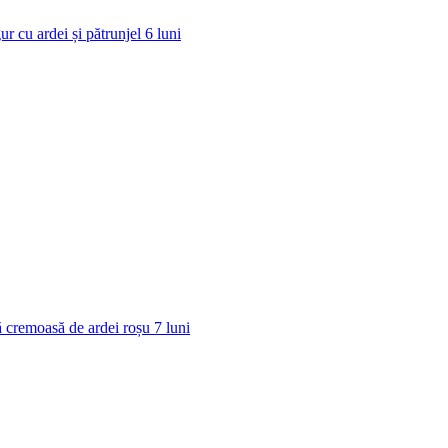
ur cu ardei și pătrunjel
6
luni
 cremoasă de ardei roșu
7
luni