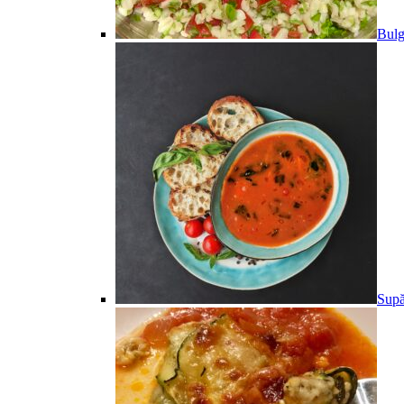
Bulg
Supă