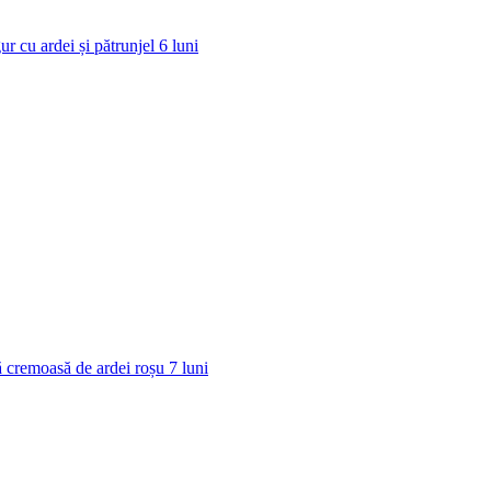
ur cu ardei și pătrunjel
6
luni
 cremoasă de ardei roșu
7
luni