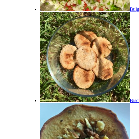
Bulg
Bisc