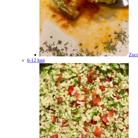
Zucc
6-12 luni