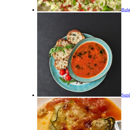
Bulg
Supă