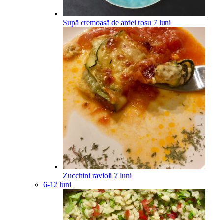
Supă cremoasă de ardei roșu
7
luni
Zucchini ravioli
7
luni
6-12 luni