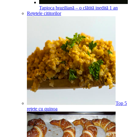
Tapioca braziliană – o clătită inedită
1
an
Rețetele cititorilor
Top 5
reţete cu quinoa