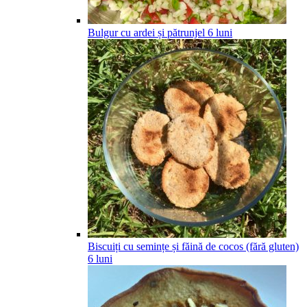
Bulgur cu ardei și pătrunjel
6
luni
Biscuiți cu semințe și făină de cocos (fără gluten)
6
luni