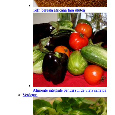
Teff, cereala africană fără gluten
Alimente integrale pentru stil de viață sănătos
Verdețuri