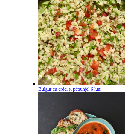
Bulgur cu ardei și pătrunjel
6
luni