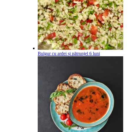
Bulgur cu ardei și pătrunjel
6
luni