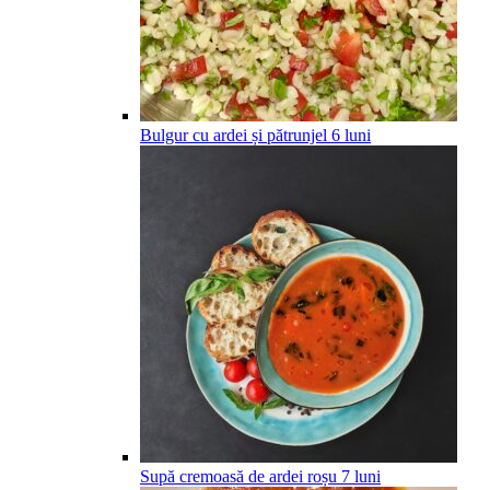
Bulgur cu ardei și pătrunjel
6
luni
Supă cremoasă de ardei roșu
7
luni