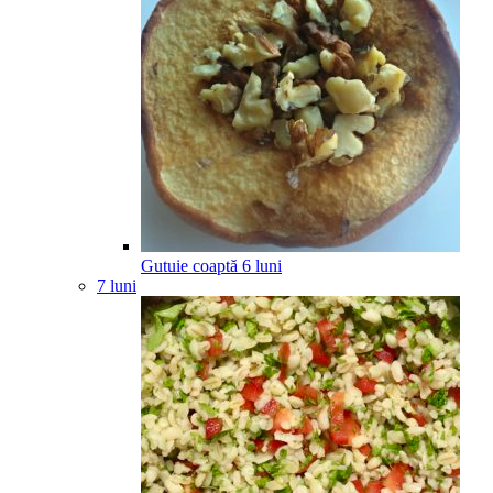
Gutuie coaptă
6
luni
7 luni