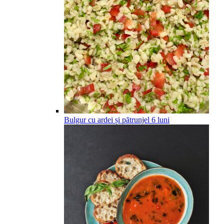
Bulgur cu ardei și pătrunjel
6
luni