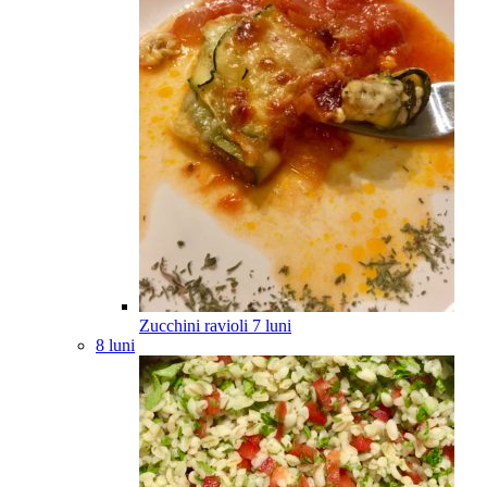
Zucchini ravioli
7
luni
8 luni