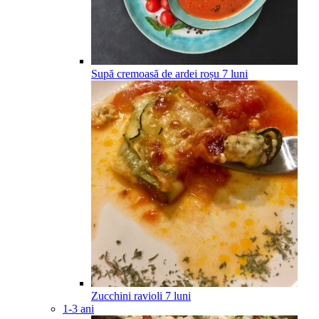
Supă cremoasă de ardei roșu
7
luni
Zucchini ravioli
7
luni
1-3 ani