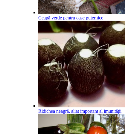
Ceapă verde pentru oase puternice
Ridichea neagră, aliat important al imunităţii