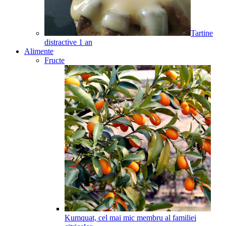
Tartine
distractive
1
an
Alimente
Fructe
Kumquat, cel mai mic membru al familiei