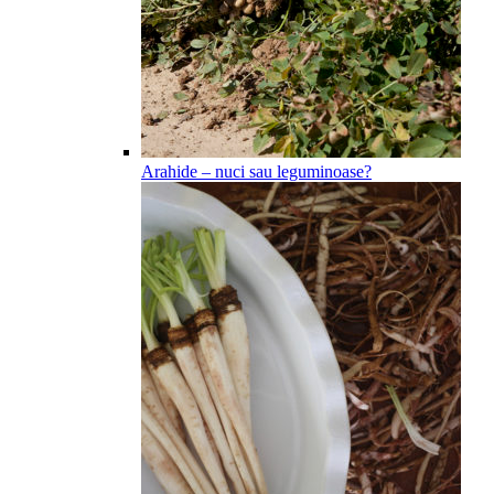
Arahide – nuci sau leguminoase?