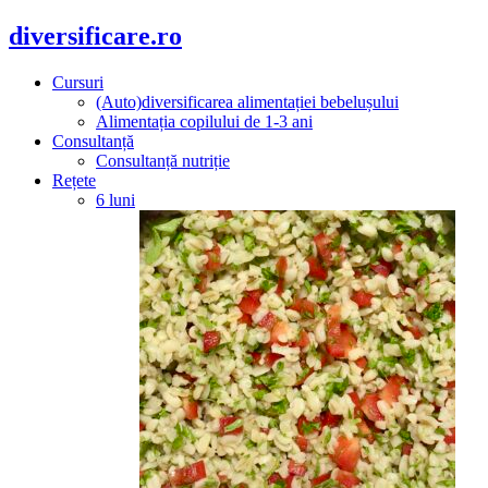
diversificare.ro
Cursuri
(Auto)diversificarea alimentației bebelușului
Alimentația copilului de 1-3 ani
Consultanță
Consultanță nutriție
Rețete
6 luni