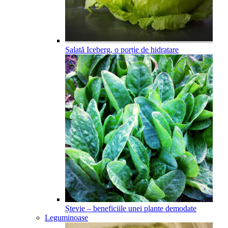
Salată Iceberg, o porție de hidratare
Ștevie – beneficiile unei plante demodate
Leguminoase