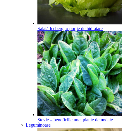
Salată Iceberg, o porție de hidratare
Ștevie – beneficiile unei plante demodate
Leguminoase