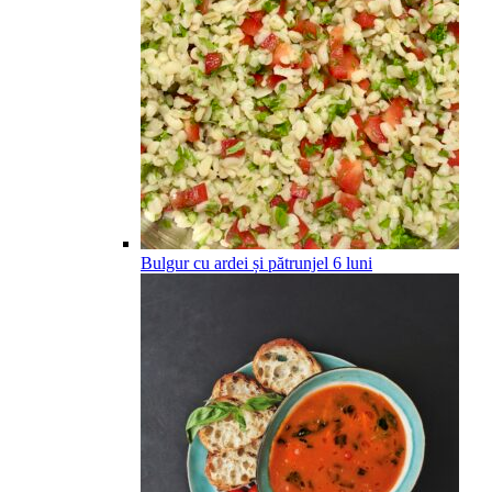
Bulgur cu ardei și pătrunjel
6
luni