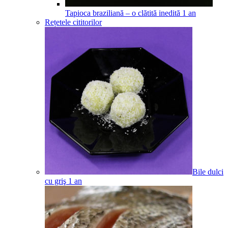
Tapioca braziliană – o clătită inedită
1
an
Rețetele cititorilor
Bile dulci
cu griş
1
an