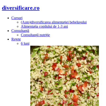
diversificare.ro
Cursuri
(Auto)diversificarea alimentației bebelușului
Alimentația copilului de 1-3 ani
Consultanță
Consultanță nutriție
Rețete
6 luni