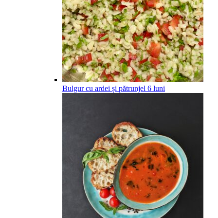
Bulgur cu ardei și pătrunjel
6
luni