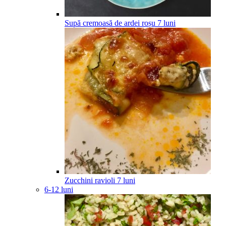
Supă cremoasă de ardei roșu
7
luni
Zucchini ravioli
7
luni
6-12 luni