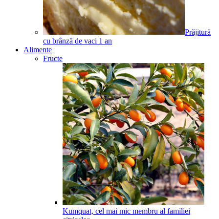
Prăjitură
cu brânză de vaci
1
an
Alimente
Fructe
Kumquat, cel mai mic membru al familiei