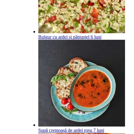
Bulgur cu ardei și pătrunjel
6
luni
Supă cremoasă de ardei roșu
7
luni