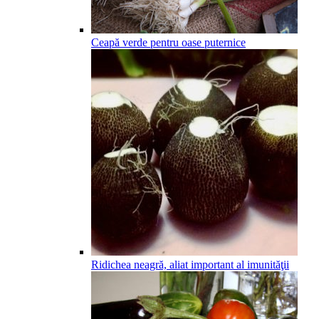
Ceapă verde pentru oase puternice
Ridichea neagră, aliat important al imunităţii