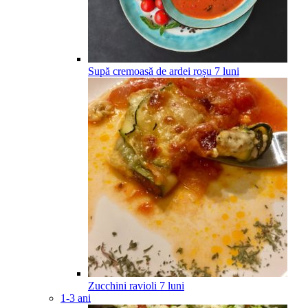
Supă cremoasă de ardei roșu
7
luni
Zucchini ravioli
7
luni
1-3 ani