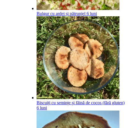
Bulgur cu ardei și pătrunjel
6
luni
Biscuiți cu semințe și făină de cocos (fără gluten)
6
luni