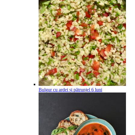
Bulgur cu ardei și pătrunjel
6
luni