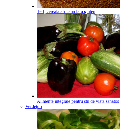
Teff, cereala africană fără gluten
Alimente integrale pentru stil de viață sănătos
Verdețuri