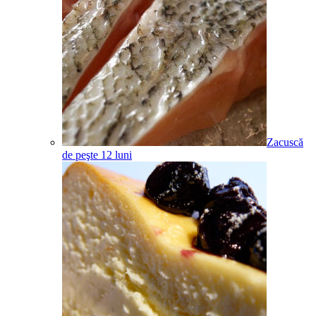
Zacuscă
de peşte
12
luni