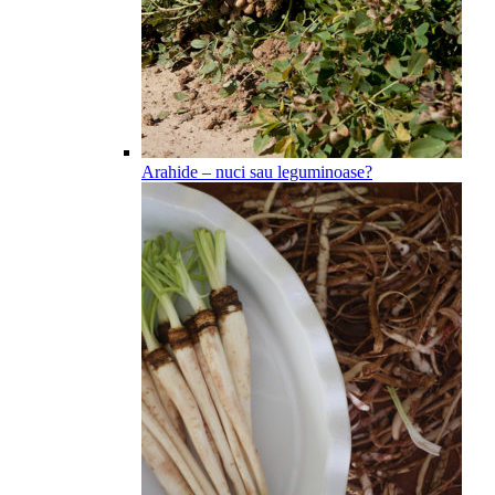
Arahide – nuci sau leguminoase?