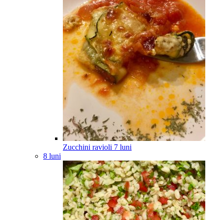
Zucchini ravioli
7
luni
8 luni