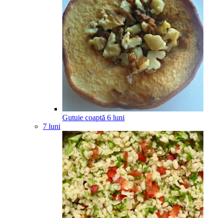
Gutuie coaptă
6
luni
7 luni