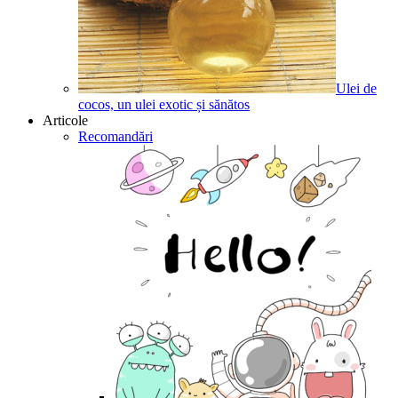
Ulei de
cocos, un ulei exotic și sănătos
Articole
Recomandări