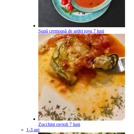
Supă cremoasă de ardei roșu
7
luni
Zucchini ravioli
7
luni
1-3 ani