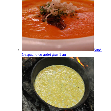
Supă
Gaspacho cu ardei gras
1
an