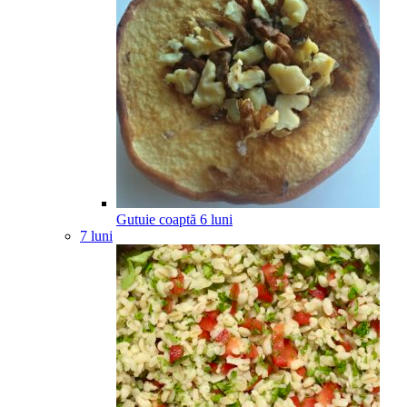
Gutuie coaptă
6
luni
7 luni