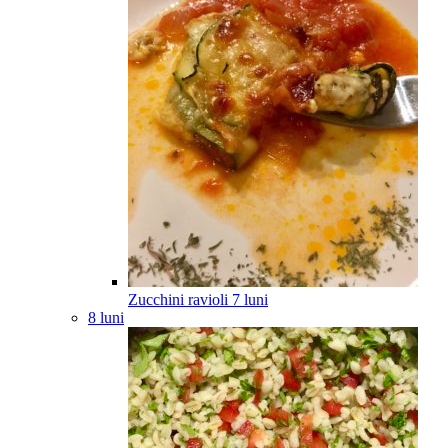
Zucchini ravioli
7
luni
8 luni