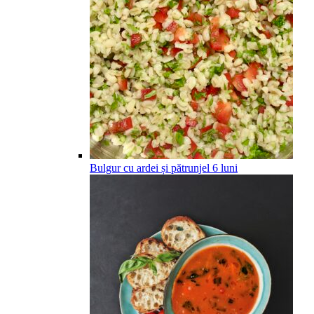
Bulgur cu ardei și pătrunjel
6
luni