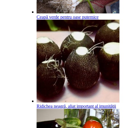
Ceapă verde pentru oase puternice
Ridichea neagră, aliat important al imunităţii