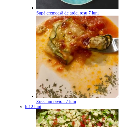
Supă cremoasă de ardei roșu
7
luni
Zucchini ravioli
7
luni
6-12 luni