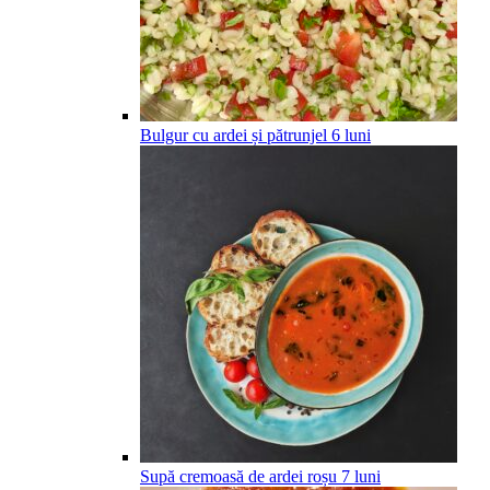
Bulgur cu ardei și pătrunjel
6
luni
Supă cremoasă de ardei roșu
7
luni