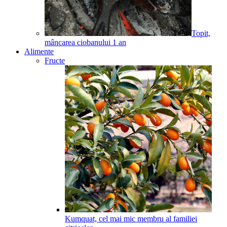
Topit,
mâncarea ciobanului
1
an
Alimente
Fructe
Kumquat, cel mai mic membru al familiei