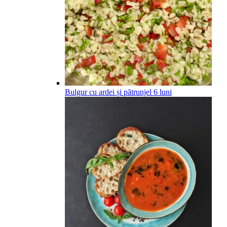
Bulgur cu ardei și pătrunjel
6
luni