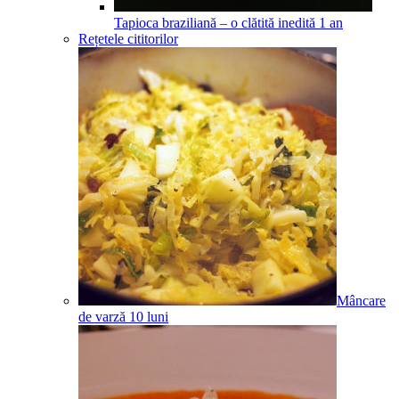
Tapioca braziliană – o clătită inedită
1
an
Rețetele cititorilor
Mâncare
de varză
10
luni