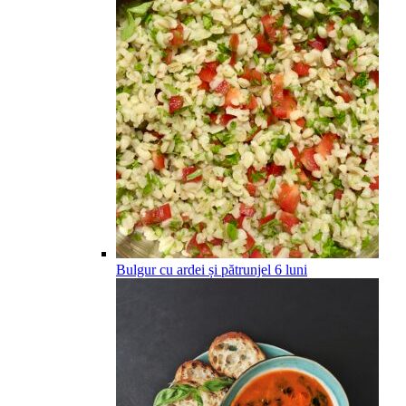
Bulgur cu ardei și pătrunjel
6
luni