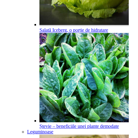
Salată Iceberg, o porție de hidratare
Ștevie – beneficiile unei plante demodate
Leguminoase