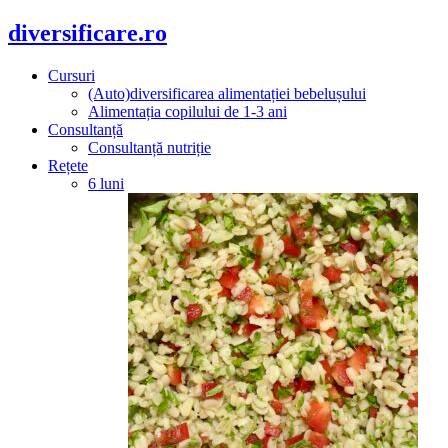
diversificare.ro
Cursuri
(Auto)diversificarea alimentației bebelușului
Alimentația copilului de 1-3 ani
Consultanță
Consultanță nutriție
Rețete
6 luni