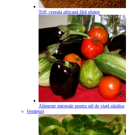
Teff, cereala africană fără gluten
Alimente integrale pentru stil de viață sănătos
Verdețuri