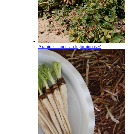
Arahide – nuci sau leguminoase?