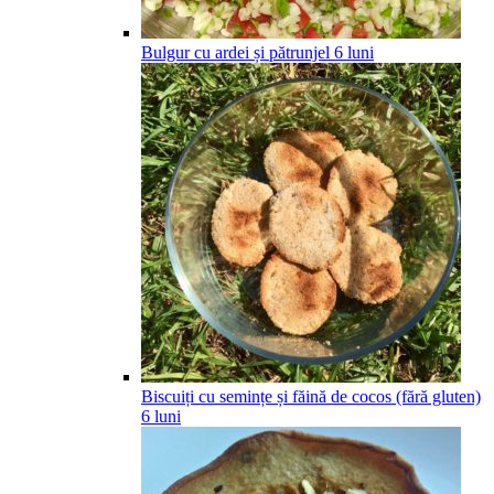
Bulgur cu ardei și pătrunjel
6
luni
Biscuiți cu semințe și făină de cocos (fără gluten)
6
luni