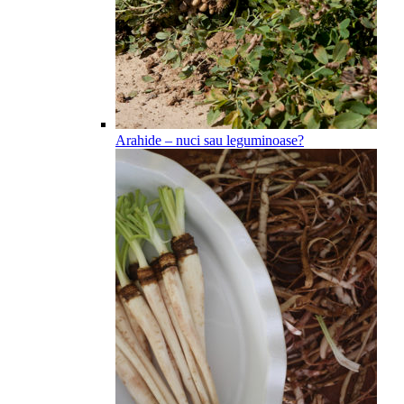
Arahide – nuci sau leguminoase?