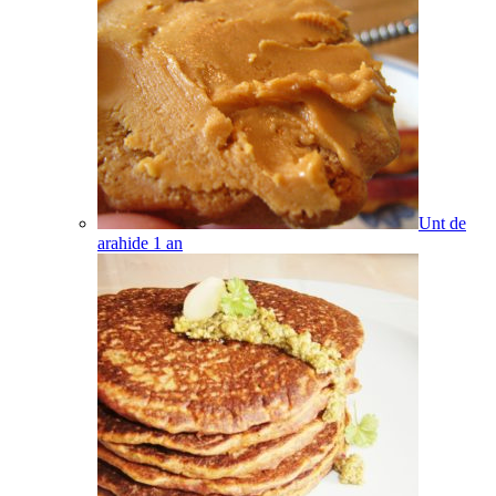
Unt de
arahide
1
an