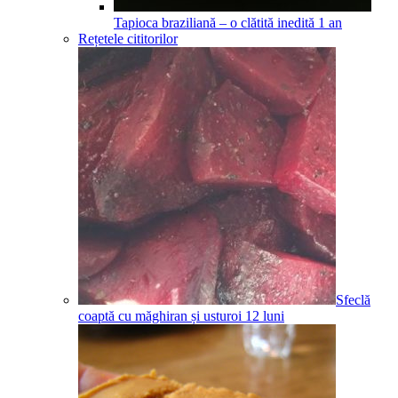
Tapioca braziliană – o clătită inedită
1
an
Rețetele cititorilor
Sfeclă
coaptă cu măghiran și usturoi
12
luni