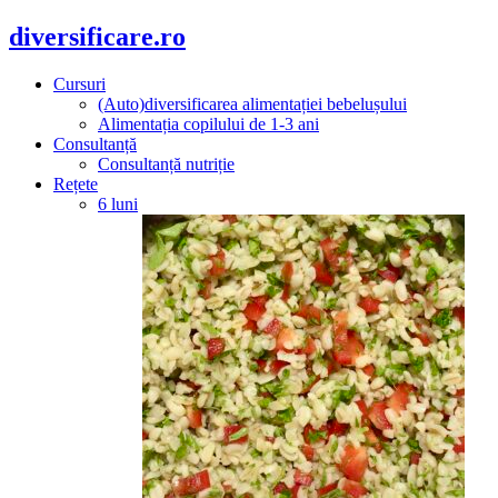
diversificare.ro
Cursuri
(Auto)diversificarea alimentației bebelușului
Alimentația copilului de 1-3 ani
Consultanță
Consultanță nutriție
Rețete
6 luni