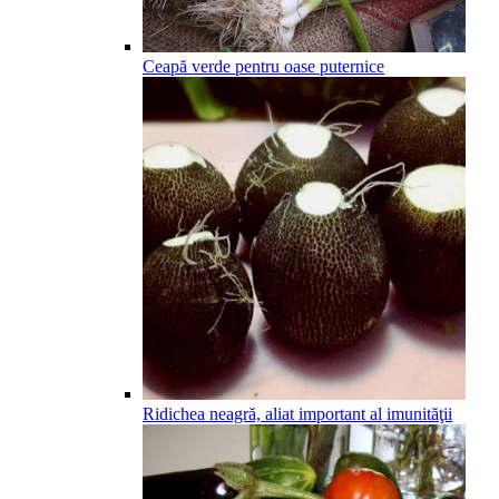
Ceapă verde pentru oase puternice
Ridichea neagră, aliat important al imunităţii