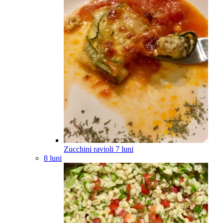
Zucchini ravioli
7
luni
8 luni