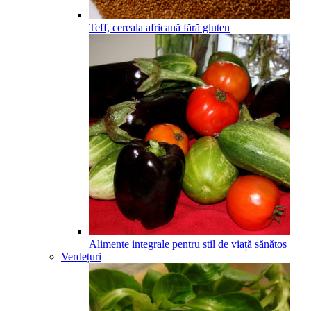
Teff, cereala africană fără gluten
Alimente integrale pentru stil de viață sănătos
Verdețuri