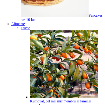
Pancakes
roz
10
luni
Alimente
Fructe
Kumquat, cel mai mic membru al familiei