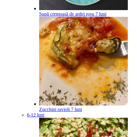
Supă cremoasă de ardei roșu
7
luni
Zucchini ravioli
7
luni
6-12 luni