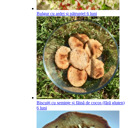
Bulgur cu ardei și pătrunjel
6
luni
Biscuiți cu semințe și făină de cocos (fără gluten)
6
luni