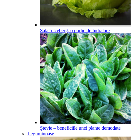
Salată Iceberg, o porție de hidratare
Ștevie – beneficiile unei plante demodate
Leguminoase