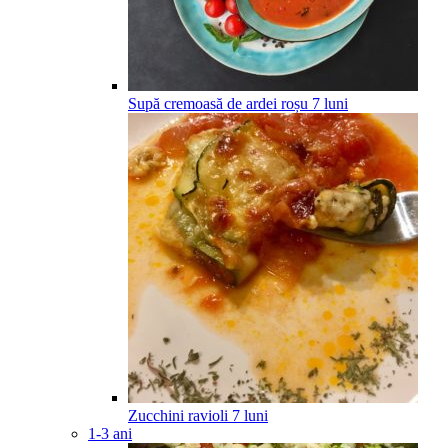
Supă cremoasă de ardei roșu
7
luni
Zucchini ravioli
7
luni
1-3 ani