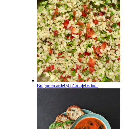
Bulgur cu ardei și pătrunjel
6
luni