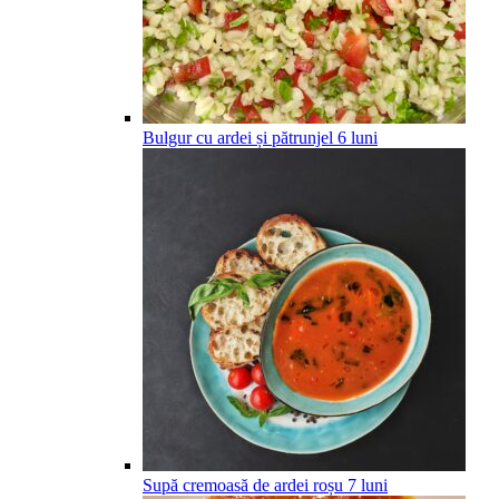
Bulgur cu ardei și pătrunjel
6
luni
Supă cremoasă de ardei roșu
7
luni