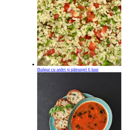
Bulgur cu ardei și pătrunjel
6
luni