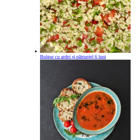
Bulgur cu ardei și pătrunjel
6
luni