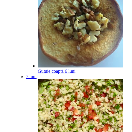
Gutuie coaptă
6
luni
7 luni