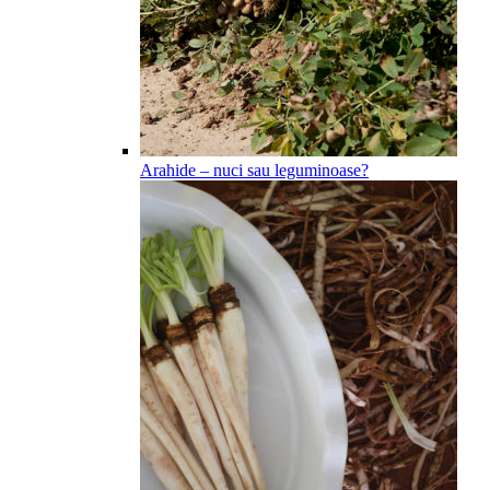
Arahide – nuci sau leguminoase?