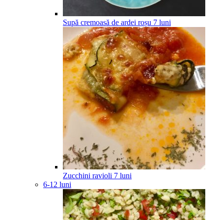
Supă cremoasă de ardei roșu
7
luni
Zucchini ravioli
7
luni
6-12 luni