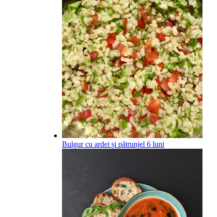
Bulgur cu ardei și pătrunjel
6
luni