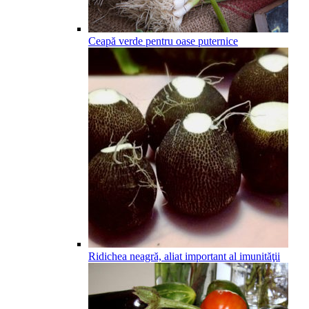
Ceapă verde pentru oase puternice
Ridichea neagră, aliat important al imunităţii