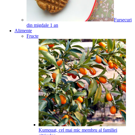
Fursecuri
din migdale
1
an
Alimente
Fructe
Kumquat, cel mai mic membru al familiei