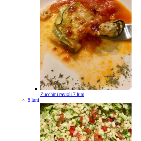
Zucchini ravioli
7
luni
8 luni