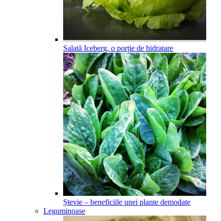
Salată Iceberg, o porție de hidratare
Ștevie – beneficiile unei plante demodate
Leguminoase