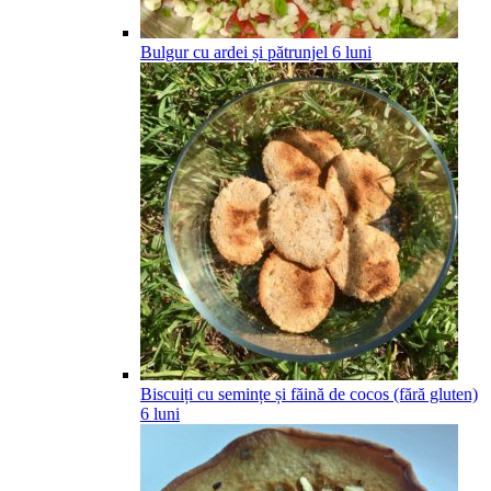
Bulgur cu ardei și pătrunjel
6
luni
Biscuiți cu semințe și făină de cocos (fără gluten)
6
luni