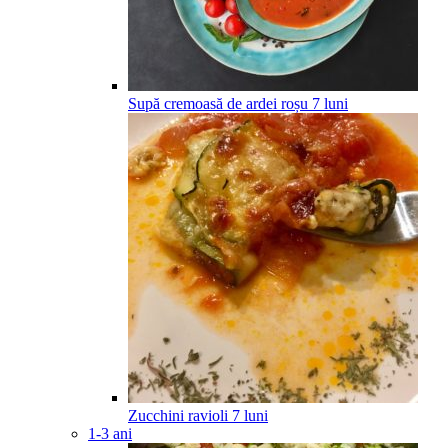
Supă cremoasă de ardei roșu
7
luni
Zucchini ravioli
7
luni
1-3 ani