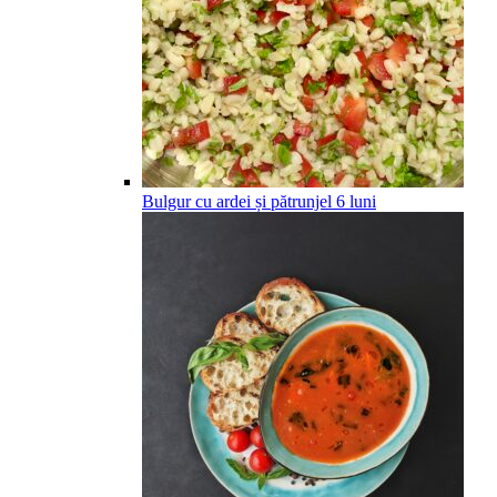
Bulgur cu ardei și pătrunjel
6
luni