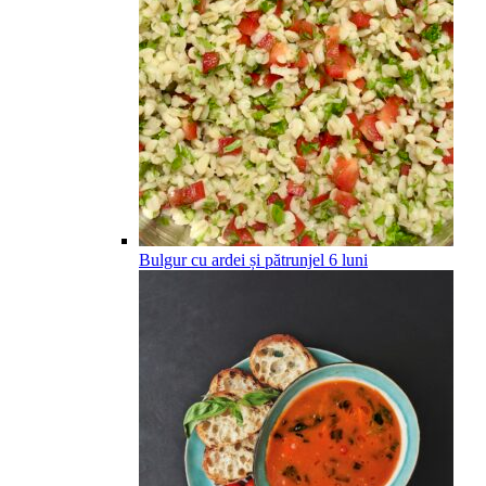
Bulgur cu ardei și pătrunjel
6
luni