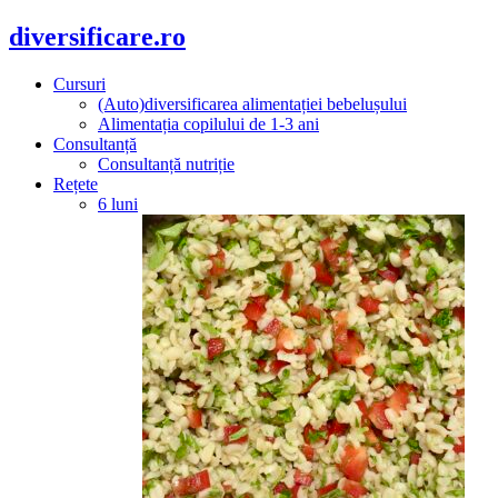
diversificare.ro
Cursuri
(Auto)diversificarea alimentației bebelușului
Alimentația copilului de 1-3 ani
Consultanță
Consultanță nutriție
Rețete
6 luni