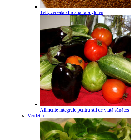
Teff, cereala africană fără gluten
Alimente integrale pentru stil de viață sănătos
Verdețuri