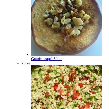
Gutuie coaptă
6
luni
7 luni