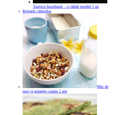
Tapioca braziliană – o clătită inedită
1
an
Rețetele cititorilor
Mix de
nuci și semințe coapte
2
ani