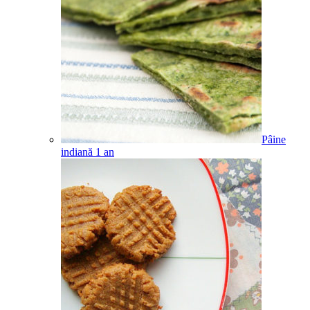
Pâine
indiană
1
an