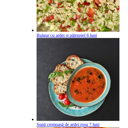
Bulgur cu ardei și pătrunjel
6
luni
Supă cremoasă de ardei roșu
7
luni