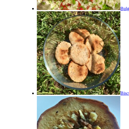
Bulg
Bisc