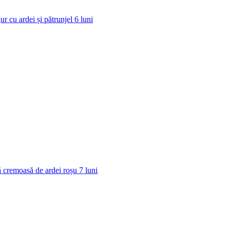
ur cu ardei și pătrunjel
6
luni
 cremoasă de ardei roșu
7
luni