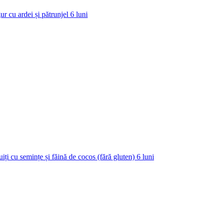
ur cu ardei și pătrunjel
6
luni
uiți cu semințe și făină de cocos (fără gluten)
6
luni