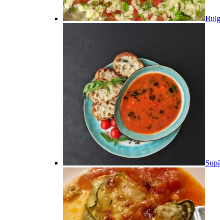
Bulg
Supă