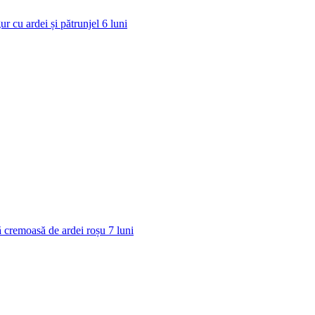
ur cu ardei și pătrunjel
6
luni
 cremoasă de ardei roșu
7
luni