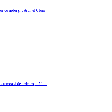
ur cu ardei și pătrunjel
6
luni
 cremoasă de ardei roșu
7
luni