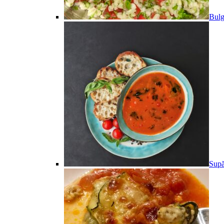
Bulg
Supă