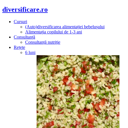
diversificare.ro
Cursuri
(Auto)diversificarea alimentației bebelușului
Alimentația copilului de 1-3 ani
Consultanță
Consultanță nutriție
Rețete
6 luni