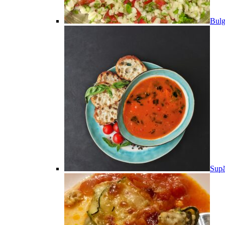
Bulg
Supă