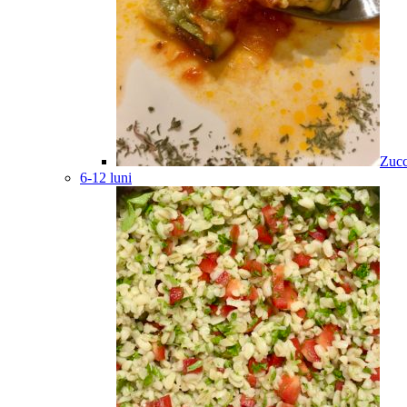
Zucc
6-12 luni