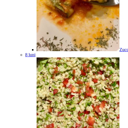
Zucc
8 luni