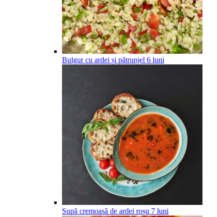
Bulgur cu ardei și pătrunjel
6
luni
Supă cremoasă de ardei roșu
7
luni