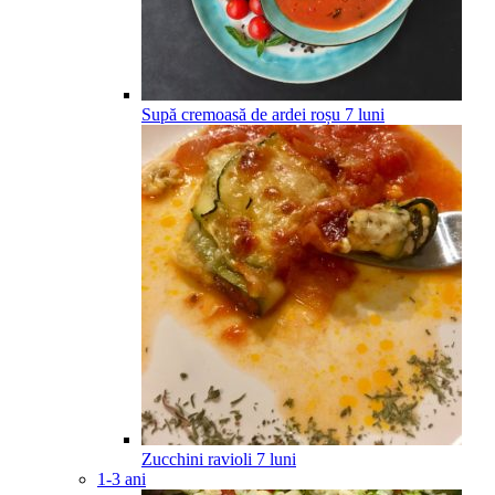
Supă cremoasă de ardei roșu
7
luni
Zucchini ravioli
7
luni
1-3 ani