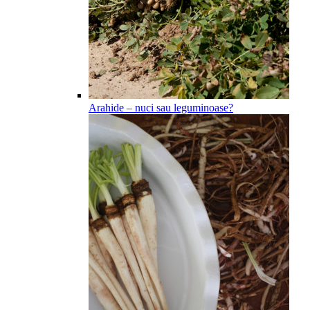
Arahide – nuci sau leguminoase?