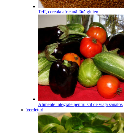
Teff, cereala africană fără gluten
Alimente integrale pentru stil de viață sănătos
Verdețuri