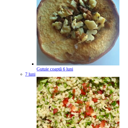
Gutuie coaptă
6
luni
7 luni