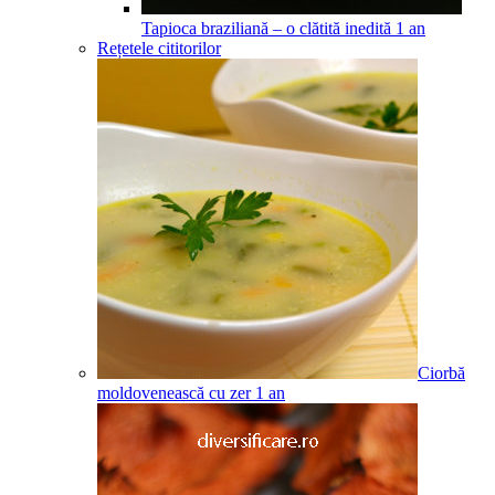
Tapioca braziliană – o clătită inedită
1
an
Rețetele cititorilor
Ciorbă
moldovenească cu zer
1
an