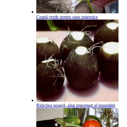
Ceapă verde pentru oase puternice
Ridichea neagră, aliat important al imunităţii