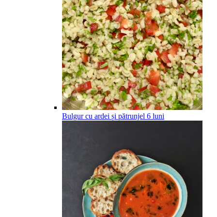
Bulgur cu ardei și pătrunjel
6
luni