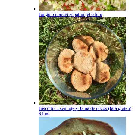
Bulgur cu ardei și pătrunjel
6
luni
Biscuiți cu semințe și făină de cocos (fără gluten)
6
luni