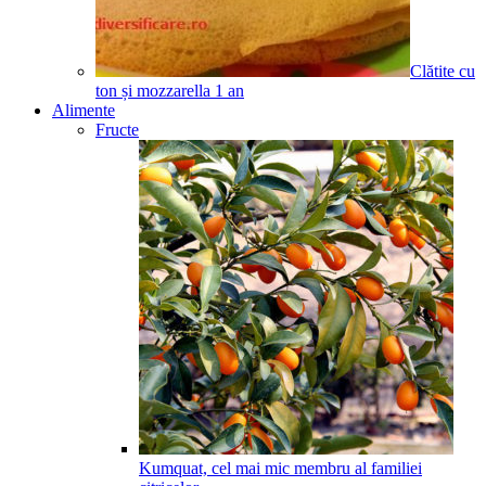
Clătite cu
ton și mozzarella
1
an
Alimente
Fructe
Kumquat, cel mai mic membru al familiei