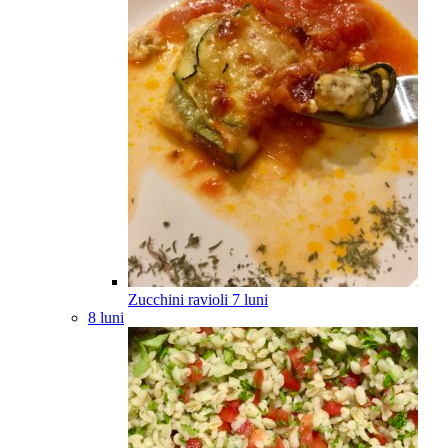
Zucchini ravioli
7
luni
8 luni