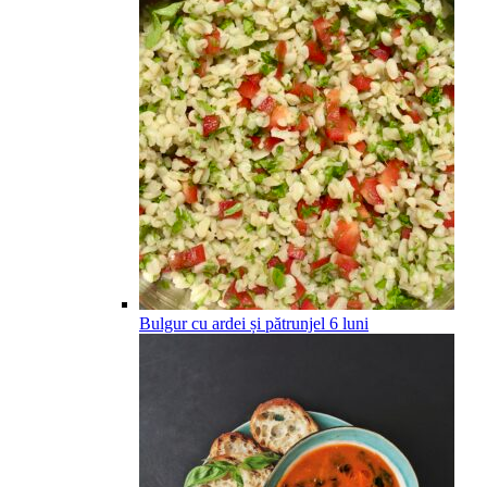
Bulgur cu ardei și pătrunjel
6
luni