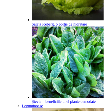
Salată Iceberg, o porție de hidratare
Ștevie – beneficiile unei plante demodate
Leguminoase