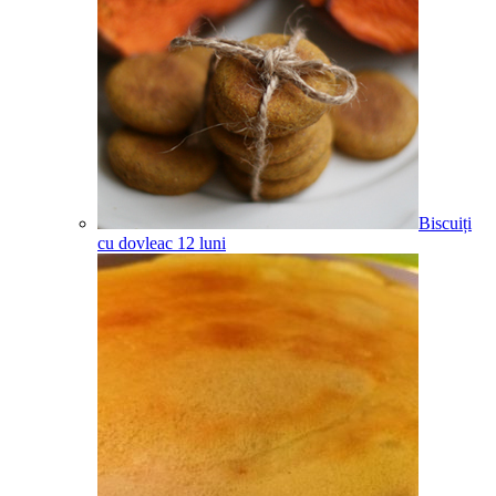
Biscuiți
cu dovleac
12
luni