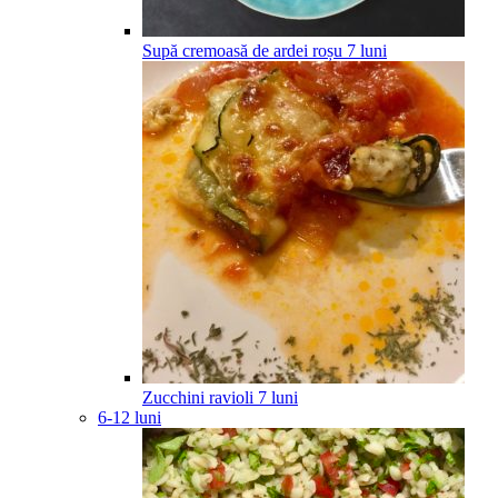
Supă cremoasă de ardei roșu
7
luni
Zucchini ravioli
7
luni
6-12 luni