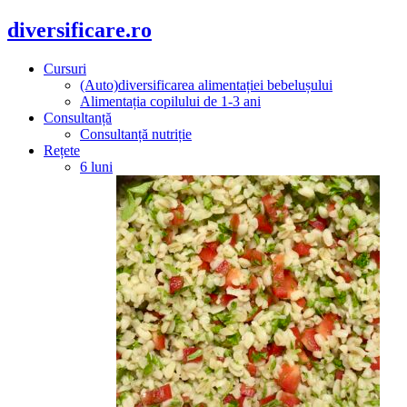
diversificare.ro
Cursuri
(Auto)diversificarea alimentației bebelușului
Alimentația copilului de 1-3 ani
Consultanță
Consultanță nutriție
Rețete
6 luni