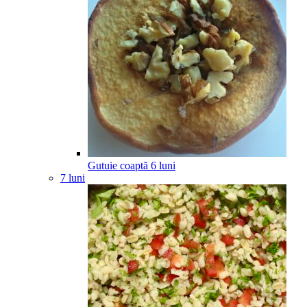
Gutuie coaptă
6
luni
7 luni