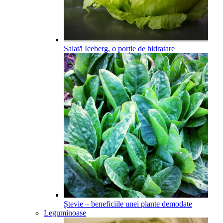
Salată Iceberg, o porție de hidratare
Ștevie – beneficiile unei plante demodate
Leguminoase