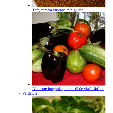
Teff, cereala africană fără gluten
Alimente integrale pentru stil de viață sănătos
Verdețuri