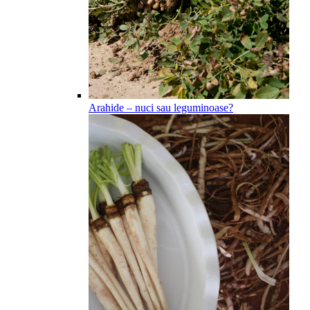
Arahide – nuci sau leguminoase?