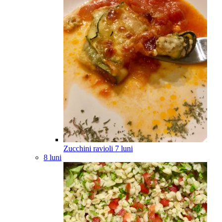
Zucchini ravioli
7
luni
8 luni