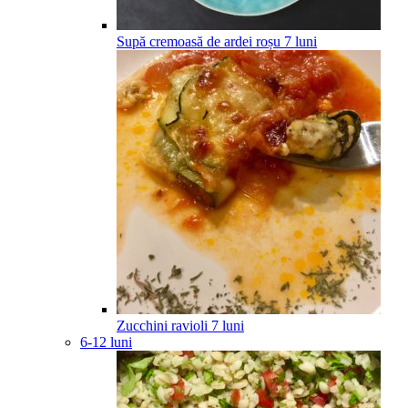
Supă cremoasă de ardei roșu
7
luni
Zucchini ravioli
7
luni
6-12 luni