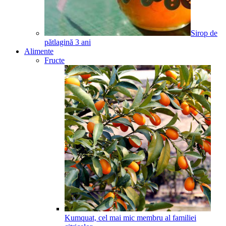
Sirop de
pătlagină
3
ani
Alimente
Fructe
Kumquat, cel mai mic membru al familiei