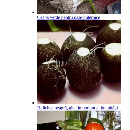
Ceapă verde pentru oase puternice
Ridichea neagră, aliat important al imunităţii