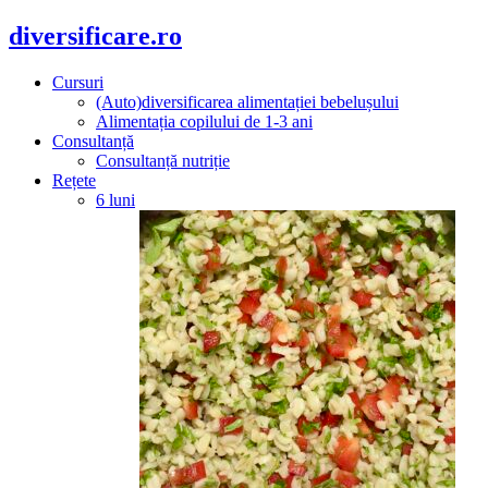
diversificare.ro
Cursuri
(Auto)diversificarea alimentației bebelușului
Alimentația copilului de 1-3 ani
Consultanță
Consultanță nutriție
Rețete
6 luni