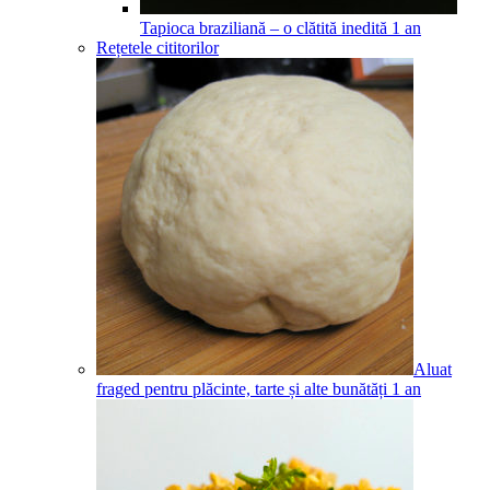
Tapioca braziliană – o clătită inedită
1
an
Rețetele cititorilor
Aluat
fraged pentru plăcinte, tarte și alte bunătăți
1
an