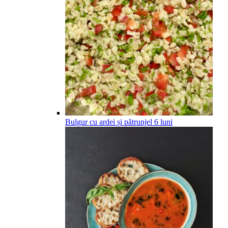
Bulgur cu ardei și pătrunjel
6
luni