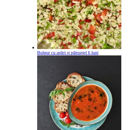
Bulgur cu ardei și pătrunjel
6
luni