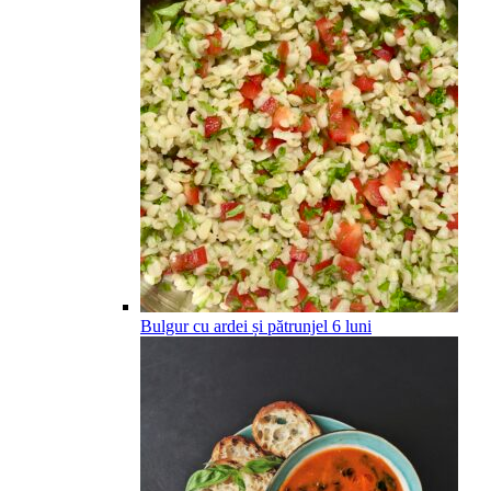
Bulgur cu ardei și pătrunjel
6
luni