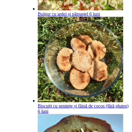
Bulgur cu ardei și pătrunjel
6
luni
Biscuiți cu semințe și făină de cocos (fără gluten)
6
luni