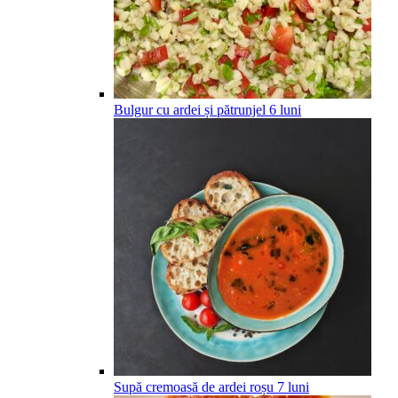
Bulgur cu ardei și pătrunjel
6
luni
Supă cremoasă de ardei roșu
7
luni