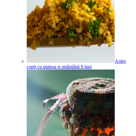
Ardei
copți cu quinoa și smântână
8
luni