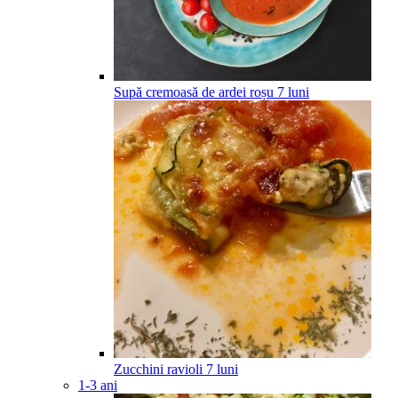
Supă cremoasă de ardei roșu
7
luni
Zucchini ravioli
7
luni
1-3 ani