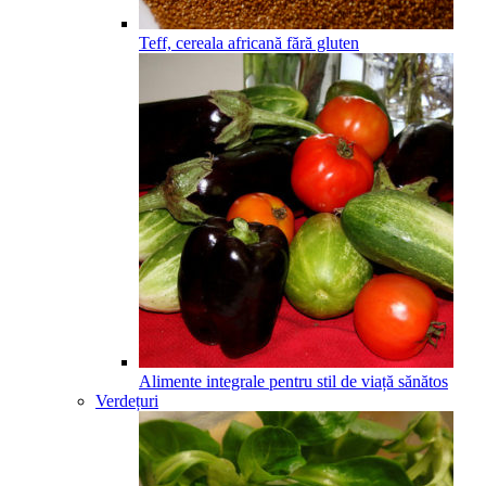
Teff, cereala africană fără gluten
Alimente integrale pentru stil de viață sănătos
Verdețuri