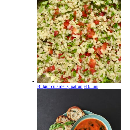
Bulgur cu ardei și pătrunjel
6
luni