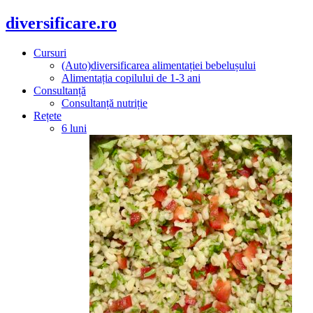
diversificare.ro
Cursuri
(Auto)diversificarea alimentației bebelușului
Alimentația copilului de 1-3 ani
Consultanță
Consultanță nutriție
Rețete
6 luni