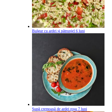
Bulgur cu ardei și pătrunjel
6
luni
Supă cremoasă de ardei roșu
7
luni