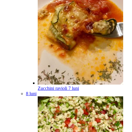
Zucchini ravioli
7
luni
8 luni