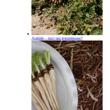
Arahide – nuci sau leguminoase?