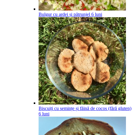
Bulgur cu ardei și pătrunjel
6
luni
Biscuiți cu semințe și făină de cocos (fără gluten)
6
luni