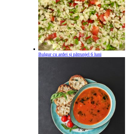
Bulgur cu ardei și pătrunjel
6
luni