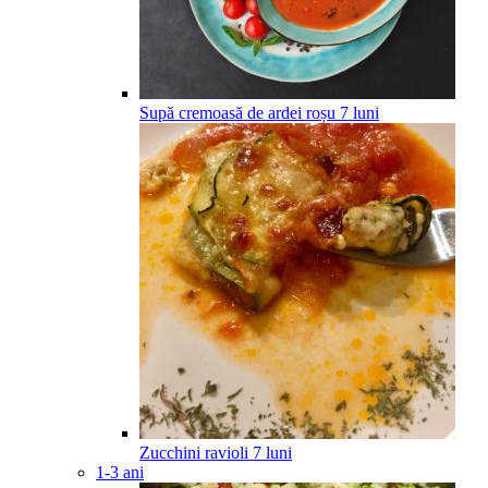
Supă cremoasă de ardei roșu
7
luni
Zucchini ravioli
7
luni
1-3 ani