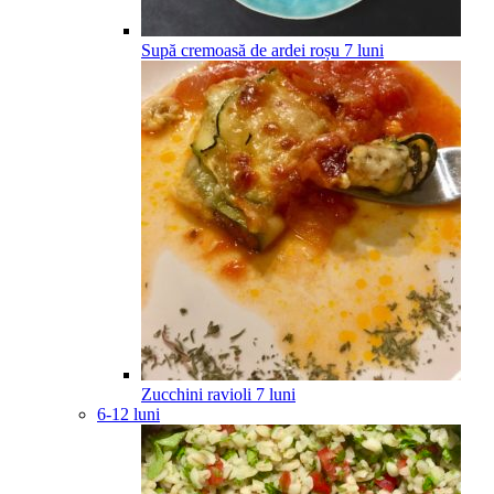
Supă cremoasă de ardei roșu
7
luni
Zucchini ravioli
7
luni
6-12 luni