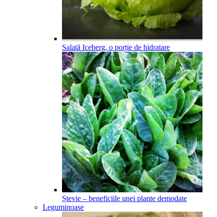
Salată Iceberg, o porție de hidratare
Ștevie – beneficiile unei plante demodate
Leguminoase