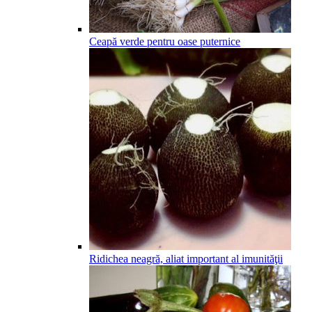
Ceapă verde pentru oase puternice
Ridichea neagră, aliat important al imunităţii