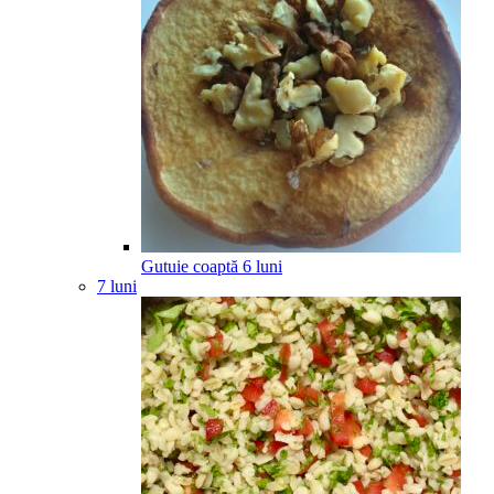
Gutuie coaptă
6
luni
7 luni