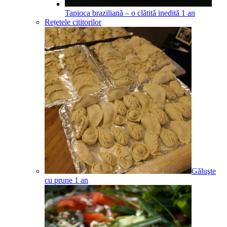
Tapioca braziliană – o clătită inedită
1
an
Rețetele cititorilor
Găluşte
cu prune
1
an