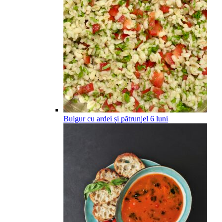
Bulgur cu ardei și pătrunjel
6
luni