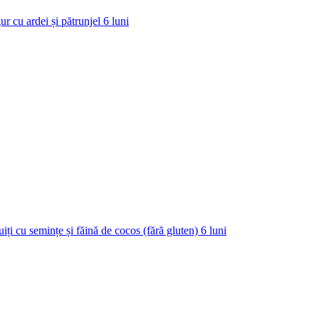
ur cu ardei și pătrunjel
6
luni
uiți cu semințe și făină de cocos (fără gluten)
6
luni