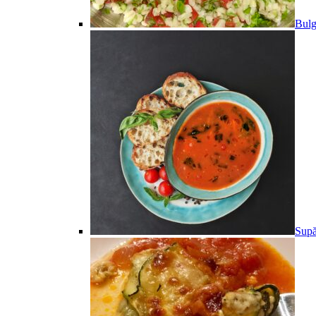
Bulg
Supă