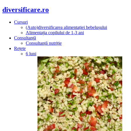
diversificare.ro
Cursuri
(Auto)diversificarea alimentației bebelușului
Alimentația copilului de 1-3 ani
Consultanță
Consultanță nutriție
Rețete
6 luni