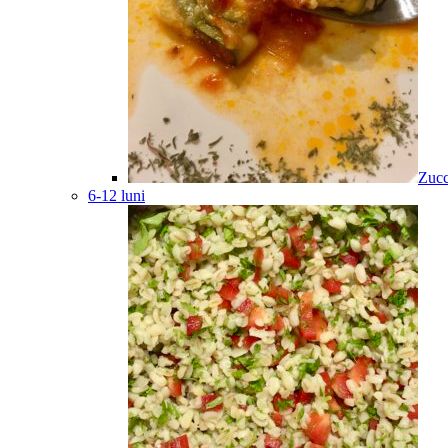
Zucc
6-12 luni