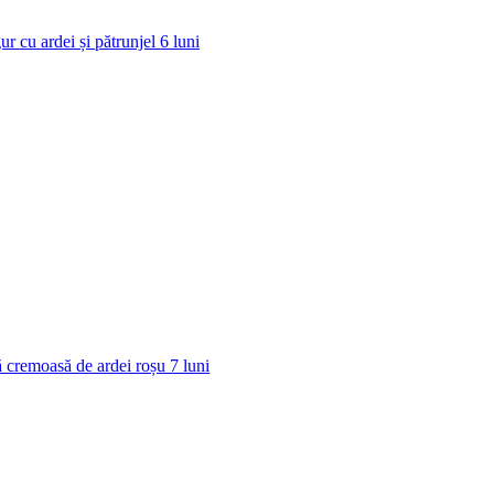
ur cu ardei și pătrunjel
6
luni
 cremoasă de ardei roșu
7
luni