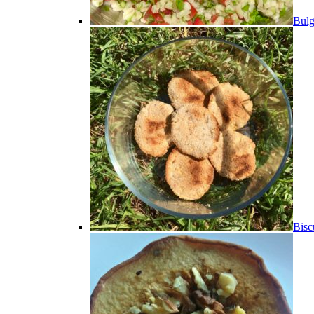
Bulg
Bisc