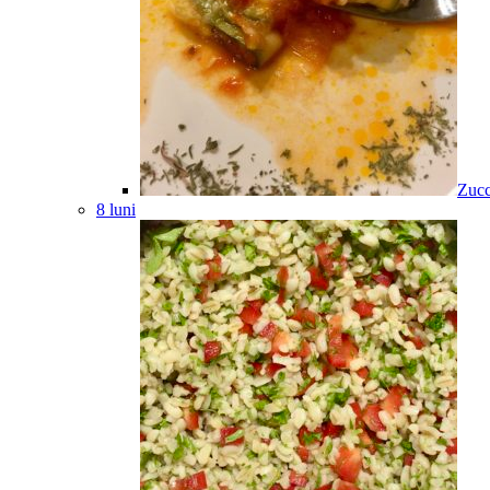
Zucc
8 luni