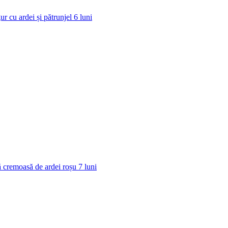
ur cu ardei și pătrunjel
6
luni
 cremoasă de ardei roșu
7
luni