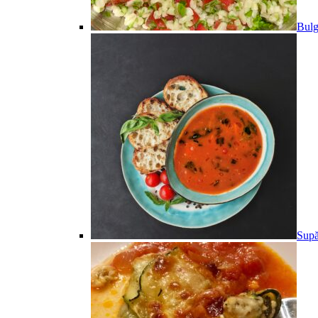
Bulg
Supă