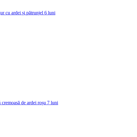
ur cu ardei și pătrunjel
6
luni
 cremoasă de ardei roșu
7
luni