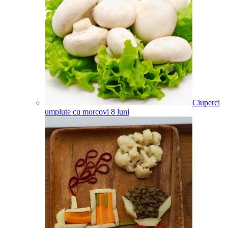
Ciuperci
umplute cu morcovi
8
luni