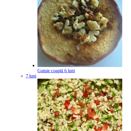
Gutuie coaptă
6
luni
7 luni