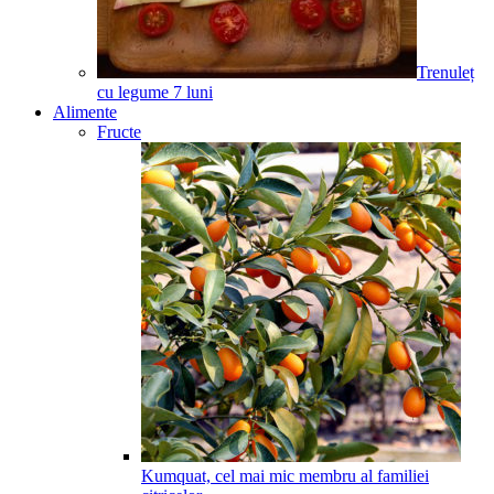
Trenuleț
cu legume
7
luni
Alimente
Fructe
Kumquat, cel mai mic membru al familiei