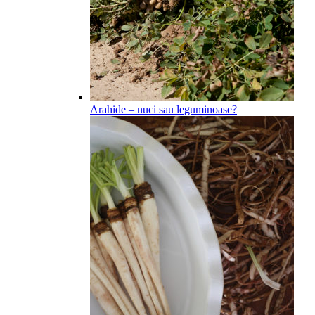
Arahide – nuci sau leguminoase?