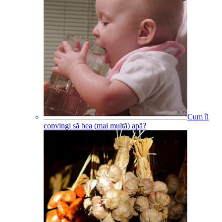
Cum îl
convingi să bea (mai multă) apă?