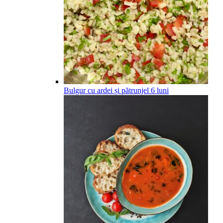
Bulgur cu ardei și pătrunjel
6
luni