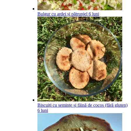
Bulgur cu ardei și pătrunjel
6
luni
Biscuiți cu semințe și făină de cocos (fără gluten)
6
luni