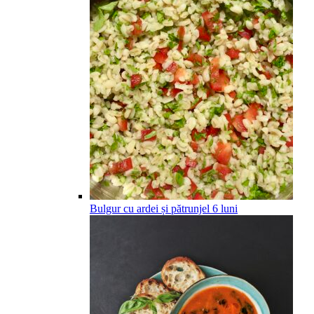
Bulgur cu ardei și pătrunjel
6
luni