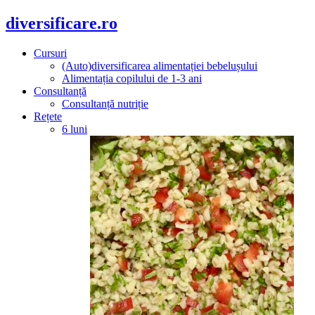
diversificare.ro
Cursuri
(Auto)diversificarea alimentației bebelușului
Alimentația copilului de 1-3 ani
Consultanță
Consultanță nutriție
Rețete
6 luni