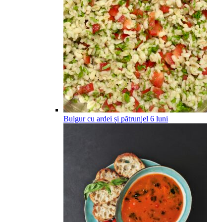
Bulgur cu ardei și pătrunjel
6
luni