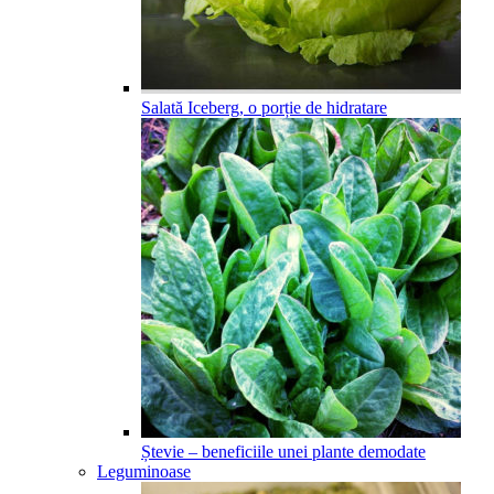
Salată Iceberg, o porție de hidratare
Ștevie – beneficiile unei plante demodate
Leguminoase