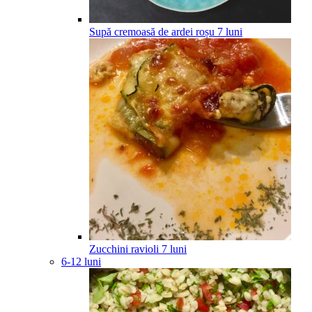
Supă cremoasă de ardei roșu
7
luni
Zucchini ravioli
7
luni
6-12 luni