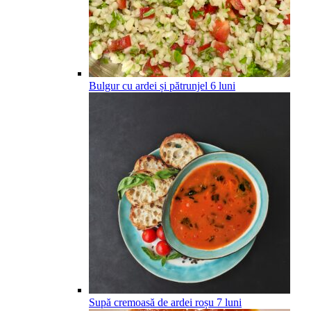
Bulgur cu ardei și pătrunjel
6
luni
Supă cremoasă de ardei roșu
7
luni