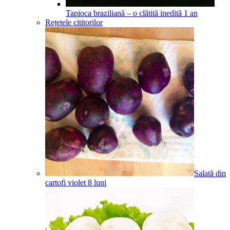
Tapioca braziliană – o clătită inedită
1
an
Rețetele cititorilor
Salată din
cartofi violet
8
luni