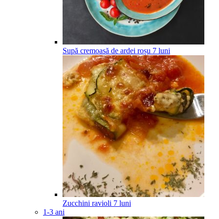
Supă cremoasă de ardei roșu
7
luni
Zucchini ravioli
7
luni
1-3 ani