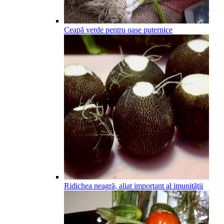
Ceapă verde pentru oase puternice
Ridichea neagră, aliat important al imunităţii