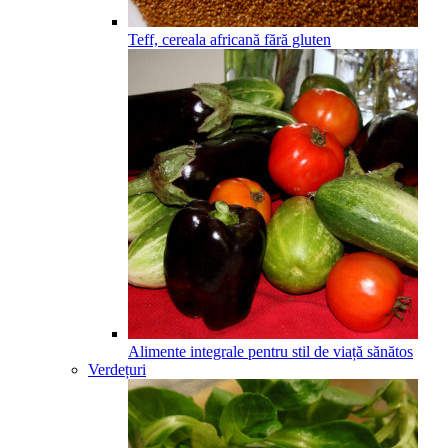
Teff, cereala africană fără gluten
Alimente integrale pentru stil de viață sănătos
Verdețuri