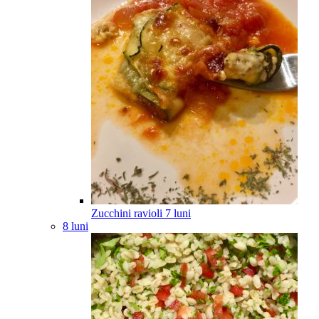
Zucchini ravioli
7
luni
8 luni