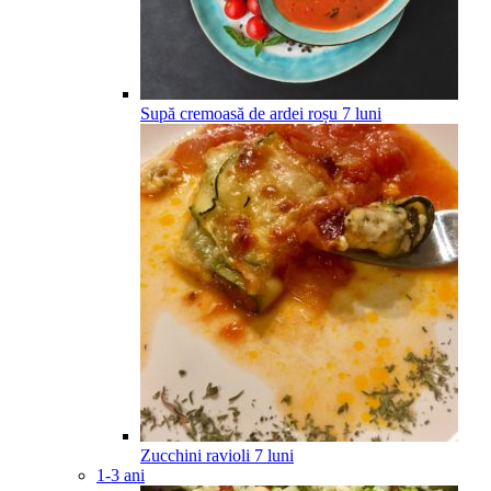
Supă cremoasă de ardei roșu
7
luni
Zucchini ravioli
7
luni
1-3 ani