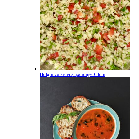
Bulgur cu ardei și pătrunjel
6
luni