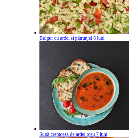
Bulgur cu ardei și pătrunjel
6
luni
Supă cremoasă de ardei roșu
7
luni