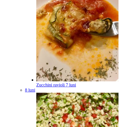
Zucchini ravioli
7
luni
8 luni