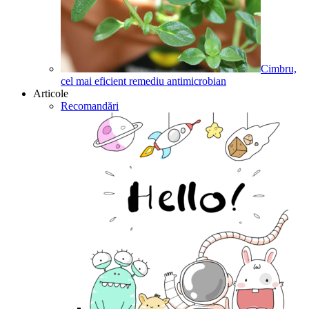
Cimbru,
cel mai eficient remediu antimicrobian
Articole
Recomandări