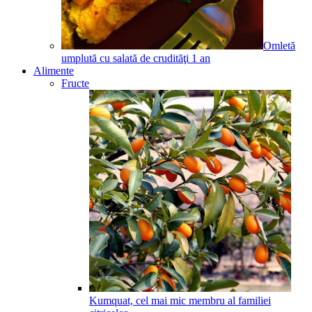
Omletă
umplută cu salată de crudităţi
1
an
Alimente
Fructe
Kumquat, cel mai mic membru al familiei