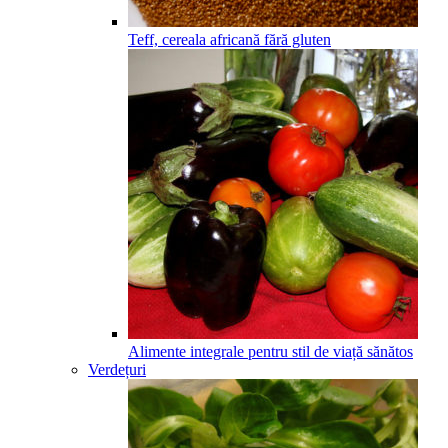
Teff, cereala africană fără gluten
Alimente integrale pentru stil de viață sănătos
Verdețuri