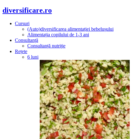
diversificare.ro
Cursuri
(Auto)diversificarea alimentației bebelușului
Alimentația copilului de 1-3 ani
Consultanță
Consultanță nutriție
Rețete
6 luni