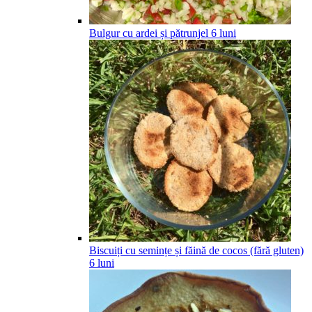
Bulgur cu ardei și pătrunjel
6
luni
Biscuiți cu semințe și făină de cocos (fără gluten)
6
luni