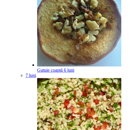
Gutuie coaptă
6
luni
7 luni