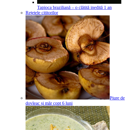
Tapioca braziliană – o clătită inedită
1
an
Rețetele cititorilor
Piure de
dovleac și măr copt
6
luni