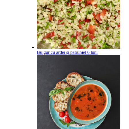
Bulgur cu ardei și pătrunjel
6
luni