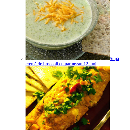
Supă
cremă de broccoli cu parmezan
12
luni