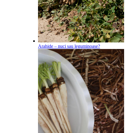
Arahide – nuci sau leguminoase?