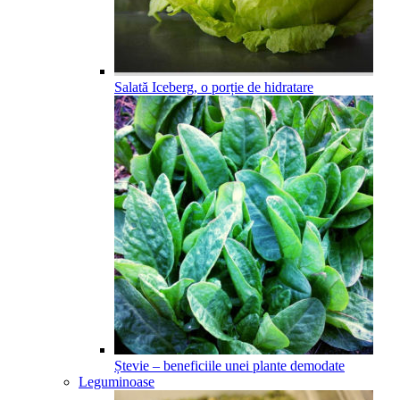
Salată Iceberg, o porție de hidratare
Ștevie – beneficiile unei plante demodate
Leguminoase