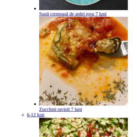
Supă cremoasă de ardei roșu
7
luni
Zucchini ravioli
7
luni
6-12 luni