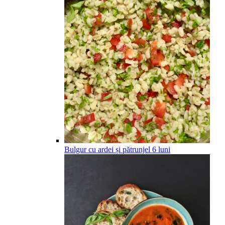
Bulgur cu ardei și pătrunjel
6
luni