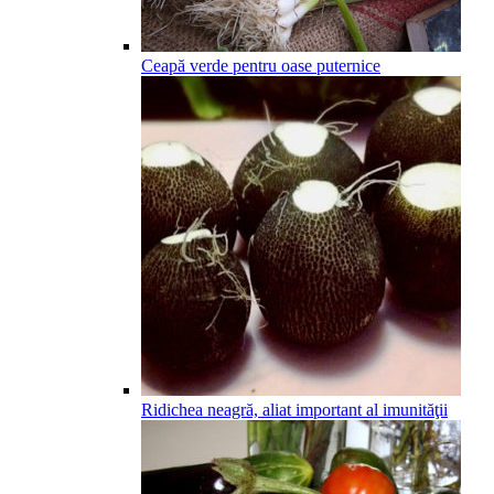
Ceapă verde pentru oase puternice
Ridichea neagră, aliat important al imunităţii