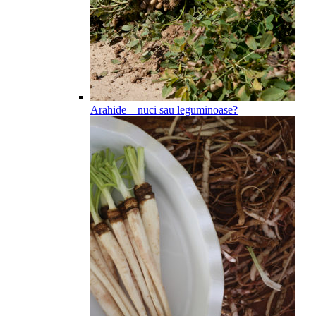
Arahide – nuci sau leguminoase?