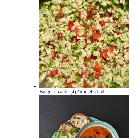
Bulgur cu ardei și pătrunjel
6
luni