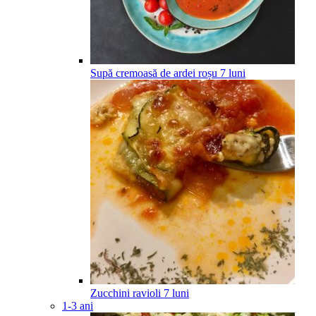
Supă cremoasă de ardei roșu
7
luni
Zucchini ravioli
7
luni
1-3 ani