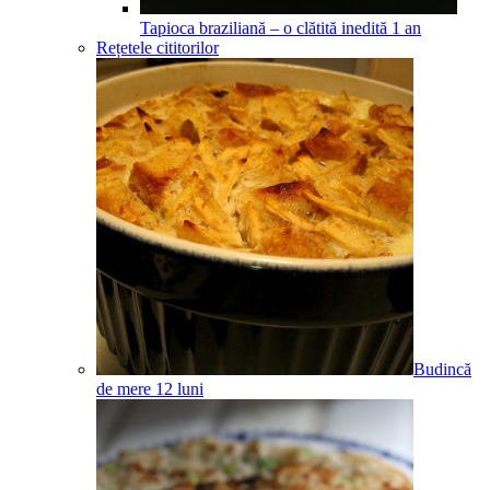
Tapioca braziliană – o clătită inedită
1
an
Rețetele cititorilor
Budincă
de mere
12
luni