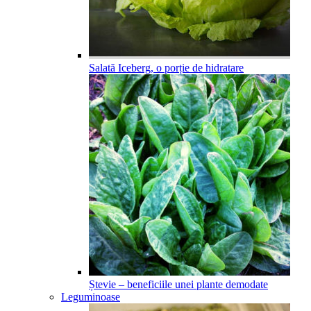
Salată Iceberg, o porție de hidratare
Ștevie – beneficiile unei plante demodate
Leguminoase