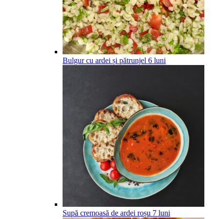
Bulgur cu ardei și pătrunjel
6
luni
Supă cremoasă de ardei roșu
7
luni