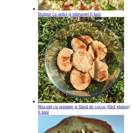
Bulgur cu ardei și pătrunjel
6
luni
Biscuiți cu semințe și făină de cocos (fără gluten)
6
luni