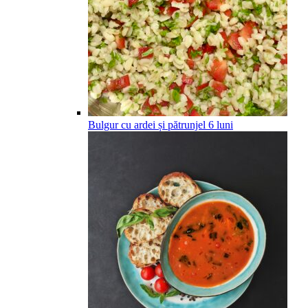
Bulgur cu ardei și pătrunjel
6
luni