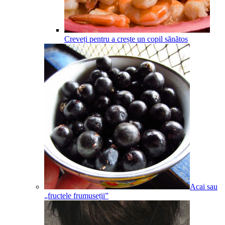
Creveți pentru a crește un copil sănătos
Acai sau
„fructele frumuseții”