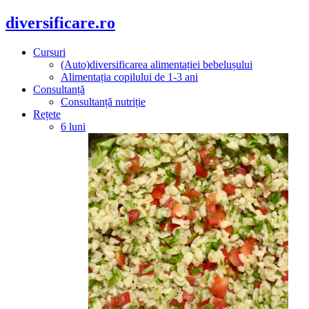
diversificare.ro
Cursuri
(Auto)diversificarea alimentației bebelușului
Alimentația copilului de 1-3 ani
Consultanță
Consultanță nutriție
Rețete
6 luni