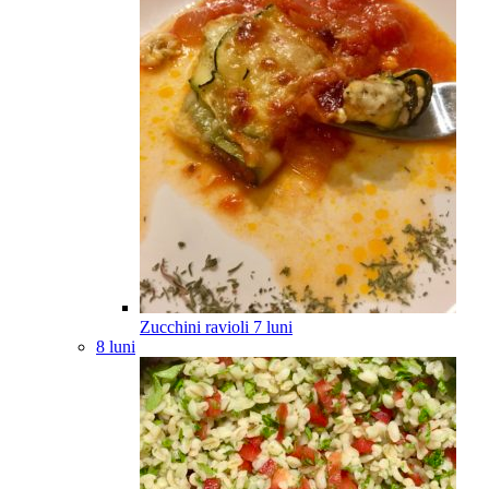
Zucchini ravioli
7
luni
8 luni