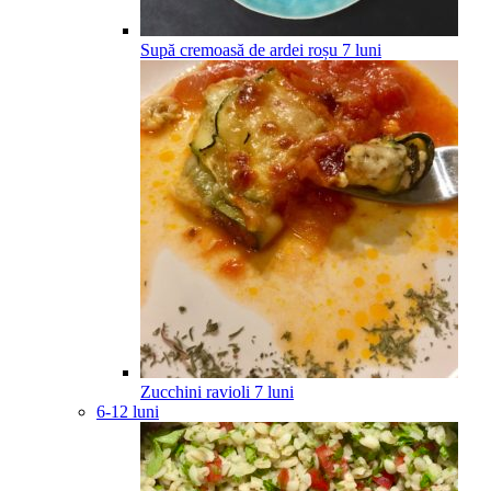
Supă cremoasă de ardei roșu
7
luni
Zucchini ravioli
7
luni
6-12 luni