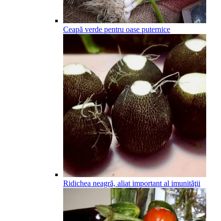
Ceapă verde pentru oase puternice
Ridichea neagră, aliat important al imunităţii