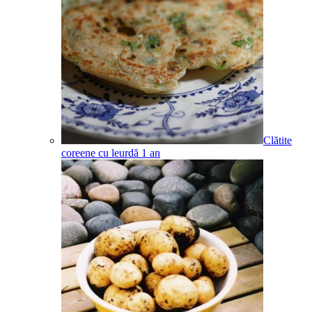
Clătite
coreene cu leurdă
1
an