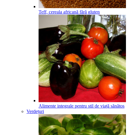
Teff, cereala africană fără gluten
Alimente integrale pentru stil de viață sănătos
Verdețuri