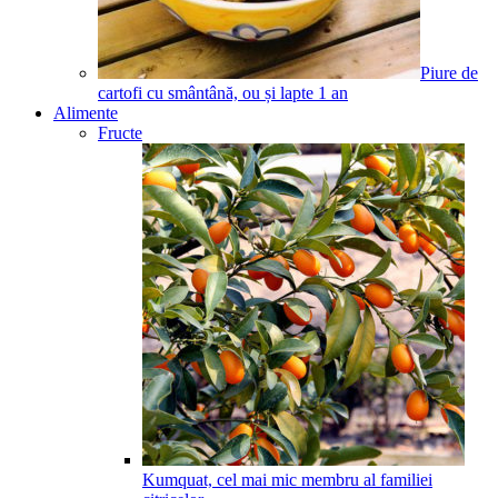
Piure de
cartofi cu smântână, ou și lapte
1
an
Alimente
Fructe
Kumquat, cel mai mic membru al familiei