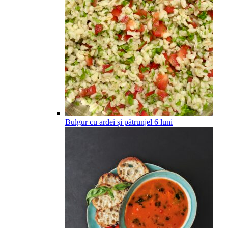
Bulgur cu ardei și pătrunjel
6
luni