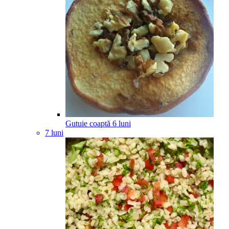
Gutuie coaptă
6
luni
7 luni