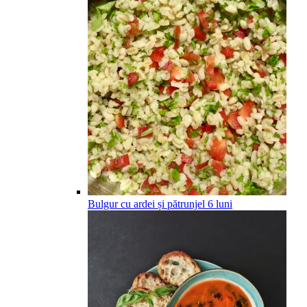
Bulgur cu ardei și pătrunjel
6
luni