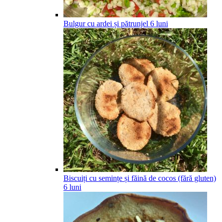
Bulgur cu ardei și pătrunjel
6
luni
Biscuiți cu semințe și făină de cocos (fără gluten)
6
luni