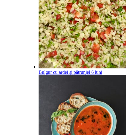
Bulgur cu ardei și pătrunjel
6
luni