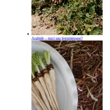
Arahide – nuci sau leguminoase?