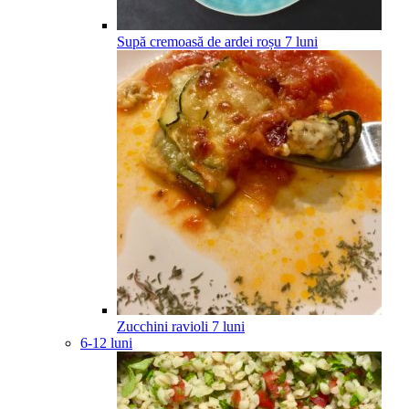
Supă cremoasă de ardei roșu
7
luni
Zucchini ravioli
7
luni
6-12 luni