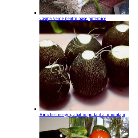
Ceapă verde pentru oase puternice
Ridichea neagră, aliat important al imunităţii