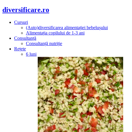
diversificare.ro
Cursuri
(Auto)diversificarea alimentației bebelușului
Alimentația copilului de 1-3 ani
Consultanță
Consultanță nutriție
Rețete
6 luni