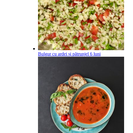
Bulgur cu ardei și pătrunjel
6
luni