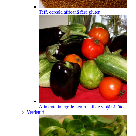
Teff, cereala africană fără gluten
Alimente integrale pentru stil de viață sănătos
Verdețuri