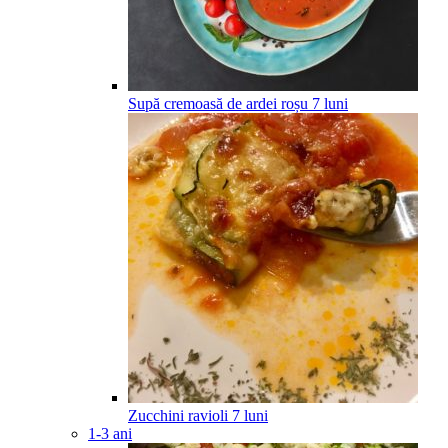
Supă cremoasă de ardei roșu
7
luni
Zucchini ravioli
7
luni
1-3 ani