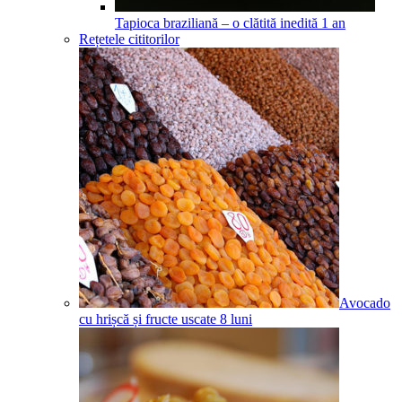
Tapioca braziliană – o clătită inedită
1
an
Rețetele cititorilor
Avocado
cu hrișcă și fructe uscate
8
luni