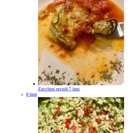
Zucchini ravioli
7
luni
8 luni