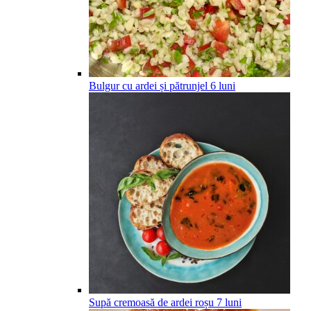
Bulgur cu ardei și pătrunjel
6
luni
Supă cremoasă de ardei roșu
7
luni