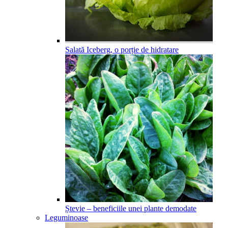
Salată Iceberg, o porție de hidratare
Ștevie – beneficiile unei plante demodate
Leguminoase