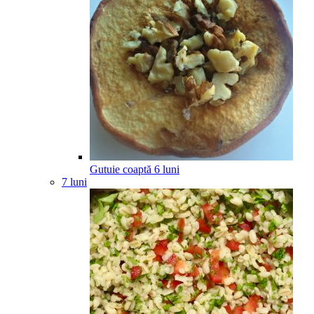
Gutuie coaptă
6
luni
7 luni