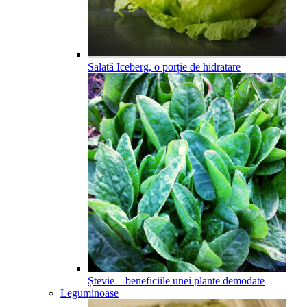
Salată Iceberg, o porție de hidratare
Ștevie – beneficiile unei plante demodate
Leguminoase