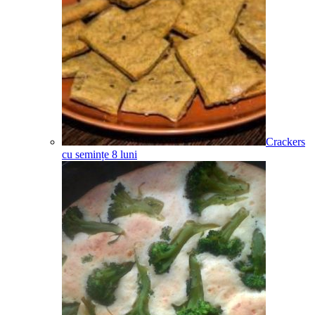
Crackers
cu semințe
8
luni