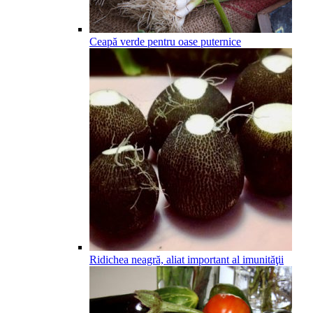
Ceapă verde pentru oase puternice
Ridichea neagră, aliat important al imunităţii