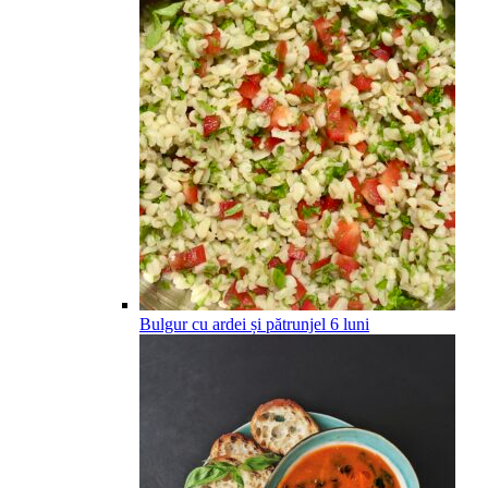
Bulgur cu ardei și pătrunjel
6
luni