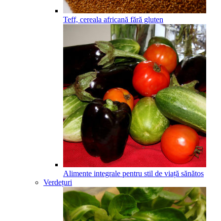
Teff, cereala africană fără gluten
Alimente integrale pentru stil de viață sănătos
Verdețuri