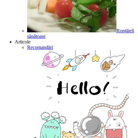
Ronțăieli
sănătoase
Articole
Recomandări