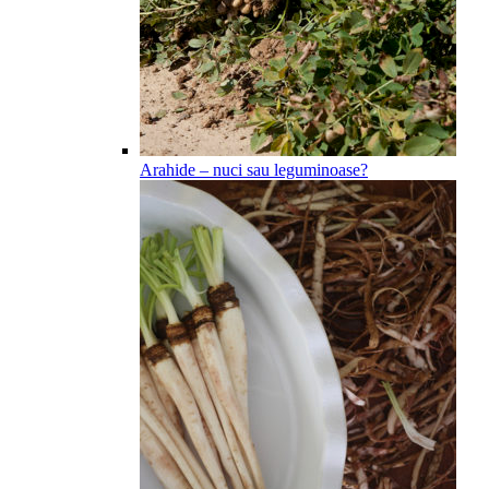
Arahide – nuci sau leguminoase?