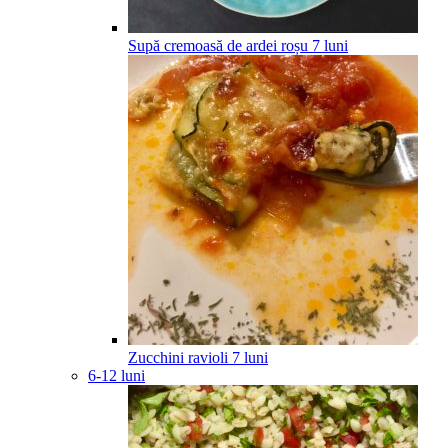
Supă cremoasă de ardei roșu
7
luni
Zucchini ravioli
7
luni
6-12 luni