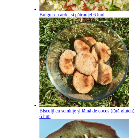
Bulgur cu ardei și pătrunjel
6
luni
Biscuiți cu semințe și făină de cocos (fără gluten)
6
luni