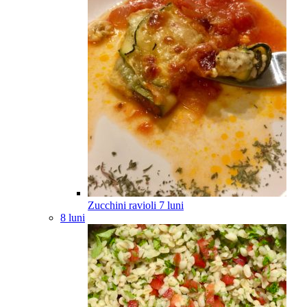
Zucchini ravioli
7
luni
8 luni