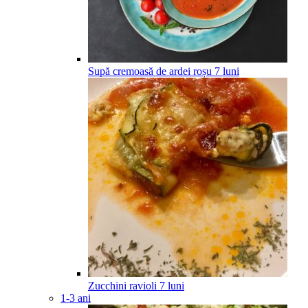
Supă cremoasă de ardei roșu
7
luni
Zucchini ravioli
7
luni
1-3 ani