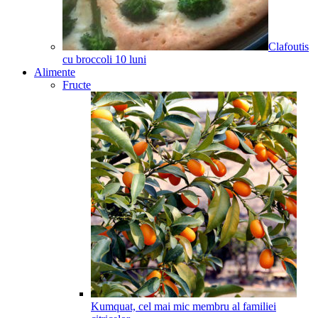
Clafoutis
cu broccoli
10
luni
Alimente
Fructe
Kumquat, cel mai mic membru al familiei