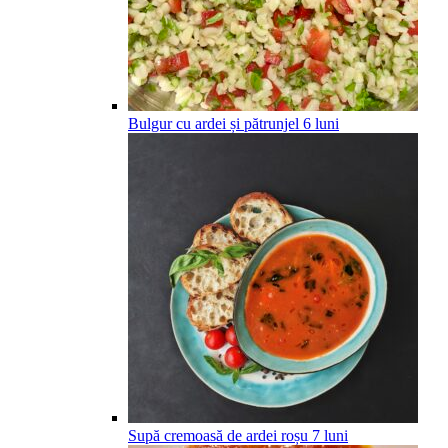
Bulgur cu ardei și pătrunjel
6
luni
Supă cremoasă de ardei roșu
7
luni