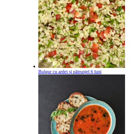
Bulgur cu ardei și pătrunjel
6
luni