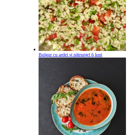
Bulgur cu ardei și pătrunjel
6
luni