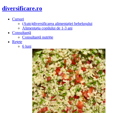
diversificare.ro
Cursuri
(Auto)diversificarea alimentației bebelușului
Alimentația copilului de 1-3 ani
Consultanță
Consultanță nutriție
Rețete
6 luni