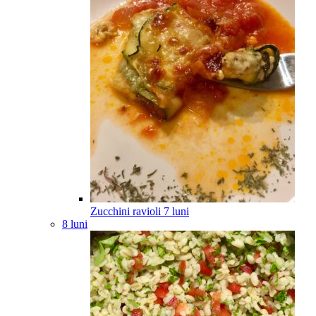
Zucchini ravioli
7
luni
8 luni