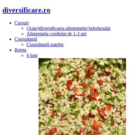
diversificare.ro
Cursuri
(Auto)diversificarea alimentației bebelușului
Alimentația copilului de 1-3 ani
Consultanță
Consultanță nutriție
Rețete
6 luni