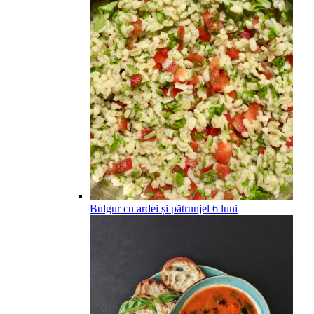
Bulgur cu ardei și pătrunjel
6
luni