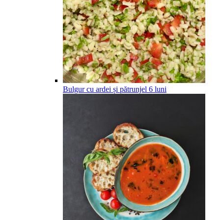
Bulgur cu ardei și pătrunjel
6
luni