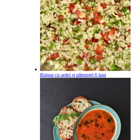
Bulgur cu ardei și pătrunjel
6
luni