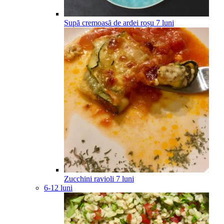
Supă cremoasă de ardei roșu
7
luni
Zucchini ravioli
7
luni
6-12 luni