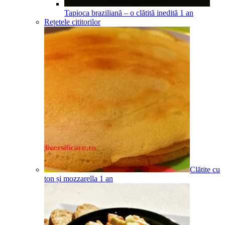
Tapioca braziliană – o clătită inedită
1
an
Rețetele cititorilor
Clătite cu
ton și mozzarella
1
an