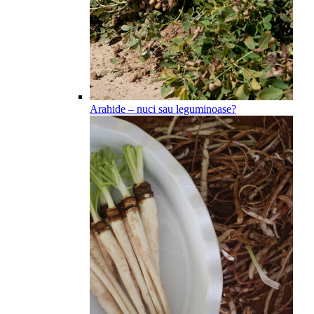
Arahide – nuci sau leguminoase?