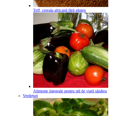
Teff, cereala africană fără gluten
Alimente integrale pentru stil de viață sănătos
Verdețuri