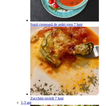
Supă cremoasă de ardei roșu
7
luni
Zucchini ravioli
7
luni
1-3 ani