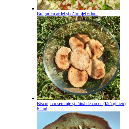
Bulgur cu ardei și pătrunjel
6
luni
Biscuiți cu semințe și făină de cocos (fără gluten)
6
luni