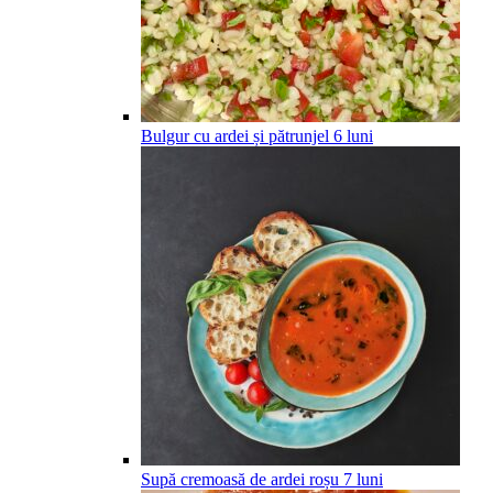
Bulgur cu ardei și pătrunjel
6
luni
Supă cremoasă de ardei roșu
7
luni