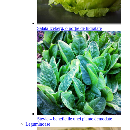
Salată Iceberg, o porție de hidratare
Ștevie – beneficiile unei plante demodate
Leguminoase