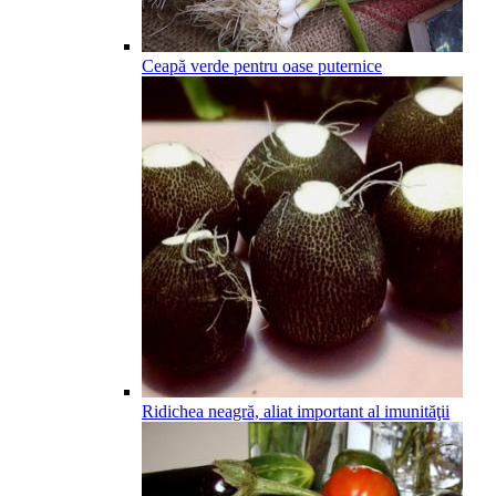
Ceapă verde pentru oase puternice
Ridichea neagră, aliat important al imunităţii