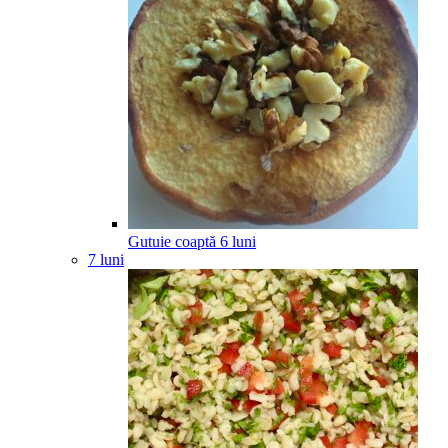
Gutuie coaptă
6
luni
7 luni