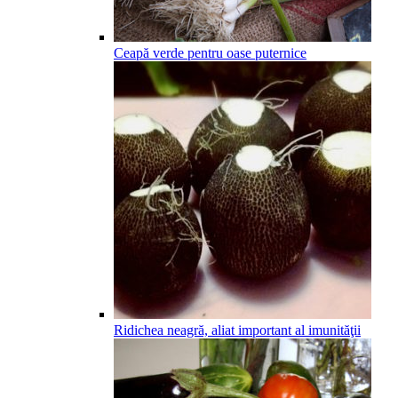
Ceapă verde pentru oase puternice
Ridichea neagră, aliat important al imunităţii