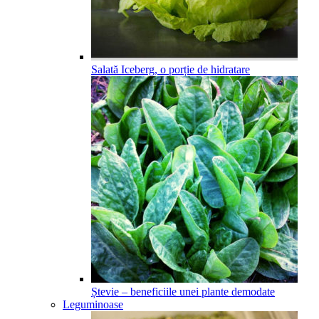
Salată Iceberg, o porție de hidratare
Ștevie – beneficiile unei plante demodate
Leguminoase