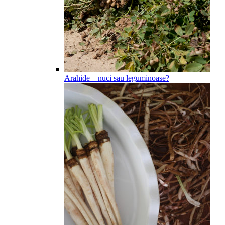
Arahide – nuci sau leguminoase?