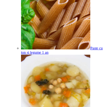
Paste cu
ton și legume
1
an