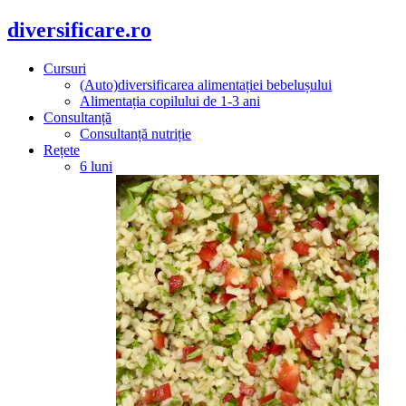
diversificare.ro
Cursuri
(Auto)diversificarea alimentației bebelușului
Alimentația copilului de 1-3 ani
Consultanță
Consultanță nutriție
Rețete
6 luni