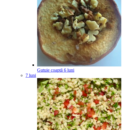
Gutuie coaptă
6
luni
7 luni