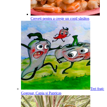
Creveți pentru a crește un copil sănătos
Trei fraţi:
Gogoşar, Capia şi Papricaş