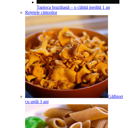
Tapioca braziliană – o clătită inedită
1
an
Rețetele cititorilor
Gălbiori
cu urdă
3
ani