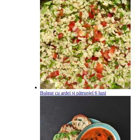
Bulgur cu ardei și pătrunjel
6
luni