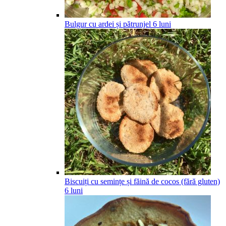
Bulgur cu ardei și pătrunjel
6
luni
Biscuiți cu semințe și făină de cocos (fără gluten)
6
luni