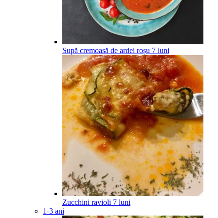
Supă cremoasă de ardei roșu
7
luni
Zucchini ravioli
7
luni
1-3 ani