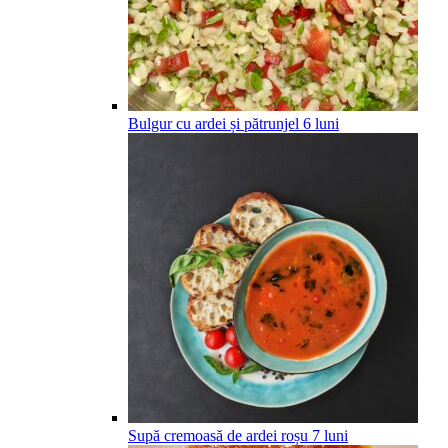
Bulgur cu ardei și pătrunjel
6
luni
Supă cremoasă de ardei roșu
7
luni