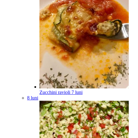
Zucchini ravioli
7
luni
8 luni