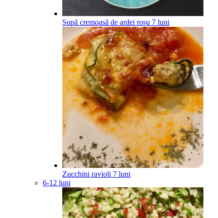
Supă cremoasă de ardei roșu
7
luni
Zucchini ravioli
7
luni
6-12 luni