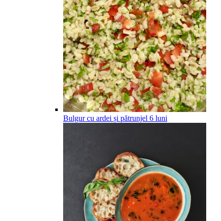
Bulgur cu ardei și pătrunjel
6
luni