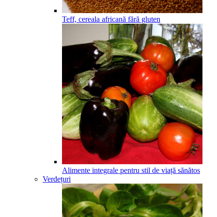
Teff, cereala africană fără gluten
Alimente integrale pentru stil de viață sănătos
Verdețuri