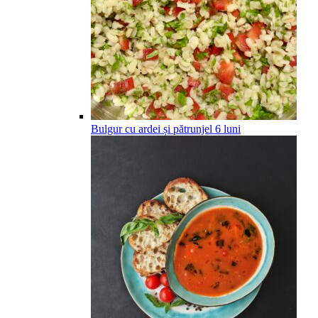
Bulgur cu ardei și pătrunjel
6
luni