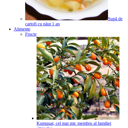
Supă de
cartofi cu năut
1
an
Alimente
Fructe
Kumquat, cel mai mic membru al familiei