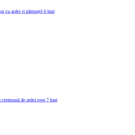
ur cu ardei și pătrunjel
6
luni
 cremoasă de ardei roșu
7
luni