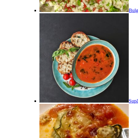
Bulg
Supă