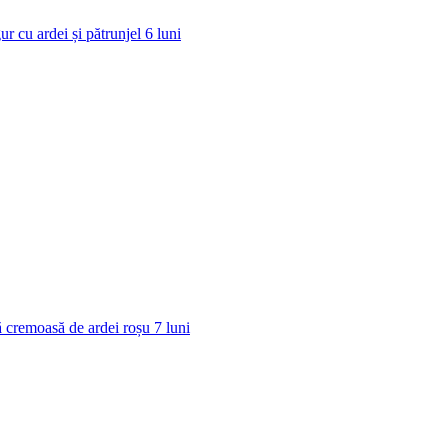
ur cu ardei și pătrunjel
6
luni
 cremoasă de ardei roșu
7
luni