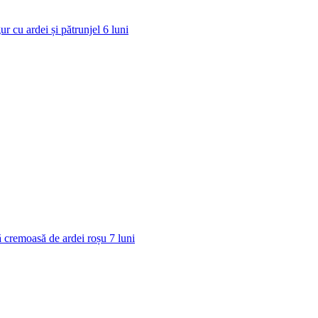
ur cu ardei și pătrunjel
6
luni
 cremoasă de ardei roșu
7
luni