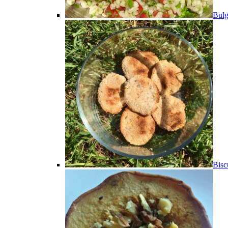
Bulg
Bisc