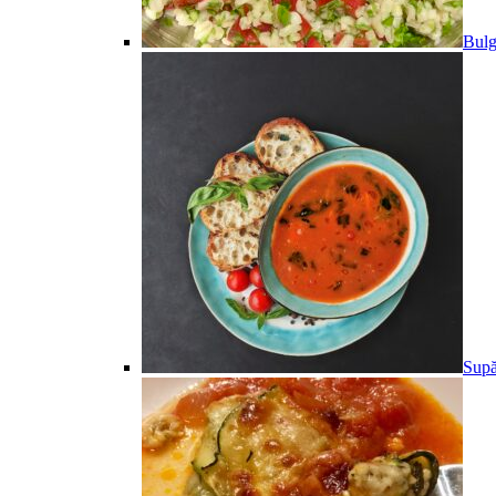
Bulg
Supă