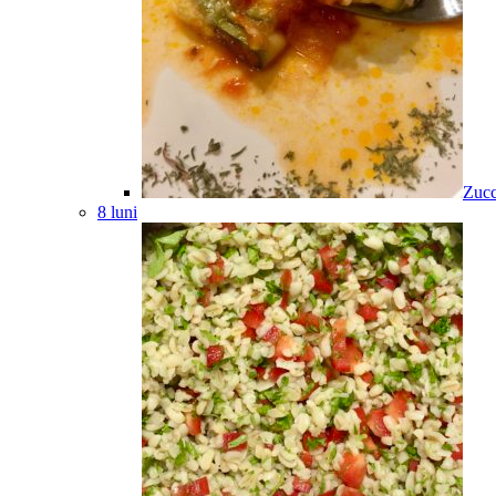
Zucc
8 luni