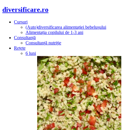
diversificare.ro
Cursuri
(Auto)diversificarea alimentației bebelușului
Alimentația copilului de 1-3 ani
Consultanță
Consultanță nutriție
Rețete
6 luni