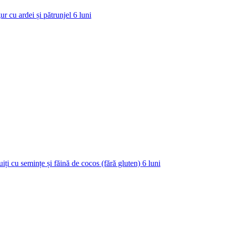
ur cu ardei și pătrunjel
6
luni
uiți cu semințe și făină de cocos (fără gluten)
6
luni