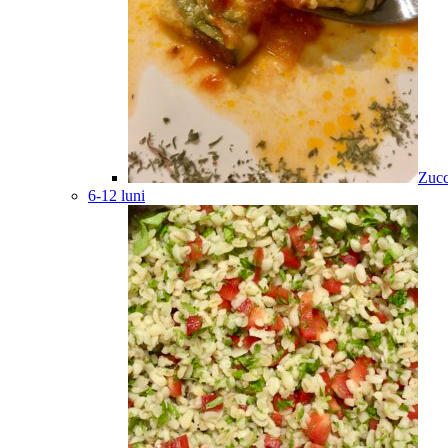
Zucc
6-12 luni