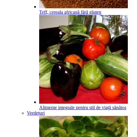
Teff, cereala africană fără gluten
Alimente integrale pentru stil de viață sănătos
Verdețuri