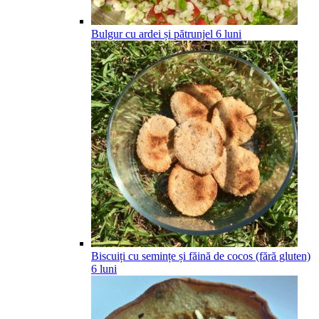
Bulgur cu ardei și pătrunjel
6
luni
Biscuiți cu semințe și făină de cocos (fără gluten)
6
luni