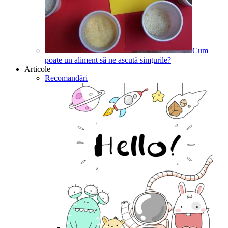
Cum
poate un aliment să ne ascută simţurile?
Articole
Recomandări