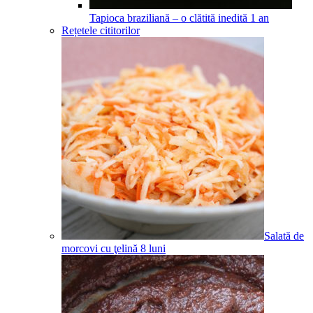
Tapioca braziliană – o clătită inedită
1
an
Rețetele cititorilor
Salată de
morcovi cu ţelină
8
luni