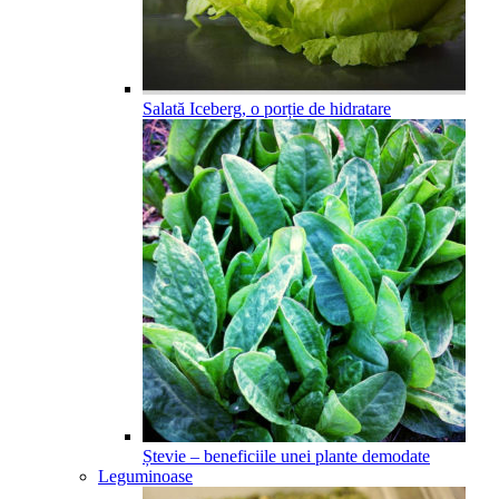
Salată Iceberg, o porție de hidratare
Ștevie – beneficiile unei plante demodate
Leguminoase