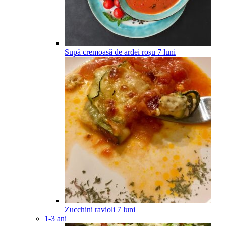
Supă cremoasă de ardei roșu
7
luni
Zucchini ravioli
7
luni
1-3 ani