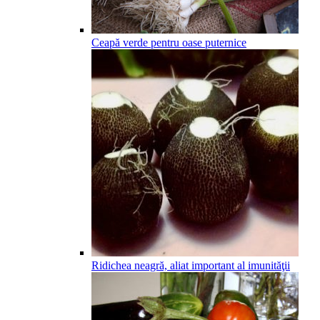
Ceapă verde pentru oase puternice
Ridichea neagră, aliat important al imunităţii