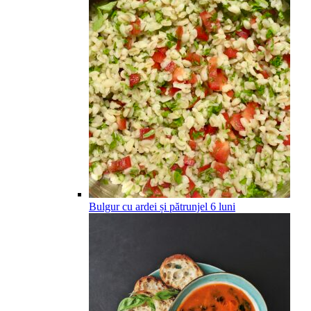
Bulgur cu ardei și pătrunjel
6
luni