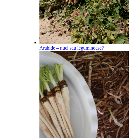
Arahide – nuci sau leguminoase?