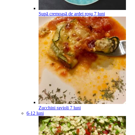
Supă cremoasă de ardei roșu
7
luni
Zucchini ravioli
7
luni
6-12 luni