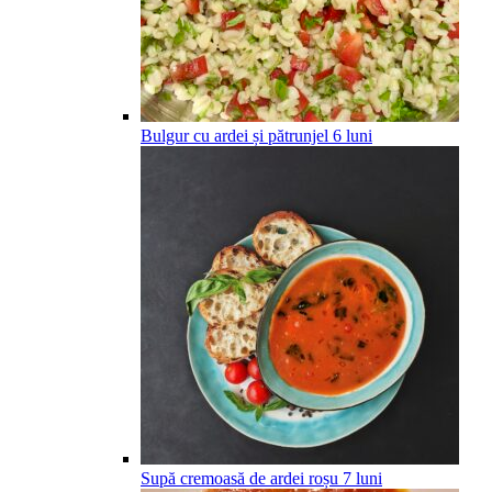
Bulgur cu ardei și pătrunjel
6
luni
Supă cremoasă de ardei roșu
7
luni