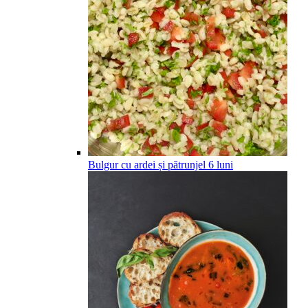
Bulgur cu ardei și pătrunjel
6
luni