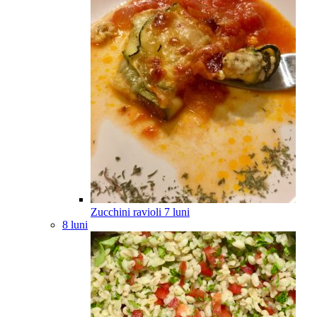
Zucchini ravioli
7
luni
8 luni