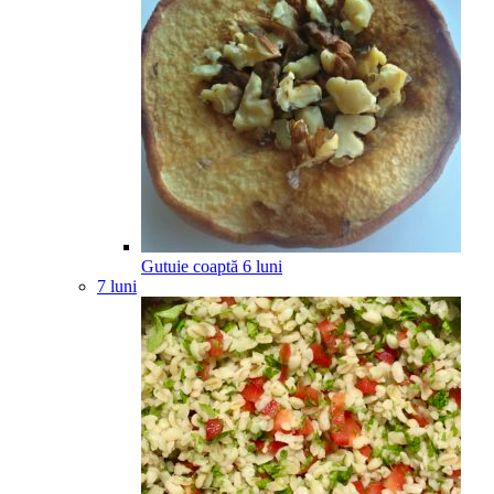
Gutuie coaptă
6
luni
7 luni