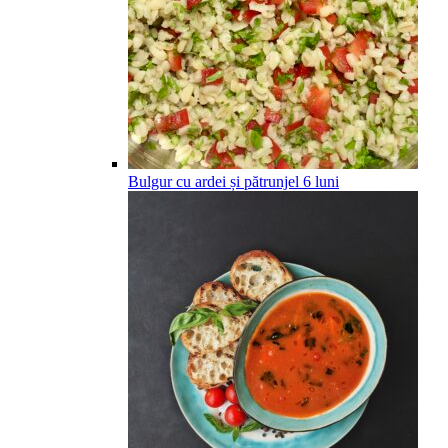
Bulgur cu ardei și pătrunjel
6
luni