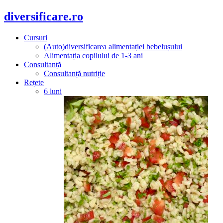
diversificare.ro
Cursuri
(Auto)diversificarea alimentației bebelușului
Alimentația copilului de 1-3 ani
Consultanță
Consultanță nutriție
Rețete
6 luni