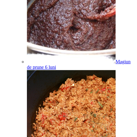
Magiun
de prune
6
luni