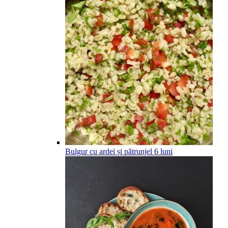
Bulgur cu ardei și pătrunjel
6
luni