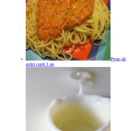
Pesto de
ardei copți
1
an