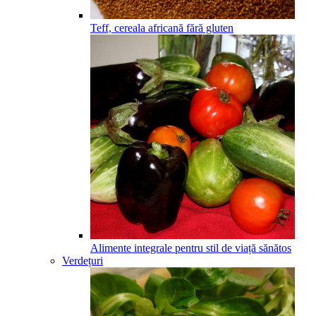
Teff, cereala africană fără gluten
Alimente integrale pentru stil de viață sănătos
Verdețuri