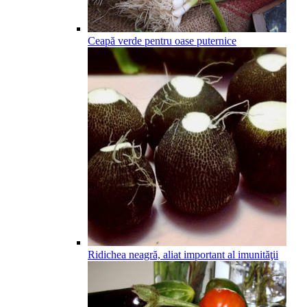
Ceapă verde pentru oase puternice
Ridichea neagră, aliat important al imunităţii