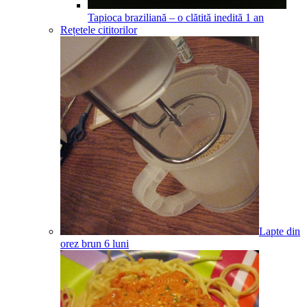
Tapioca braziliană – o clătită inedită
1
an
Rețetele cititorilor
Lapte din
orez brun
6
luni