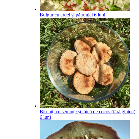
Bulgur cu ardei și pătrunjel
6
luni
Biscuiți cu semințe și făină de cocos (fără gluten)
6
luni