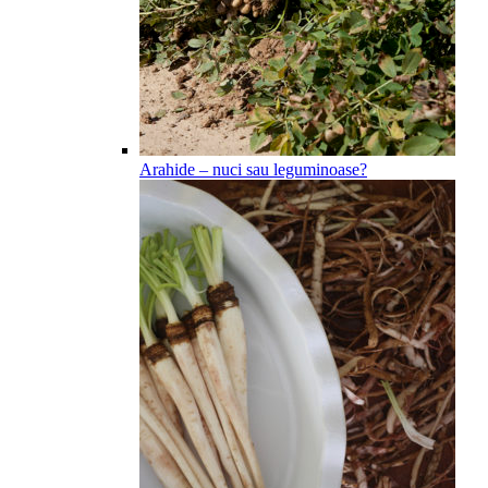
Arahide – nuci sau leguminoase?