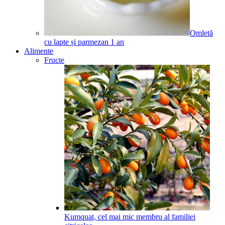
Omletă
cu lapte și parmezan
1
an
Alimente
Fructe
Kumquat, cel mai mic membru al familiei