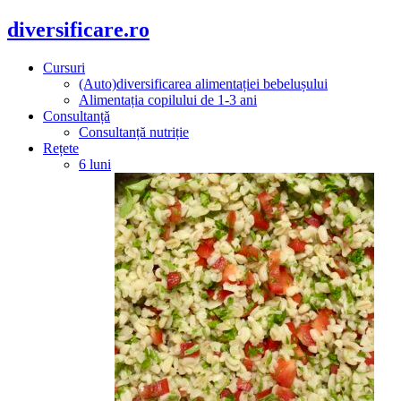
diversificare.ro
Cursuri
(Auto)diversificarea alimentației bebelușului
Alimentația copilului de 1-3 ani
Consultanță
Consultanță nutriție
Rețete
6 luni