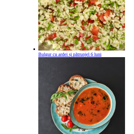
Bulgur cu ardei și pătrunjel
6
luni