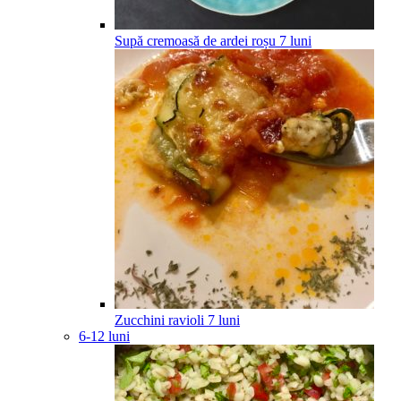
Supă cremoasă de ardei roșu
7
luni
Zucchini ravioli
7
luni
6-12 luni