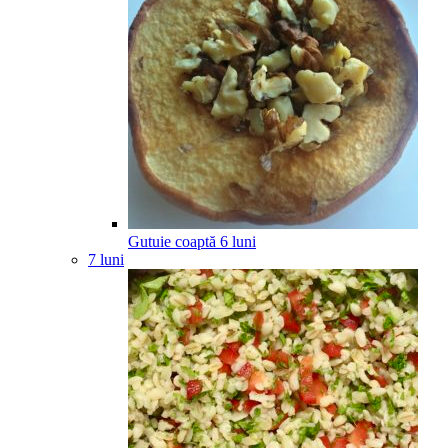
Gutuie coaptă
6
luni
7 luni