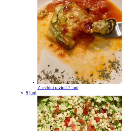
Zucchini ravioli
7
luni
8 luni