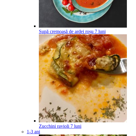
Supă cremoasă de ardei roșu
7
luni
Zucchini ravioli
7
luni
1-3 ani