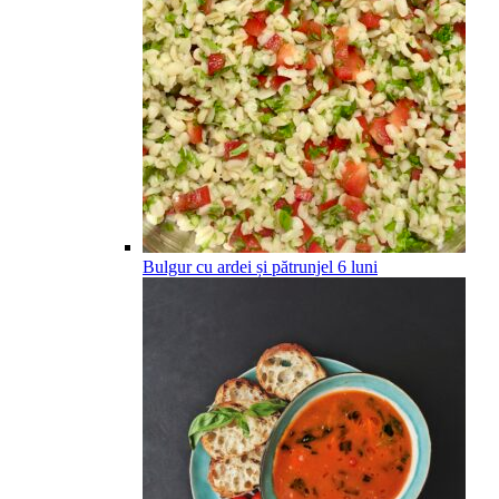
Bulgur cu ardei și pătrunjel
6
luni