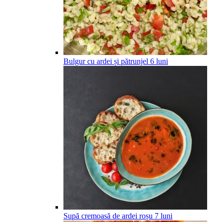
Bulgur cu ardei și pătrunjel
6
luni
Supă cremoasă de ardei roșu
7
luni