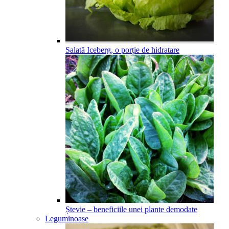
Salată Iceberg, o porție de hidratare
Ștevie – beneficiile unei plante demodate
Leguminoase