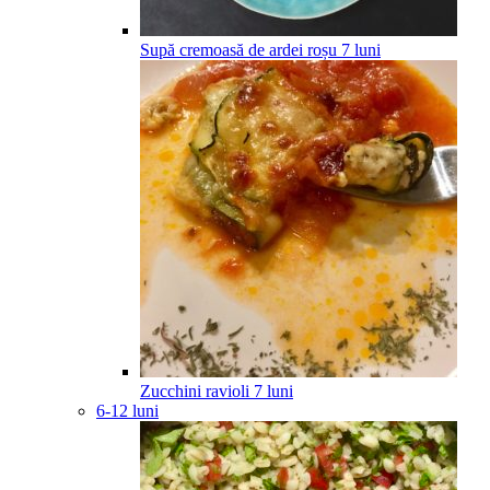
Supă cremoasă de ardei roșu
7
luni
Zucchini ravioli
7
luni
6-12 luni