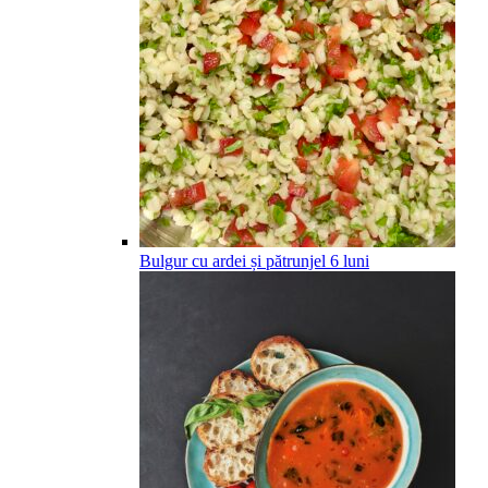
Bulgur cu ardei și pătrunjel
6
luni