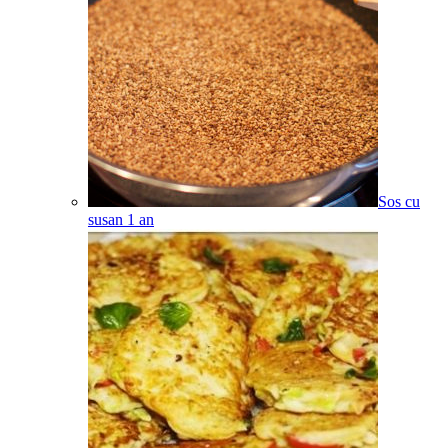
Sos cu
susan
1
an