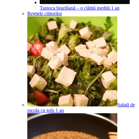
Tapioca braziliană – o clătită inedită
1
an
Rețetele cititorilor
Salată de
rucola cu tofu
1
an