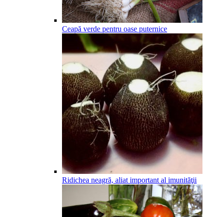
Ceapă verde pentru oase puternice
Ridichea neagră, aliat important al imunităţii