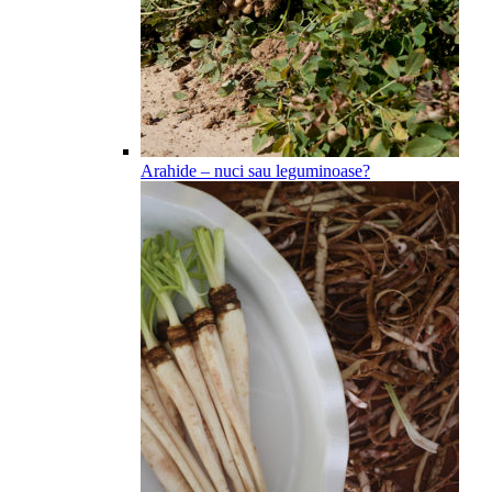
Arahide – nuci sau leguminoase?