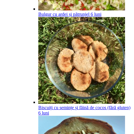
Bulgur cu ardei și pătrunjel
6
luni
Biscuiți cu semințe și făină de cocos (fără gluten)
6
luni