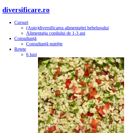
diversificare.ro
Cursuri
(Auto)diversificarea alimentației bebelușului
Alimentația copilului de 1-3 ani
Consultanță
Consultanță nutriție
Rețete
6 luni