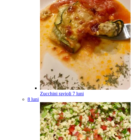
Zucchini ravioli
7
luni
8 luni