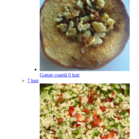
Gutuie coaptă
6
luni
7 luni