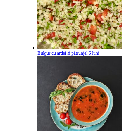
Bulgur cu ardei și pătrunjel
6
luni