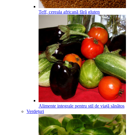
Teff, cereala africană fără gluten
Alimente integrale pentru stil de viață sănătos
Verdețuri