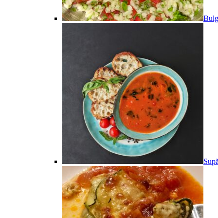
Bulg
Supă