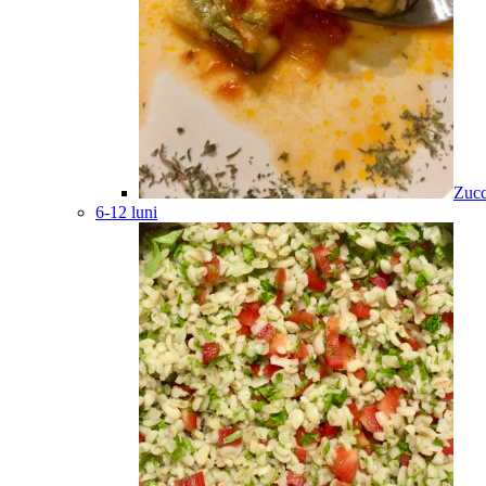
Zucc
6-12 luni