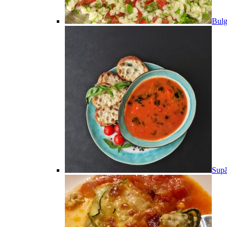
Bulg
Supă