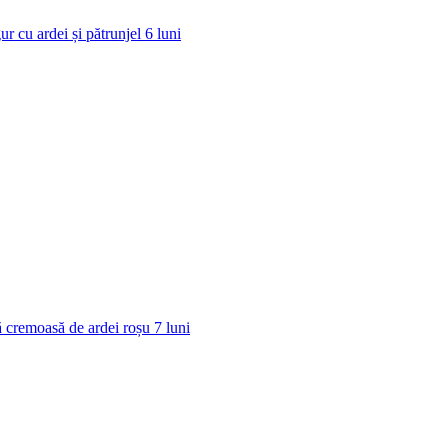
ur cu ardei și pătrunjel
6
luni
 cremoasă de ardei roșu
7
luni