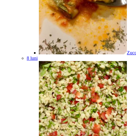
Zucc
8 luni