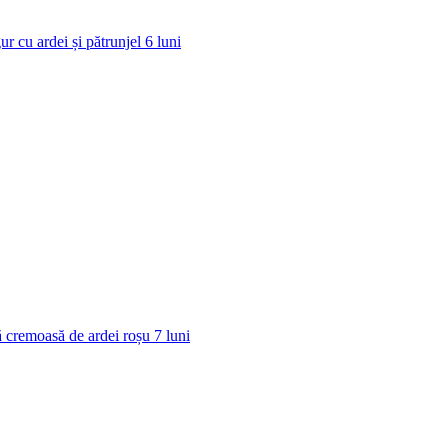
ur cu ardei și pătrunjel
6
luni
 cremoasă de ardei roșu
7
luni