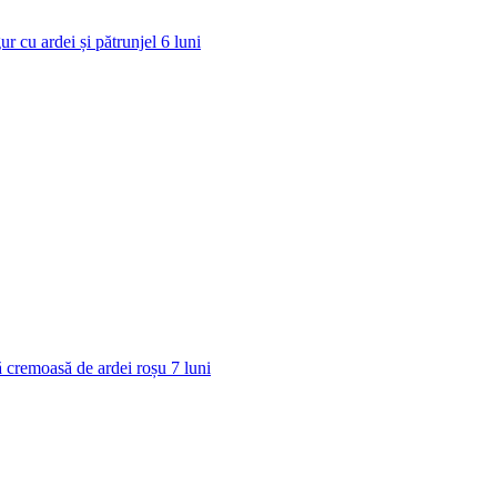
ur cu ardei și pătrunjel
6
luni
 cremoasă de ardei roșu
7
luni