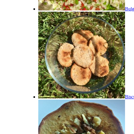
Bulg
Bisc