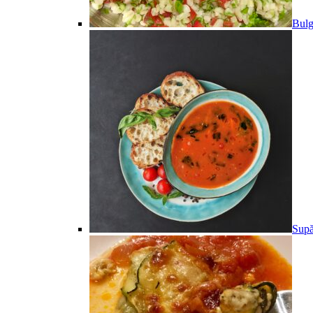
Bulg
Supă