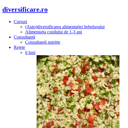
diversificare.ro
Cursuri
(Auto)diversificarea alimentației bebelușului
Alimentația copilului de 1-3 ani
Consultanță
Consultanță nutriție
Rețete
6 luni