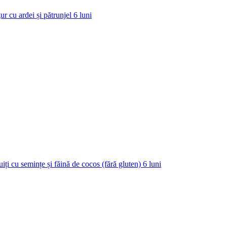
ur cu ardei și pătrunjel
6
luni
uiți cu semințe și făină de cocos (fără gluten)
6
luni