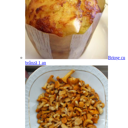
Brioșe cu
brânză
1
an