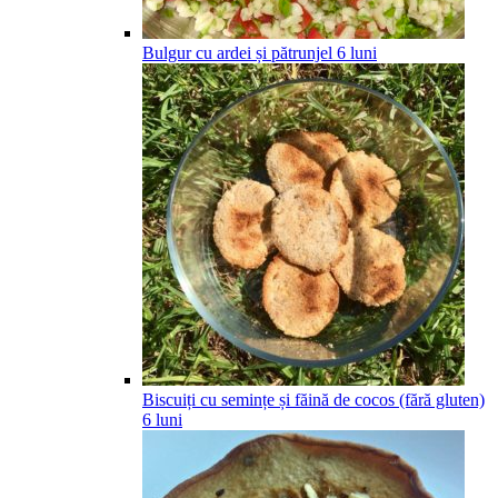
Bulgur cu ardei și pătrunjel
6
luni
Biscuiți cu semințe și făină de cocos (fără gluten)
6
luni