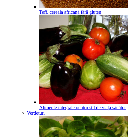
Teff, cereala africană fără gluten
Alimente integrale pentru stil de viață sănătos
Verdețuri