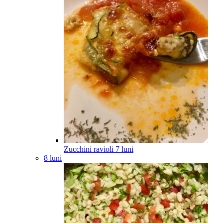
Zucchini ravioli
7
luni
8 luni