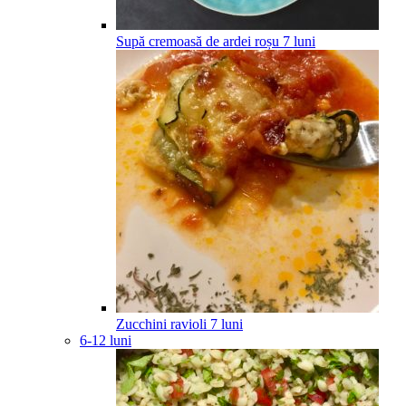
Supă cremoasă de ardei roșu
7
luni
Zucchini ravioli
7
luni
6-12 luni