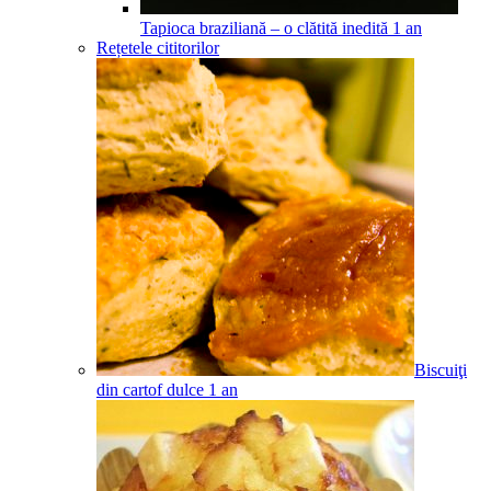
Tapioca braziliană – o clătită inedită
1
an
Rețetele cititorilor
Biscuiţi
din cartof dulce
1
an