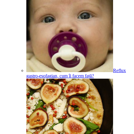
Reflux
gastro-esofagian, cum îi facem față?