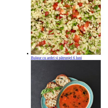
Bulgur cu ardei și pătrunjel
6
luni