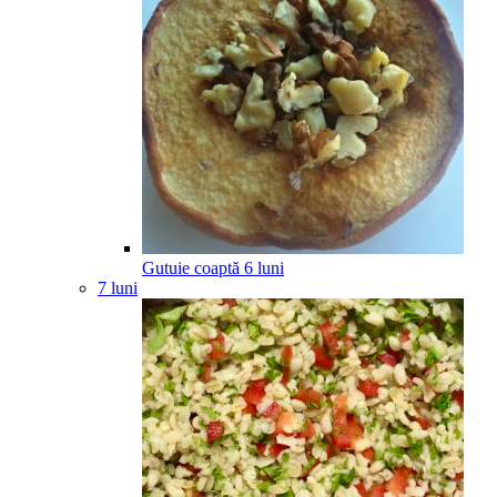
Gutuie coaptă
6
luni
7 luni