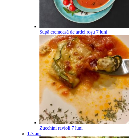
Supă cremoasă de ardei roșu
7
luni
Zucchini ravioli
7
luni
1-3 ani