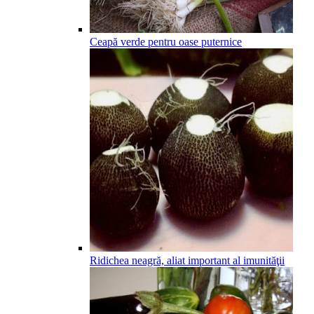
Ceapă verde pentru oase puternice
Ridichea neagră, aliat important al imunităţii