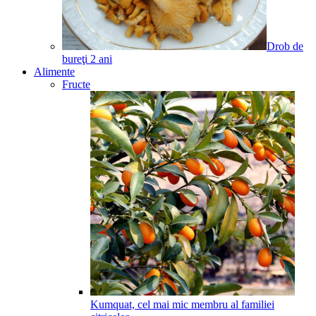
Drob de
bureţi
2
ani
Alimente
Fructe
Kumquat, cel mai mic membru al familiei