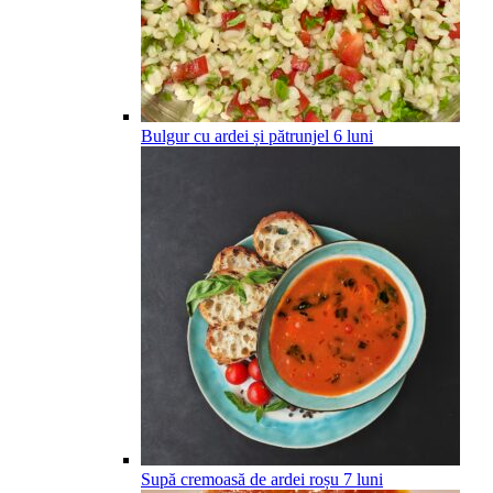
Bulgur cu ardei și pătrunjel
6
luni
Supă cremoasă de ardei roșu
7
luni