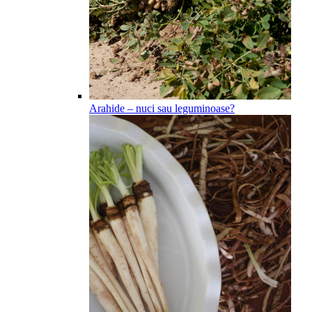
Arahide – nuci sau leguminoase?