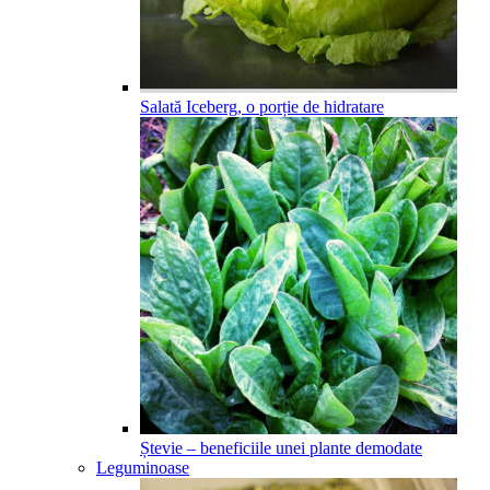
Salată Iceberg, o porție de hidratare
Ștevie – beneficiile unei plante demodate
Leguminoase