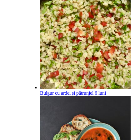
Bulgur cu ardei și pătrunjel
6
luni