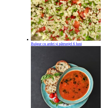
Bulgur cu ardei și pătrunjel
6
luni