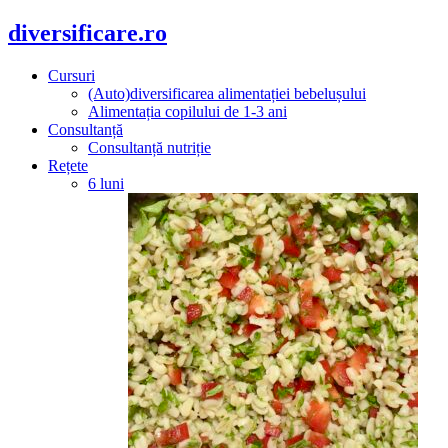
diversificare.ro
Cursuri
(Auto)diversificarea alimentației bebelușului
Alimentația copilului de 1-3 ani
Consultanță
Consultanță nutriție
Rețete
6 luni