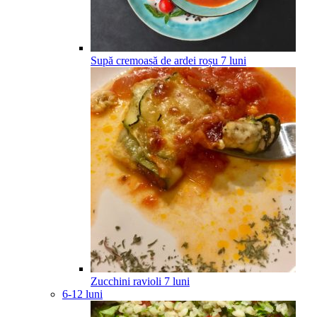
Supă cremoasă de ardei roșu
7
luni
Zucchini ravioli
7
luni
6-12 luni