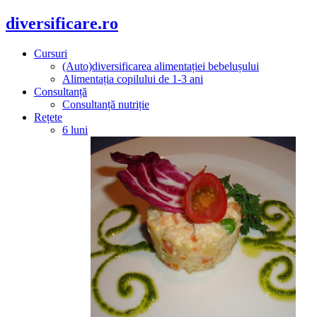
diversificare.ro
Cursuri
(Auto)diversificarea alimentației bebelușului
Alimentația copilului de 1-3 ani
Consultanță
Consultanță nutriție
Rețete
6 luni