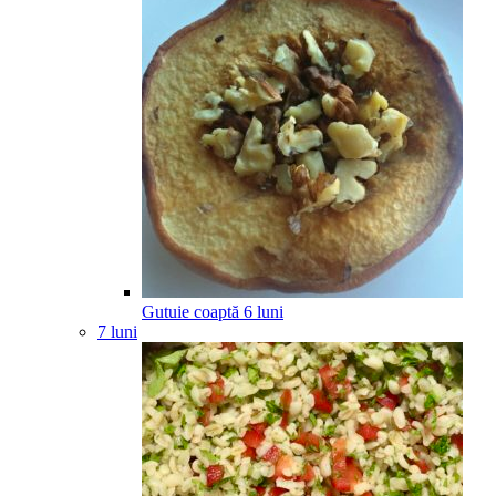
Gutuie coaptă
6
luni
7 luni