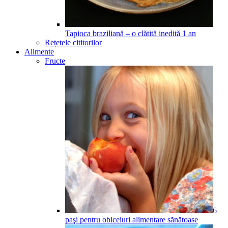
Tapioca braziliană – o clătită inedită
1
an
Rețetele cititorilor
Alimente
Fructe
6
paşi pentru obiceiuri alimentare sănătoase