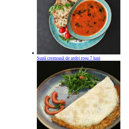
Supă cremoasă de ardei roșu
7
luni