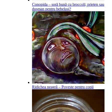
Conopida – soră bună cu broccoli; prieten sau
duşman pentru bebeluşi?
Ridichea neagră – Poveste pentru copii