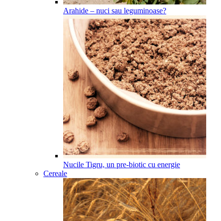
Arahide – nuci sau leguminoase?
Nucile Tigru, un pre-biotic cu energie
Cereale