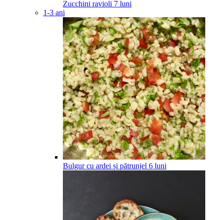
Zucchini ravioli
7
luni
1-3 ani
Bulgur cu ardei și pătrunjel
6
luni