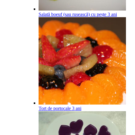
Salată boeuf (sau rusească) cu pește
3
ani
Tort de portocale
3
ani