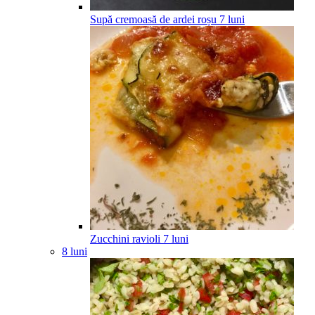
Supă cremoasă de ardei roșu
7
luni
Zucchini ravioli
7
luni
8 luni