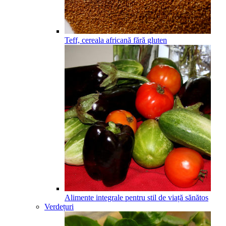
Teff, cereala africană fără gluten
Alimente integrale pentru stil de viață sănătos
Verdețuri