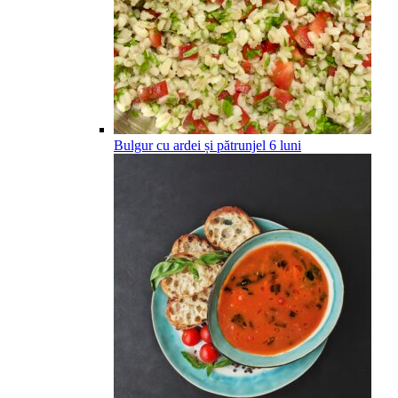
Bulgur cu ardei și pătrunjel
6
luni