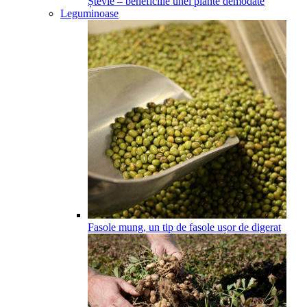
Ștevie – beneficiile unei plante demodate
Leguminoase
Fasole mung, un tip de fasole ușor de digerat