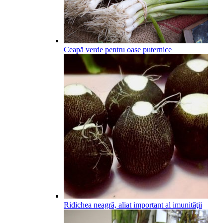
Ceapă verde pentru oase puternice
Ridichea neagră, aliat important al imunităţii