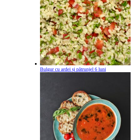
Bulgur cu ardei și pătrunjel
6
luni