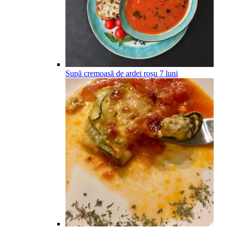
Supă cremoasă de ardei roșu
7
luni