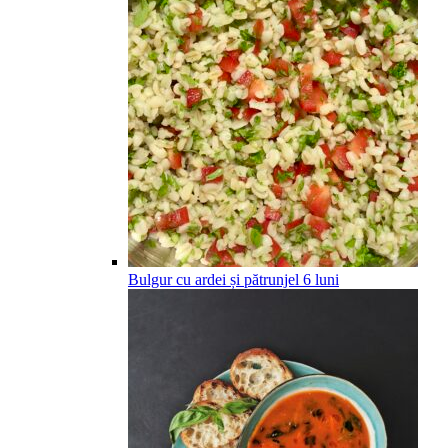
Bulgur cu ardei și pătrunjel
6
luni