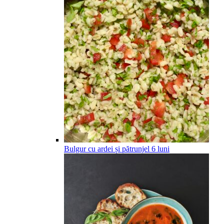
Bulgur cu ardei și pătrunjel
6
luni