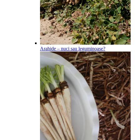
Arahide – nuci sau leguminoase?