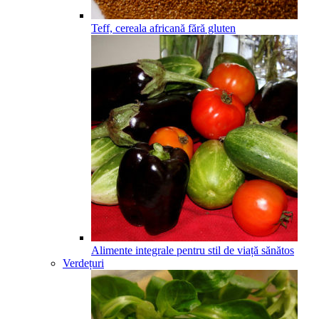
Teff, cereala africană fără gluten
Alimente integrale pentru stil de viață sănătos
Verdețuri