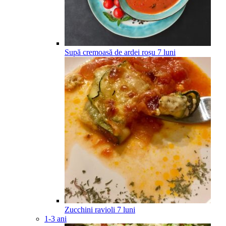
Supă cremoasă de ardei roșu
7
luni
Zucchini ravioli
7
luni
1-3 ani