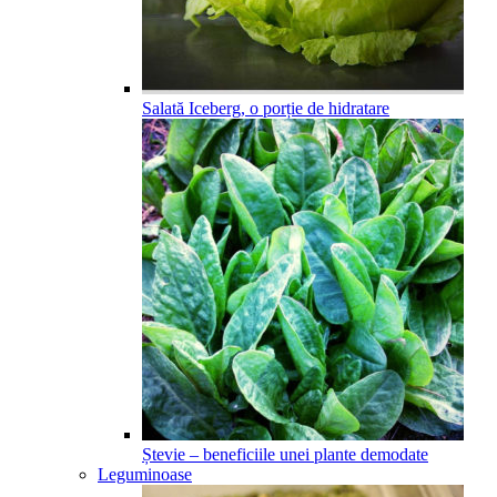
Salată Iceberg, o porție de hidratare
Ștevie – beneficiile unei plante demodate
Leguminoase