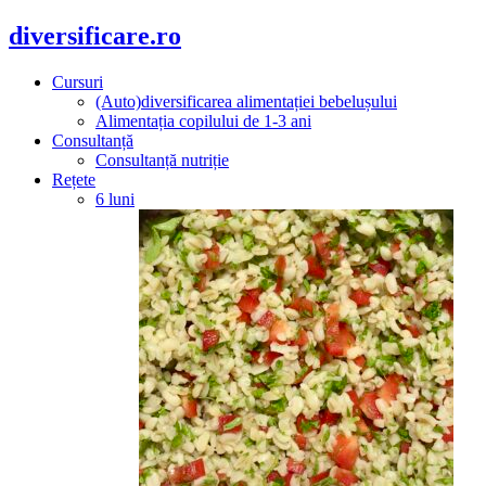
diversificare.ro
Cursuri
(Auto)diversificarea alimentației bebelușului
Alimentația copilului de 1-3 ani
Consultanță
Consultanță nutriție
Rețete
6 luni