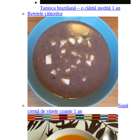
Tapioca braziliană – o clătită inedită
1
an
Rețetele cititorilor
Supă
cremă de vinete coapte
1
an