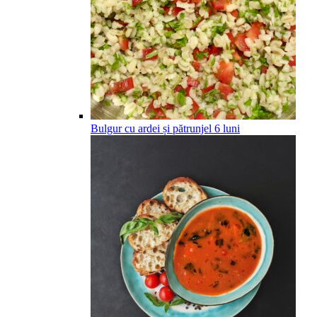
Bulgur cu ardei și pătrunjel
6
luni