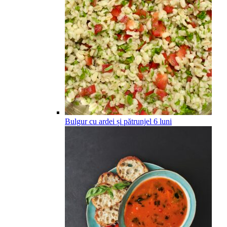
Bulgur cu ardei și pătrunjel
6
luni