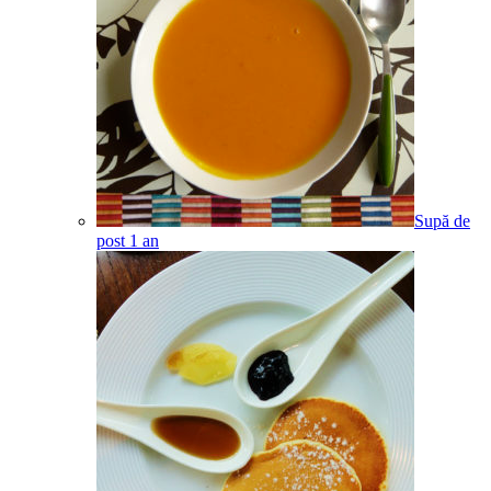
Supă de
post
1
an