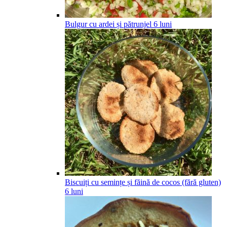
Bulgur cu ardei și pătrunjel
6
luni
Biscuiți cu semințe și făină de cocos (fără gluten)
6
luni