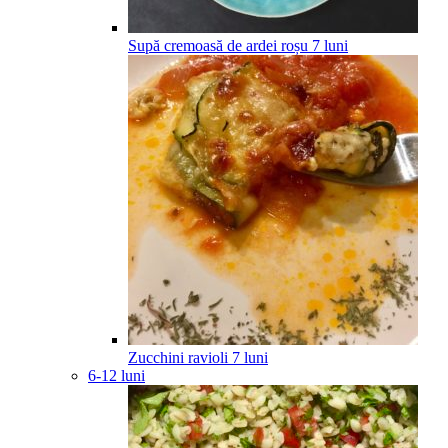
Supă cremoasă de ardei roșu
7
luni
Zucchini ravioli
7
luni
6-12 luni