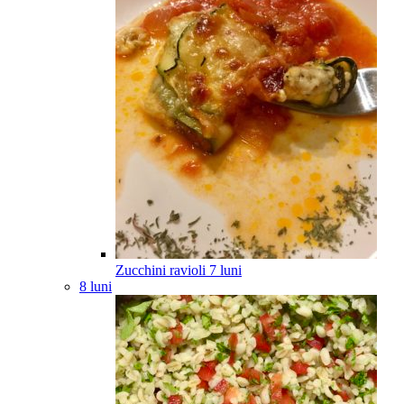
Zucchini ravioli
7
luni
8 luni