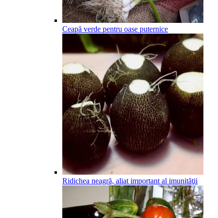
Ceapă verde pentru oase puternice
Ridichea neagră, aliat important al imunităţii