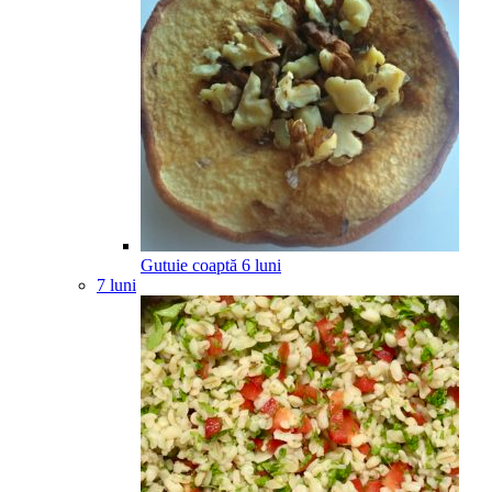
Gutuie coaptă
6
luni
7 luni