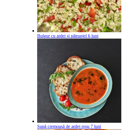
Bulgur cu ardei și pătrunjel
6
luni
Supă cremoasă de ardei roșu
7
luni