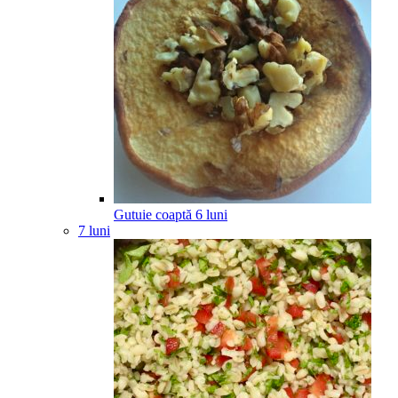
Gutuie coaptă
6
luni
7 luni