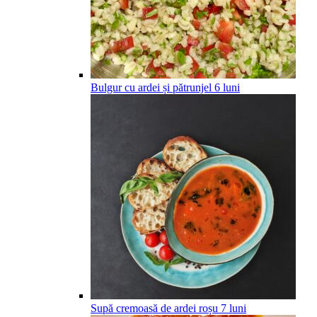
Bulgur cu ardei și pătrunjel
6
luni
Supă cremoasă de ardei roșu
7
luni