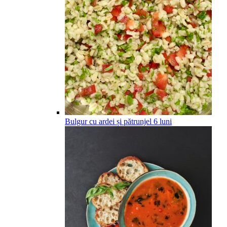
Bulgur cu ardei și pătrunjel
6
luni