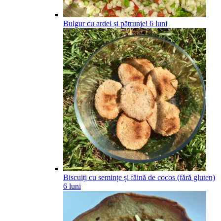
Bulgur cu ardei și pătrunjel
6
luni
Biscuiți cu semințe și făină de cocos (fără gluten)
6
luni