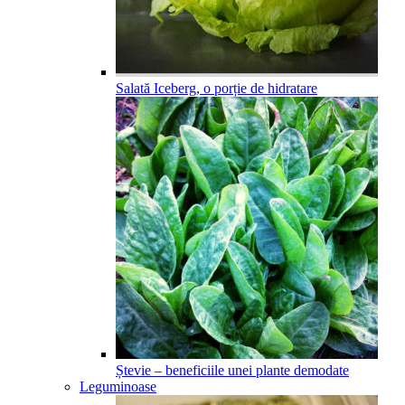
Salată Iceberg, o porție de hidratare
Ștevie – beneficiile unei plante demodate
Leguminoase