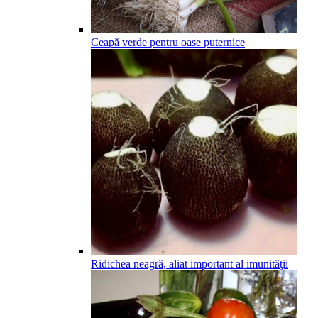
Ceapă verde pentru oase puternice
Ridichea neagră, aliat important al imunităţii