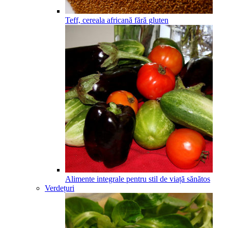
Teff, cereala africană fără gluten
Alimente integrale pentru stil de viață sănătos
Verdețuri