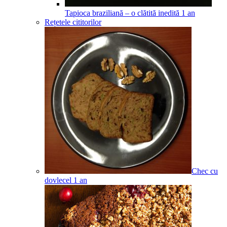
Tapioca braziliană – o clătită inedită
1
an
Rețetele cititorilor
Chec cu
dovlecel
1
an