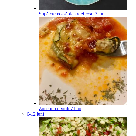
Supă cremoasă de ardei roșu
7
luni
Zucchini ravioli
7
luni
6-12 luni