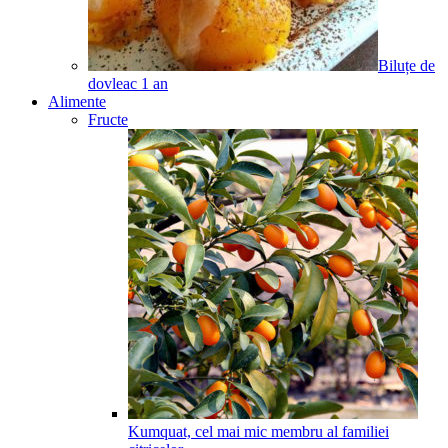
Biluțe de
dovleac
1
an
Alimente
Fructe
Kumquat, cel mai mic membru al familiei