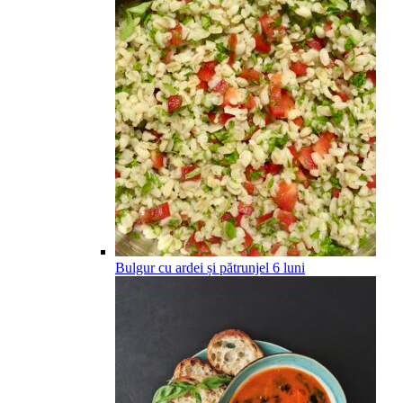
Bulgur cu ardei și pătrunjel
6
luni