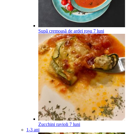
Supă cremoasă de ardei roșu
7
luni
Zucchini ravioli
7
luni
1-3 ani