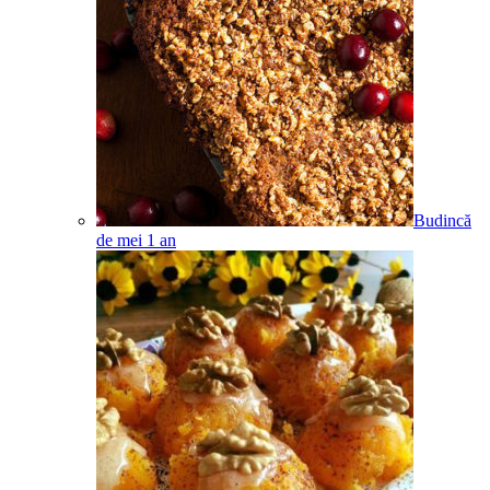
Budincă
de mei
1
an