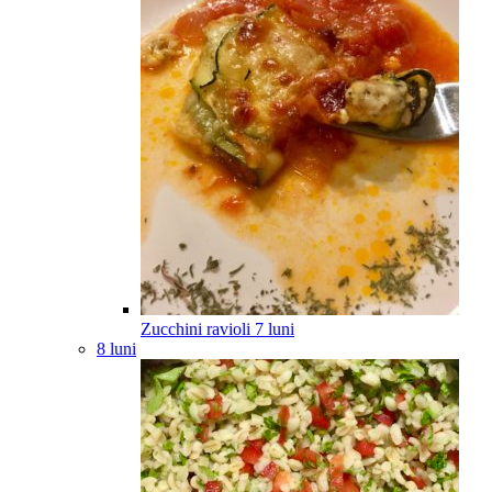
Zucchini ravioli
7
luni
8 luni