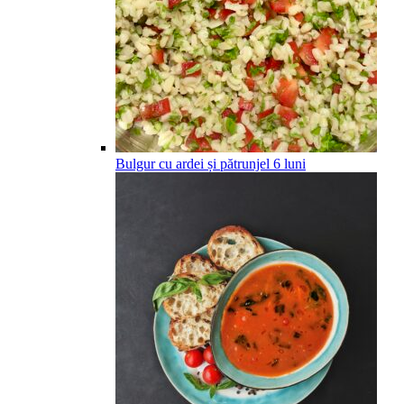
Bulgur cu ardei și pătrunjel
6
luni