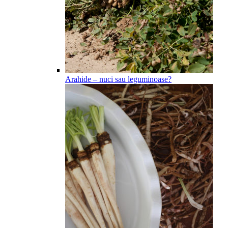
Arahide – nuci sau leguminoase?