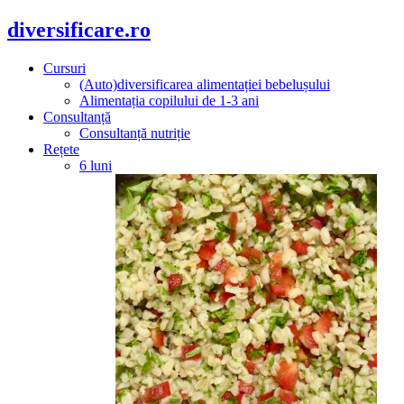
diversificare.ro
Cursuri
(Auto)diversificarea alimentației bebelușului
Alimentația copilului de 1-3 ani
Consultanță
Consultanță nutriție
Rețete
6 luni