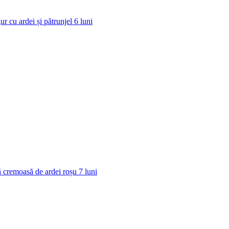
ur cu ardei și pătrunjel
6
luni
 cremoasă de ardei roșu
7
luni