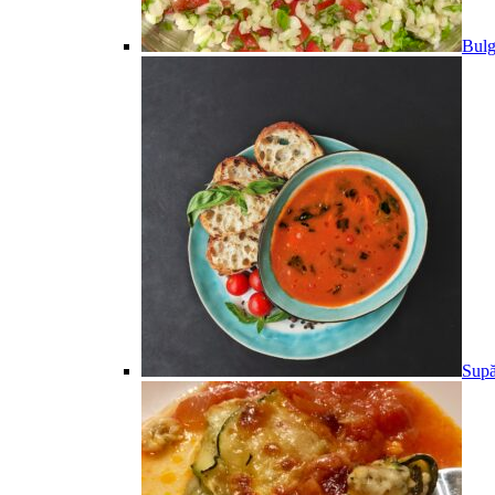
Bulg
Supă