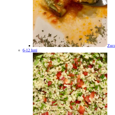
Zucc
6-12 luni