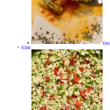
Zucc
8 luni