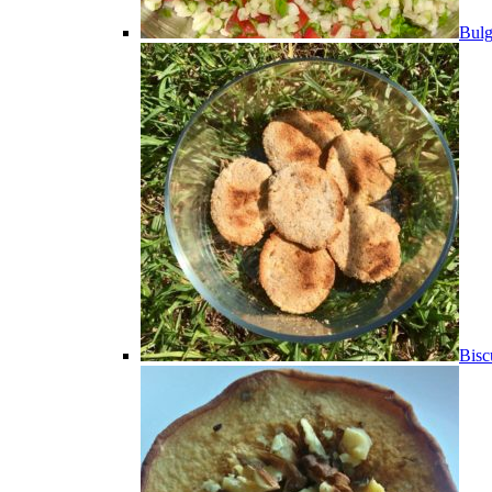
Bulg
Bisc