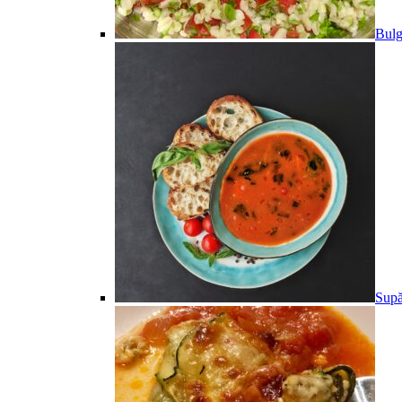
Bulg
Supă