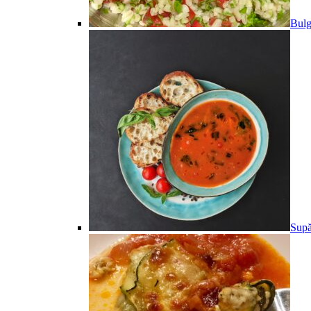
Bulg
Supă