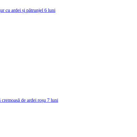
ur cu ardei și pătrunjel
6
luni
 cremoasă de ardei roșu
7
luni