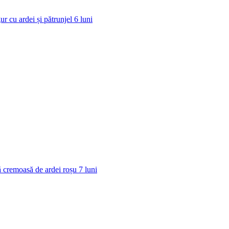
ur cu ardei și pătrunjel
6
luni
 cremoasă de ardei roșu
7
luni