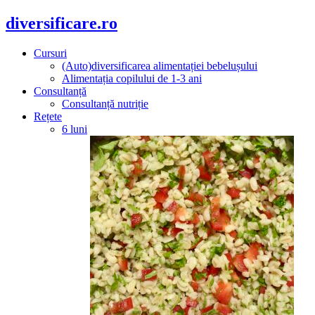
diversificare.ro
Cursuri
(Auto)diversificarea alimentației bebelușului
Alimentația copilului de 1-3 ani
Consultanță
Consultanță nutriție
Rețete
6 luni