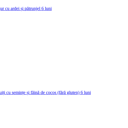
ur cu ardei și pătrunjel
6
luni
uiți cu semințe și făină de cocos (fără gluten)
6
luni