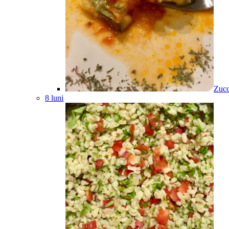
Zucc
8 luni