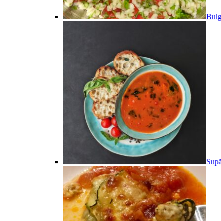
Bulg
Supă