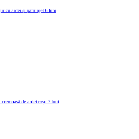
ur cu ardei și pătrunjel
6
luni
 cremoasă de ardei roșu
7
luni