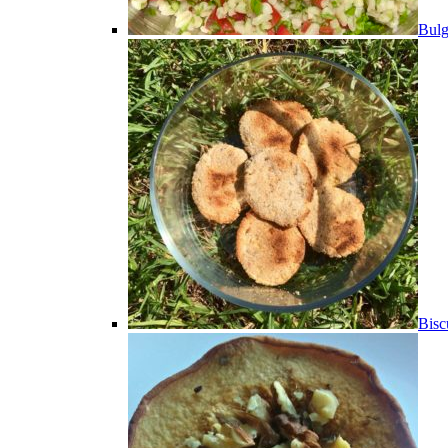
Bulg
Bisc