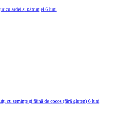
ur cu ardei și pătrunjel
6
luni
uiți cu semințe și făină de cocos (fără gluten)
6
luni