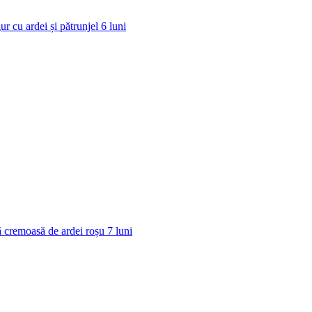
ur cu ardei și pătrunjel
6
luni
 cremoasă de ardei roșu
7
luni