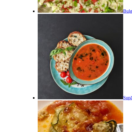
Bulg
Supă