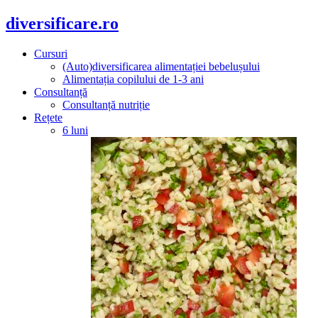
diversificare.ro
Cursuri
(Auto)diversificarea alimentației bebelușului
Alimentația copilului de 1-3 ani
Consultanță
Consultanță nutriție
Rețete
6 luni