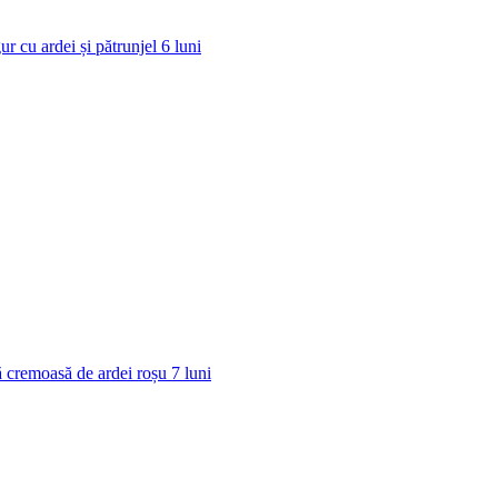
ur cu ardei și pătrunjel
6
luni
 cremoasă de ardei roșu
7
luni