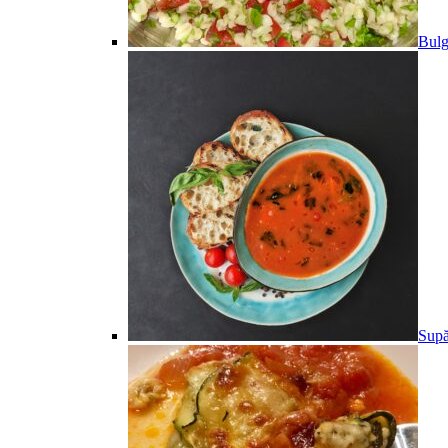
Bulg
Supă