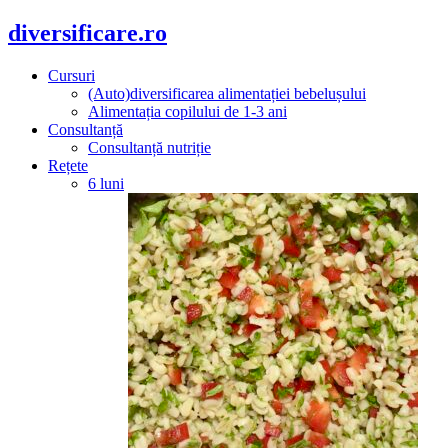
diversificare.ro
Cursuri
(Auto)diversificarea alimentației bebelușului
Alimentația copilului de 1-3 ani
Consultanță
Consultanță nutriție
Rețete
6 luni