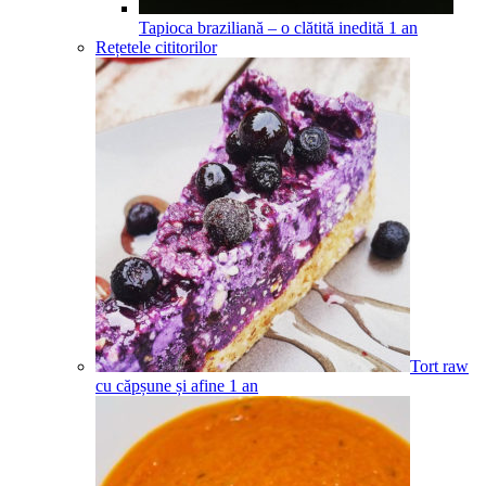
Tapioca braziliană – o clătită inedită
1
an
Rețetele cititorilor
Tort raw
cu căpșune și afine
1
an