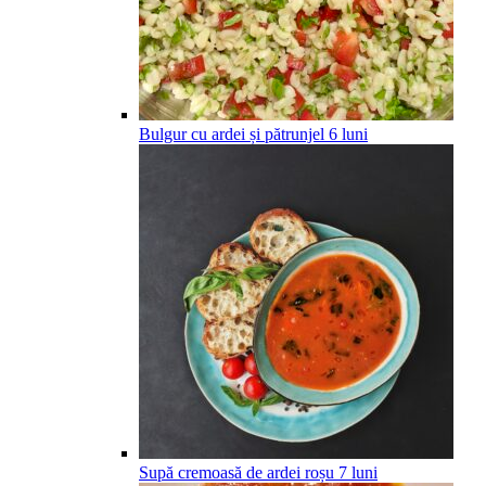
Bulgur cu ardei și pătrunjel
6
luni
Supă cremoasă de ardei roșu
7
luni