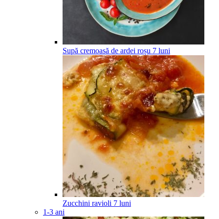
Supă cremoasă de ardei roșu
7
luni
Zucchini ravioli
7
luni
1-3 ani