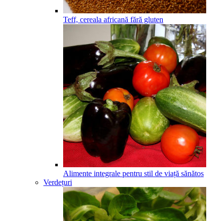
Teff, cereala africană fără gluten
Alimente integrale pentru stil de viață sănătos
Verdețuri