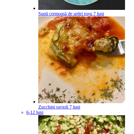
Supă cremoasă de ardei roșu
7
luni
Zucchini ravioli
7
luni
6-12 luni