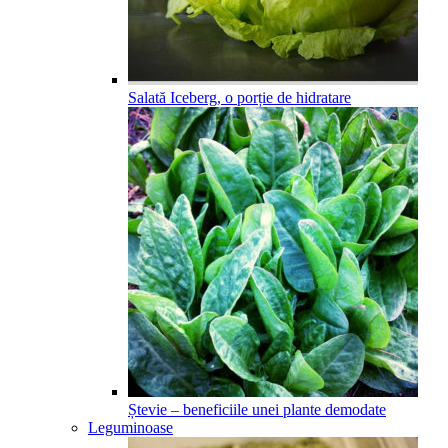
Salată Iceberg, o porție de hidratare
Ștevie – beneficiile unei plante demodate
Leguminoase