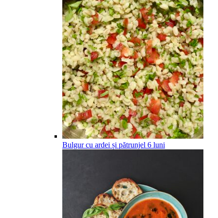
Bulgur cu ardei și pătrunjel
6
luni