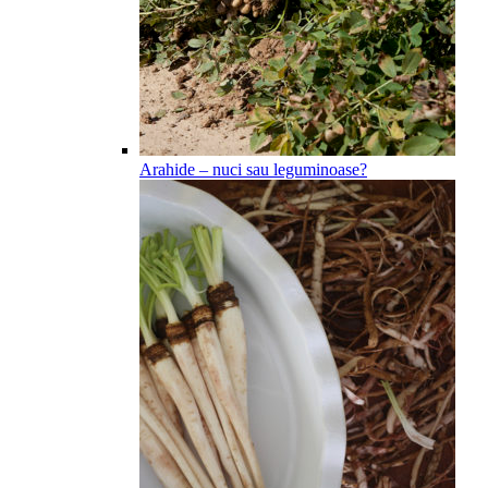
Arahide – nuci sau leguminoase?