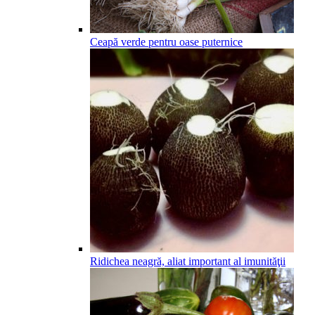
Ceapă verde pentru oase puternice
Ridichea neagră, aliat important al imunităţii