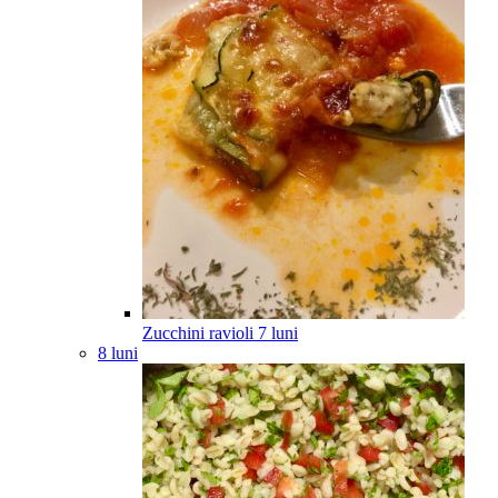
Zucchini ravioli
7
luni
8 luni