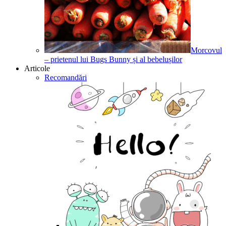
Morcovul
– prietenul lui Bugs Bunny și al bebelușilor
Articole
Recomandări