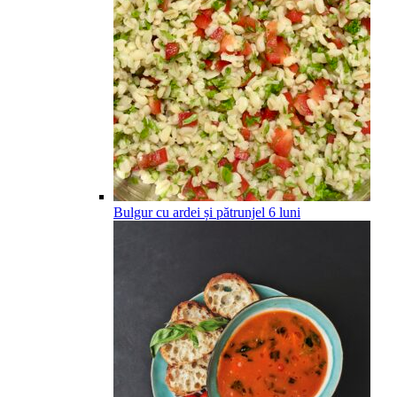
Bulgur cu ardei și pătrunjel
6
luni