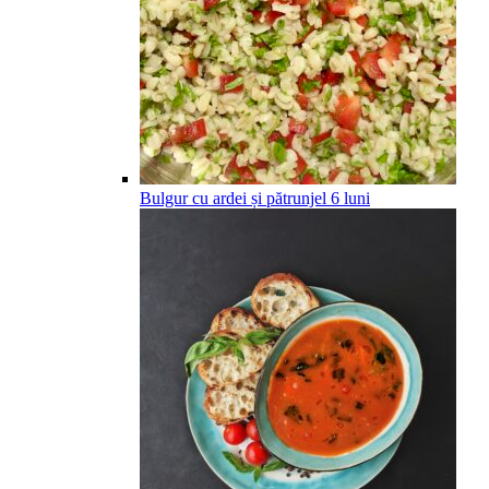
Bulgur cu ardei și pătrunjel
6
luni