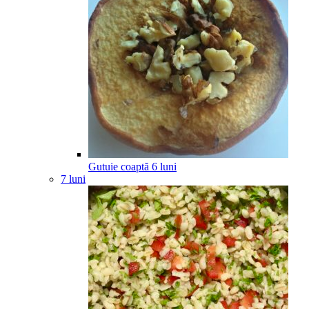
Gutuie coaptă
6
luni
7 luni