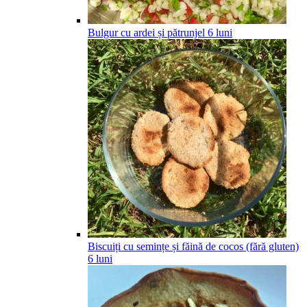
Bulgur cu ardei și pătrunjel
6
luni
Biscuiți cu semințe și făină de cocos (fără gluten)
6
luni