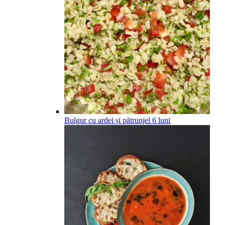
Bulgur cu ardei și pătrunjel
6
luni