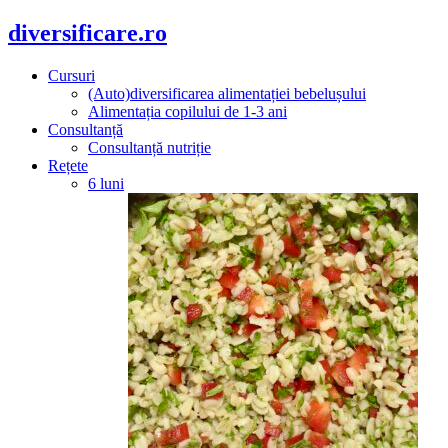
diversificare.ro
Cursuri
(Auto)diversificarea alimentației bebelușului
Alimentația copilului de 1-3 ani
Consultanță
Consultanță nutriție
Rețete
6 luni