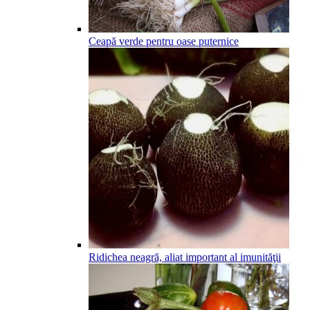
Ceapă verde pentru oase puternice
Ridichea neagră, aliat important al imunităţii