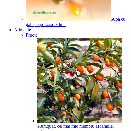
Supă cu
găluște pufoase
8
luni
Alimente
Fructe
Kumquat, cel mai mic membru al familiei