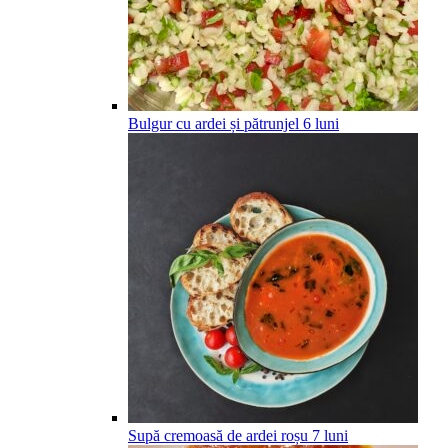
Bulgur cu ardei și pătrunjel
6
luni
Supă cremoasă de ardei roșu
7
luni