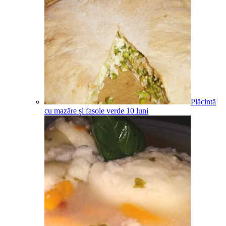
Plăcintă
cu mazăre și fasole verde
10
luni