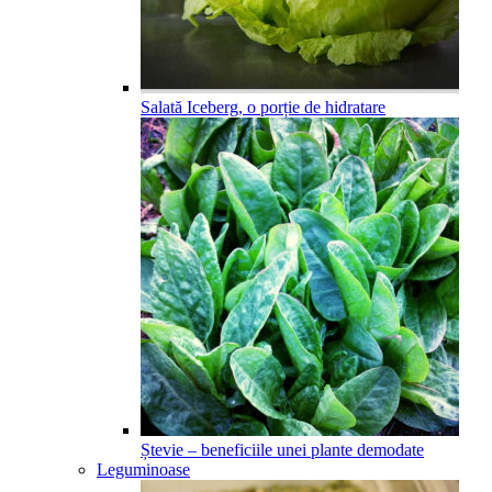
Salată Iceberg, o porție de hidratare
Ștevie – beneficiile unei plante demodate
Leguminoase