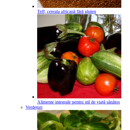
Teff, cereala africană fără gluten
Alimente integrale pentru stil de viață sănătos
Verdețuri