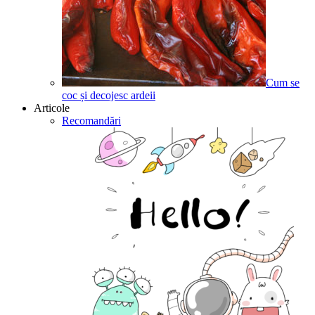
Cum se
coc și decojesc ardeii
Articole
Recomandări