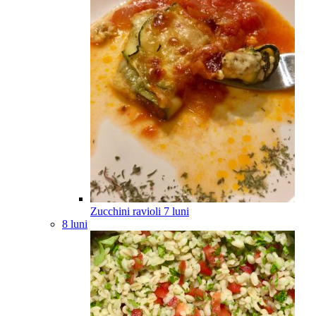
Zucchini ravioli
7
luni
8 luni