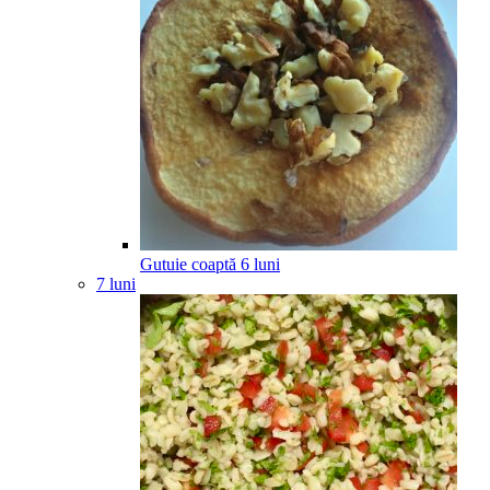
Gutuie coaptă
6
luni
7 luni