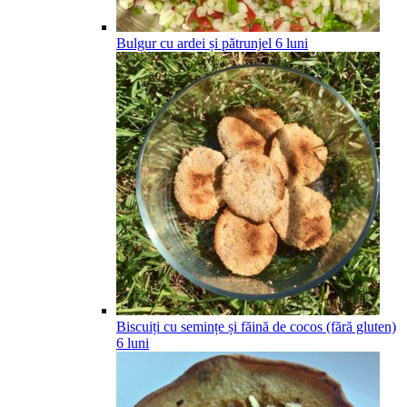
Bulgur cu ardei și pătrunjel
6
luni
Biscuiți cu semințe și făină de cocos (fără gluten)
6
luni