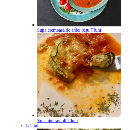
Supă cremoasă de ardei roșu
7
luni
Zucchini ravioli
7
luni
1-3 ani