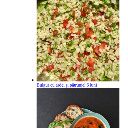
Bulgur cu ardei și pătrunjel
6
luni