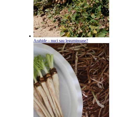
Arahide – nuci sau leguminoase?