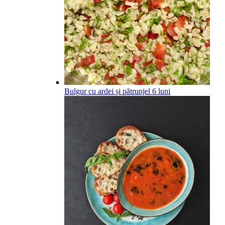
Bulgur cu ardei și pătrunjel
6
luni