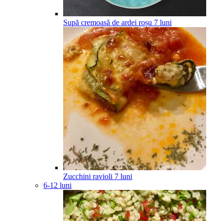
Supă cremoasă de ardei roșu
7
luni
Zucchini ravioli
7
luni
6-12 luni