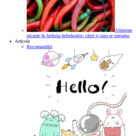
Alimente
picante în farfuria bebeluşilor: când și cum se introduc
Articole
Recomandări