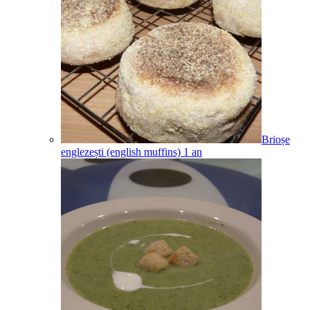
Brioșe
englezești (english muffins)
1
an