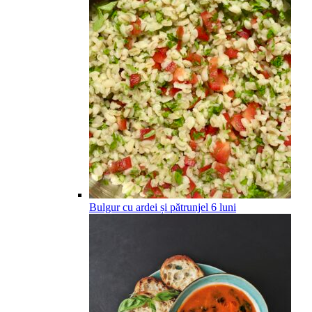
Bulgur cu ardei și pătrunjel
6
luni