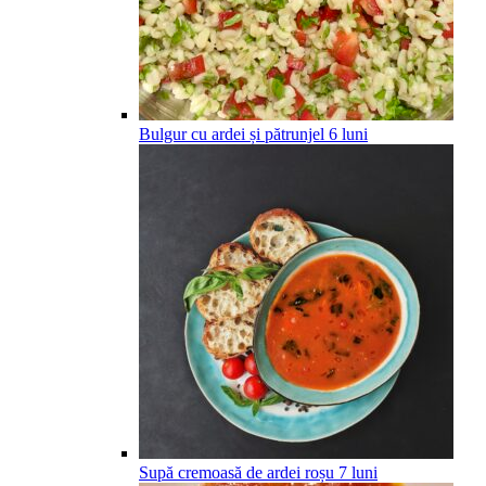
Bulgur cu ardei și pătrunjel
6
luni
Supă cremoasă de ardei roșu
7
luni