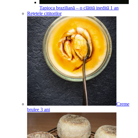
Tapioca braziliană – o clătită inedită
1
an
Rețetele cititorilor
Creme
brulee
3
ani