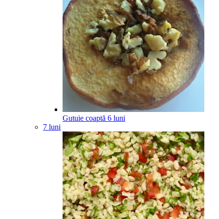
Gutuie coaptă
6
luni
7 luni