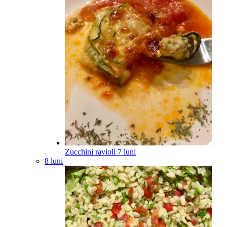
Zucchini ravioli
7
luni
8 luni