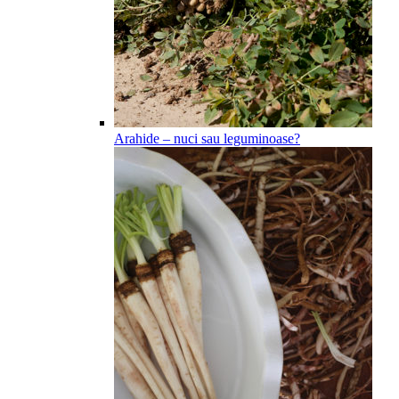
Arahide – nuci sau leguminoase?