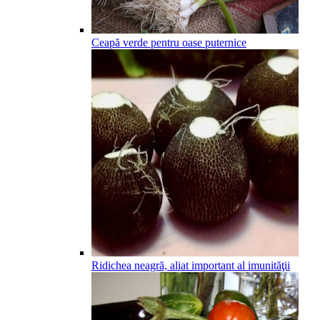
Ceapă verde pentru oase puternice
Ridichea neagră, aliat important al imunităţii