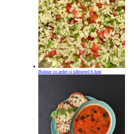
Bulgur cu ardei și pătrunjel
6
luni