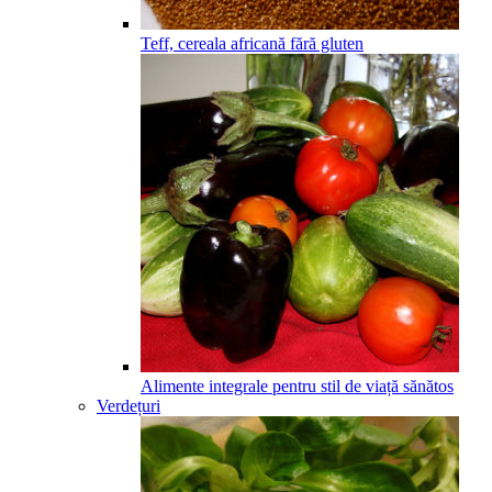
Teff, cereala africană fără gluten
Alimente integrale pentru stil de viață sănătos
Verdețuri