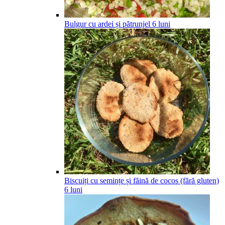
Bulgur cu ardei și pătrunjel
6
luni
Biscuiți cu semințe și făină de cocos (fără gluten)
6
luni