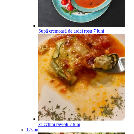
Supă cremoasă de ardei roșu
7
luni
Zucchini ravioli
7
luni
1-3 ani