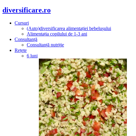
diversificare.ro
Cursuri
(Auto)diversificarea alimentației bebelușului
Alimentația copilului de 1-3 ani
Consultanță
Consultanță nutriție
Rețete
6 luni