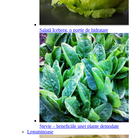
Salată Iceberg, o porție de hidratare
Ștevie – beneficiile unei plante demodate
Leguminoase