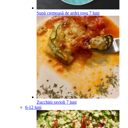
Supă cremoasă de ardei roșu
7
luni
Zucchini ravioli
7
luni
6-12 luni