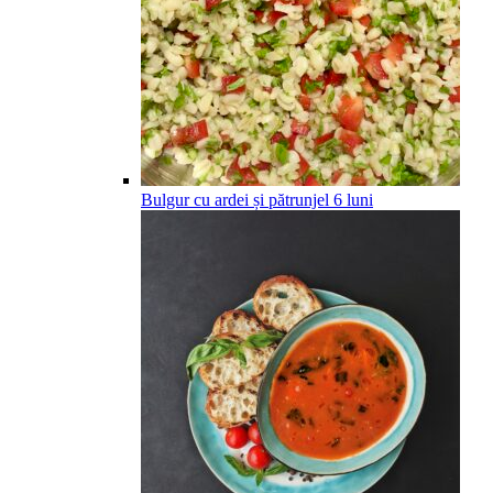
Bulgur cu ardei și pătrunjel
6
luni