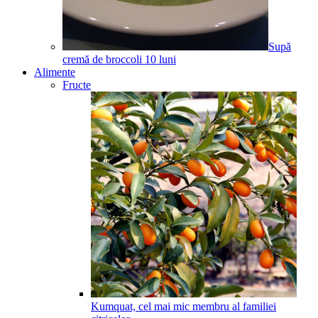
Supă
cremă de broccoli
10
luni
Alimente
Fructe
Kumquat, cel mai mic membru al familiei