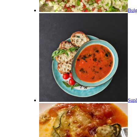
Bulg
Supă