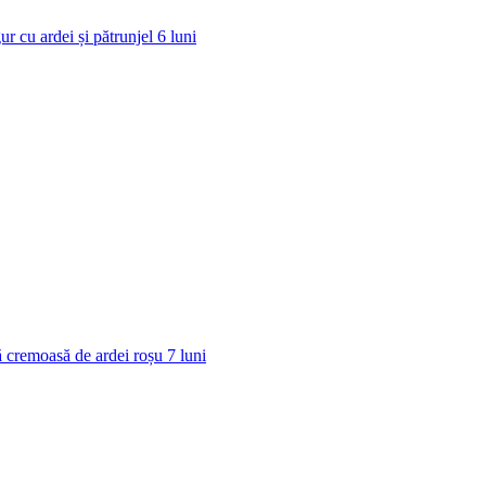
ur cu ardei și pătrunjel
6
luni
 cremoasă de ardei roșu
7
luni