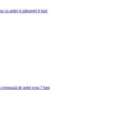
ur cu ardei și pătrunjel
6
luni
 cremoasă de ardei roșu
7
luni