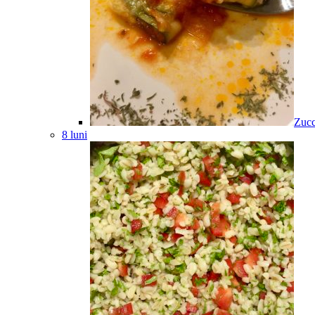
Zucc
8 luni