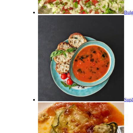
Bulg
Supă