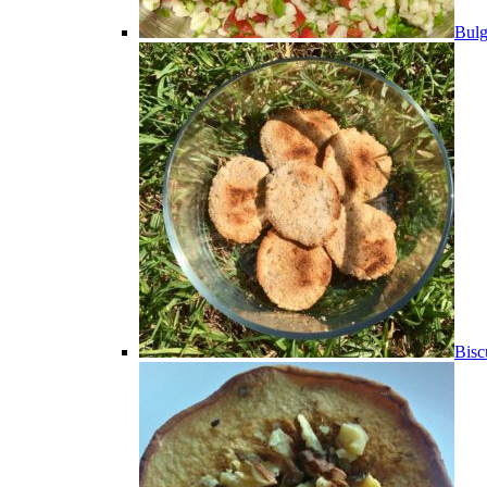
Bulg
Bisc