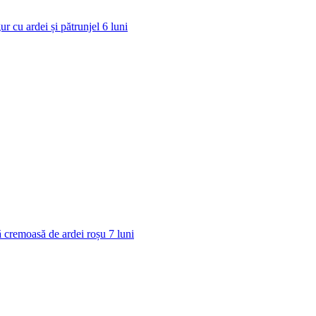
ur cu ardei și pătrunjel
6
luni
 cremoasă de ardei roșu
7
luni