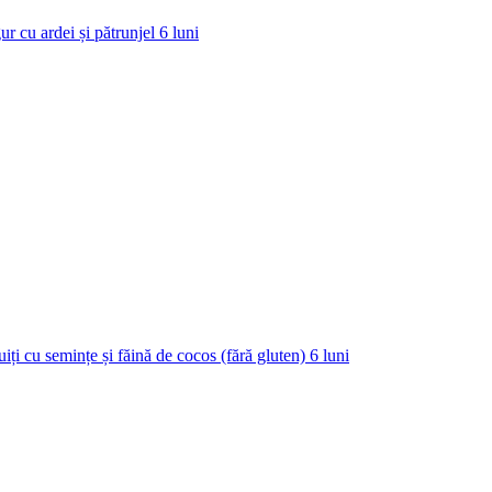
ur cu ardei și pătrunjel
6
luni
uiți cu semințe și făină de cocos (fără gluten)
6
luni