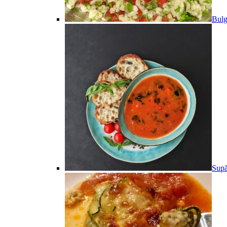
Bulg
Supă