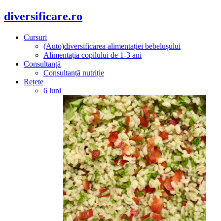
diversificare.ro
Cursuri
(Auto)diversificarea alimentației bebelușului
Alimentația copilului de 1-3 ani
Consultanță
Consultanță nutriție
Rețete
6 luni