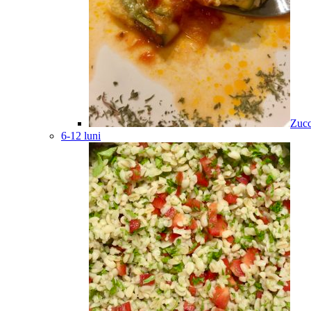
Zucc
6-12 luni