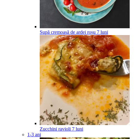
Supă cremoasă de ardei roșu
7
luni
Zucchini ravioli
7
luni
1-3 ani