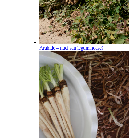
Arahide – nuci sau leguminoase?