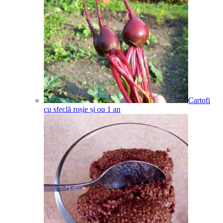
Cartofi
cu sfeclă roșie și ou
1
an