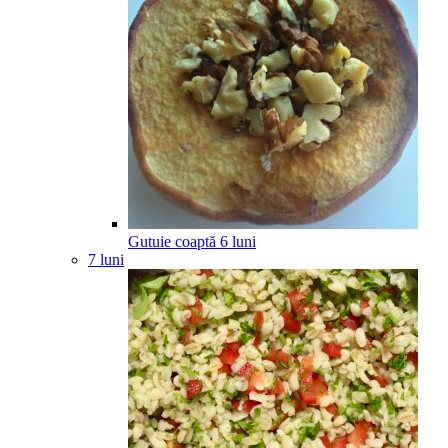
Gutuie coaptă
6
luni
7 luni