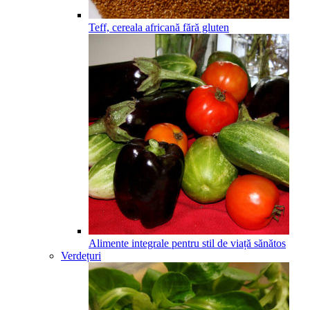
Teff, cereala africană fără gluten
Alimente integrale pentru stil de viață sănătos
Verdețuri