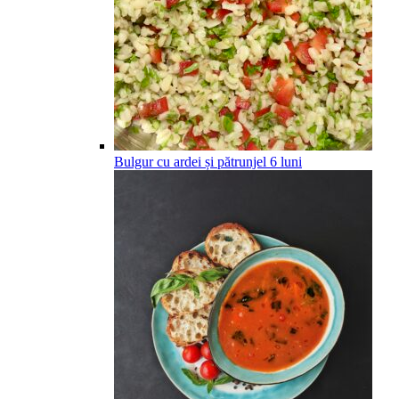
Bulgur cu ardei și pătrunjel
6
luni