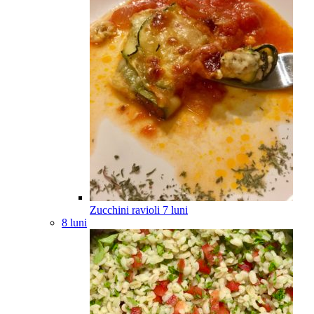
Zucchini ravioli
7
luni
8 luni