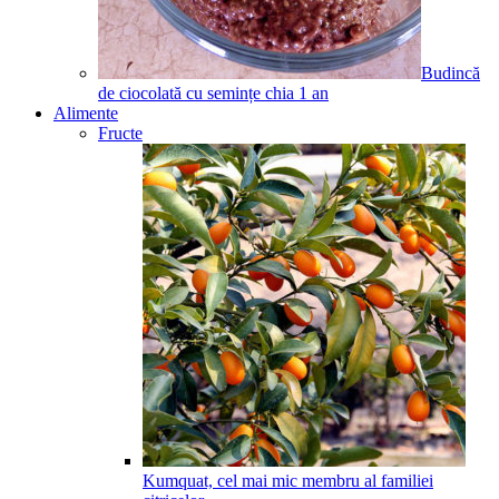
Budincă
de ciocolată cu semințe chia
1
an
Alimente
Fructe
Kumquat, cel mai mic membru al familiei