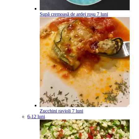
Supă cremoasă de ardei roșu
7
luni
Zucchini ravioli
7
luni
6-12 luni