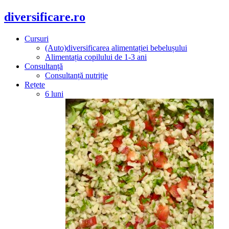
diversificare.ro
Cursuri
(Auto)diversificarea alimentației bebelușului
Alimentația copilului de 1-3 ani
Consultanță
Consultanță nutriție
Rețete
6 luni