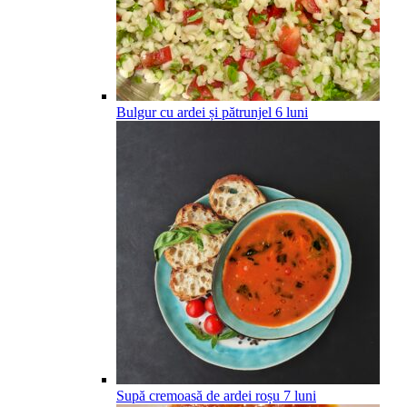
Bulgur cu ardei și pătrunjel
6
luni
Supă cremoasă de ardei roșu
7
luni