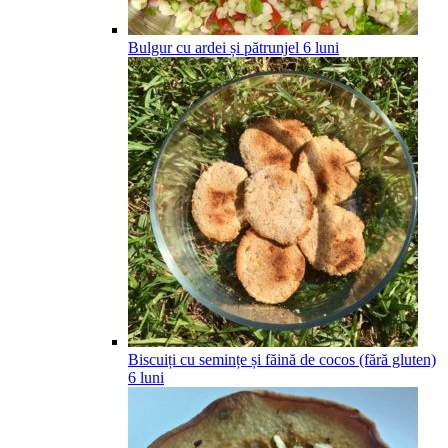
Bulgur cu ardei și pătrunjel
6
luni
Biscuiți cu semințe și făină de cocos (fără gluten)
6
luni