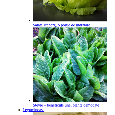
Salată Iceberg, o porție de hidratare
Ștevie – beneficiile unei plante demodate
Leguminoase