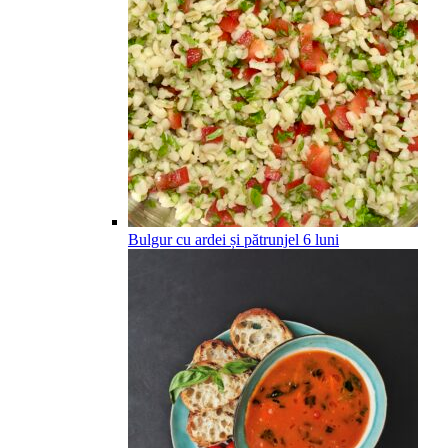
Bulgur cu ardei și pătrunjel
6
luni