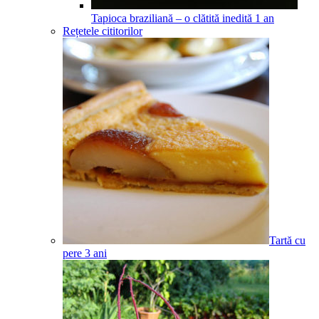
Tapioca braziliană – o clătită inedită
1
an
Rețetele cititorilor
Tartă cu
pere
3
ani