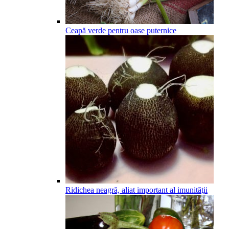
Ceapă verde pentru oase puternice
Ridichea neagră, aliat important al imunităţii