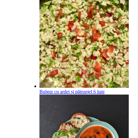
Bulgur cu ardei și pătrunjel
6
luni