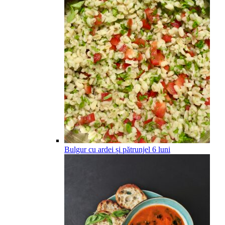
Bulgur cu ardei și pătrunjel
6
luni