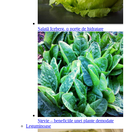
Salată Iceberg, o porție de hidratare
Ștevie – beneficiile unei plante demodate
Leguminoase