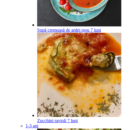
Supă cremoasă de ardei roșu
7
luni
Zucchini ravioli
7
luni
1-3 ani