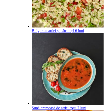
Bulgur cu ardei și pătrunjel
6
luni
Supă cremoasă de ardei roșu
7
luni