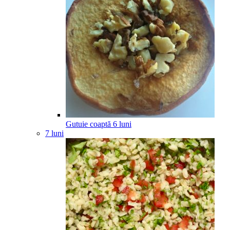
Gutuie coaptă
6
luni
7 luni