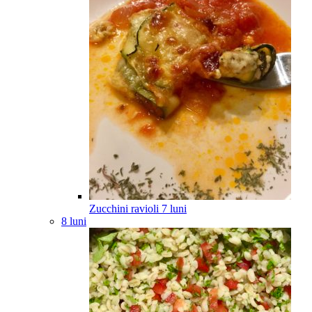
Zucchini ravioli
7
luni
8 luni