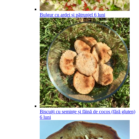
Bulgur cu ardei și pătrunjel
6
luni
Biscuiți cu semințe și făină de cocos (fără gluten)
6
luni