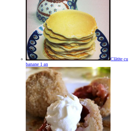
Clătite cu
banane
1
an