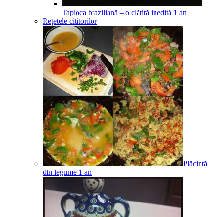
Tapioca braziliană – o clătită inedită
1
an
Rețetele cititorilor
Plăcintă
din legume
1
an