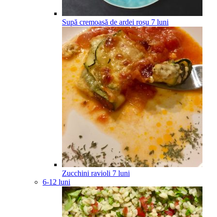
Supă cremoasă de ardei roșu
7
luni
Zucchini ravioli
7
luni
6-12 luni