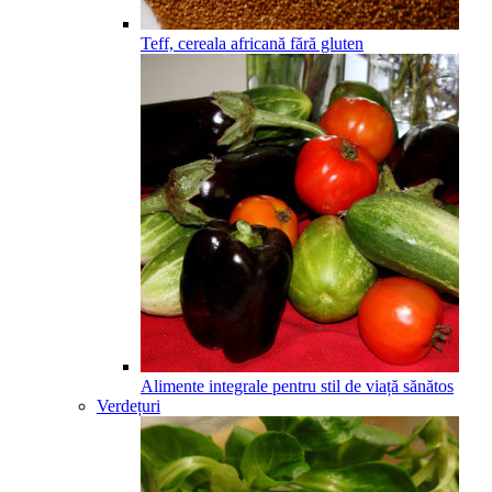
Teff, cereala africană fără gluten
Alimente integrale pentru stil de viață sănătos
Verdețuri