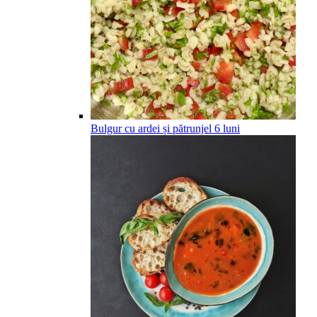
Bulgur cu ardei și pătrunjel
6
luni