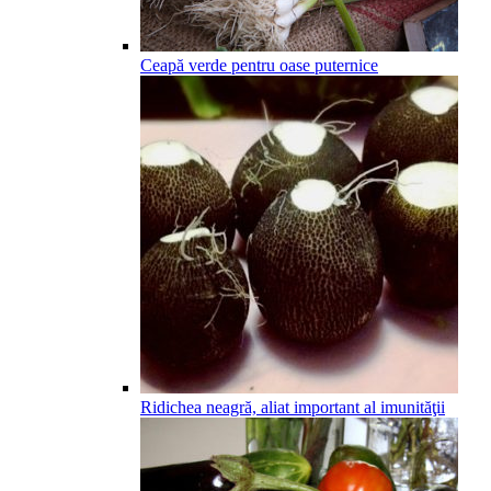
Ceapă verde pentru oase puternice
Ridichea neagră, aliat important al imunităţii