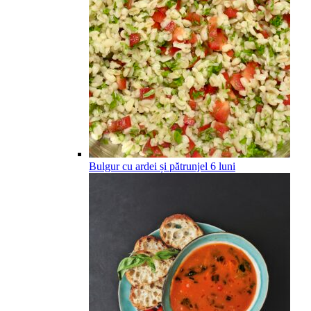
Bulgur cu ardei și pătrunjel
6
luni