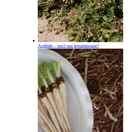
Arahide – nuci sau leguminoase?