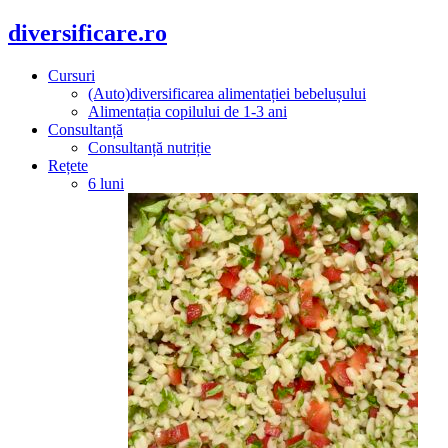
diversificare.ro
Cursuri
(Auto)diversificarea alimentației bebelușului
Alimentația copilului de 1-3 ani
Consultanță
Consultanță nutriție
Rețete
6 luni