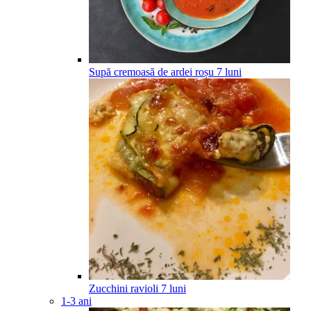
Supă cremoasă de ardei roșu
7
luni
Zucchini ravioli
7
luni
1-3 ani