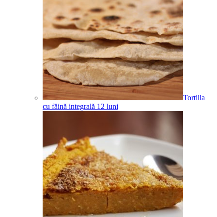
Tortilla
cu făină integrală
12
luni