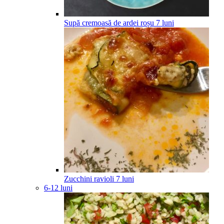
Supă cremoasă de ardei roșu
7
luni
Zucchini ravioli
7
luni
6-12 luni