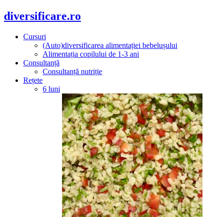
diversificare.ro
Cursuri
(Auto)diversificarea alimentației bebelușului
Alimentația copilului de 1-3 ani
Consultanță
Consultanță nutriție
Rețete
6 luni