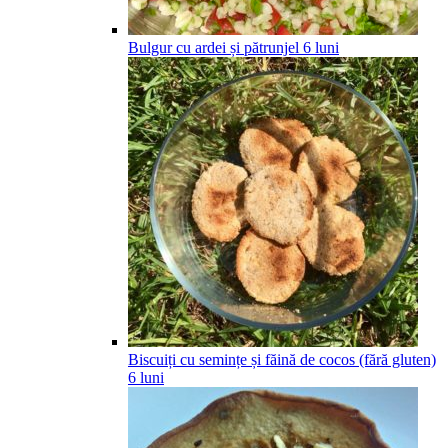
Bulgur cu ardei și pătrunjel
6
luni
Biscuiți cu semințe și făină de cocos (fără gluten)
6
luni