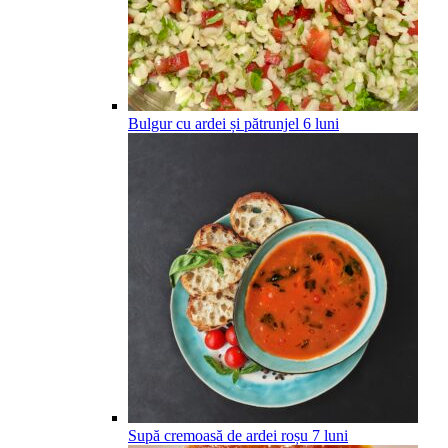
Bulgur cu ardei și pătrunjel
6
luni
Supă cremoasă de ardei roșu
7
luni