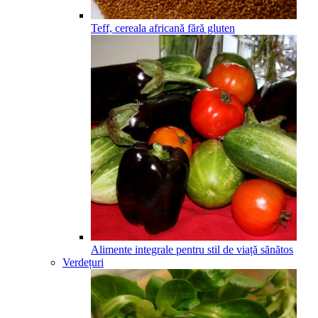
Teff, cereala africană fără gluten
Alimente integrale pentru stil de viață sănătos
Verdețuri