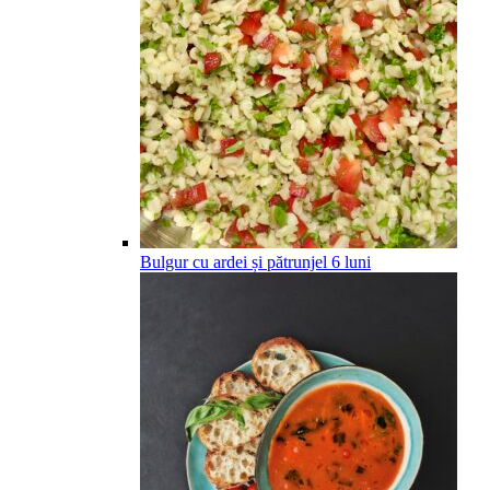
Bulgur cu ardei și pătrunjel
6
luni