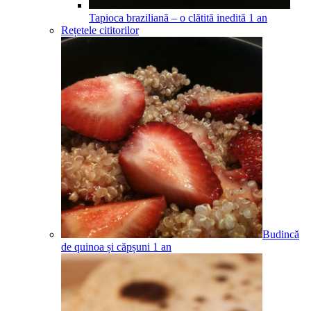
Tapioca braziliană – o clătită inedită
1
an
Rețetele cititorilor
Budincă
de quinoa și căpșuni
1
an