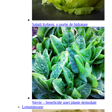
Salată Iceberg, o porție de hidratare
Ștevie – beneficiile unei plante demodate
Leguminoase