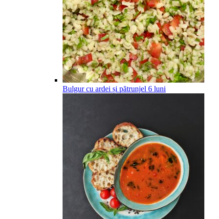
Bulgur cu ardei și pătrunjel
6
luni