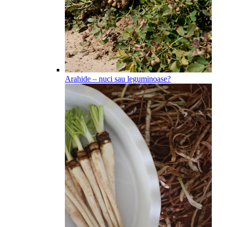
Arahide – nuci sau leguminoase?