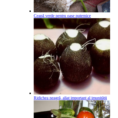
Ceapă verde pentru oase puternice
Ridichea neagră, aliat important al imunităţii