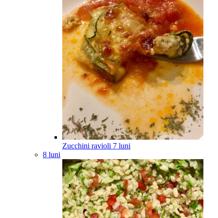
Zucchini ravioli
7
luni
8 luni