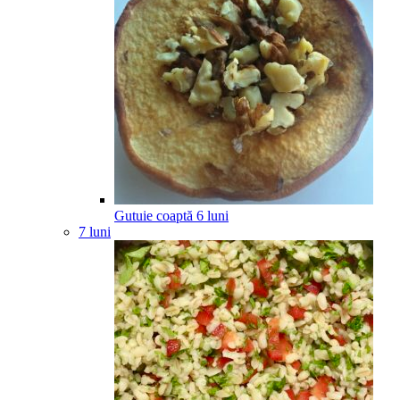
Gutuie coaptă
6
luni
7 luni