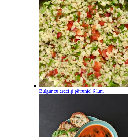
Bulgur cu ardei și pătrunjel
6
luni