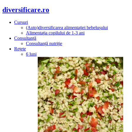
diversificare.ro
Cursuri
(Auto)diversificarea alimentației bebelușului
Alimentația copilului de 1-3 ani
Consultanță
Consultanță nutriție
Rețete
6 luni