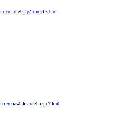
ur cu ardei și pătrunjel
6
luni
 cremoasă de ardei roșu
7
luni