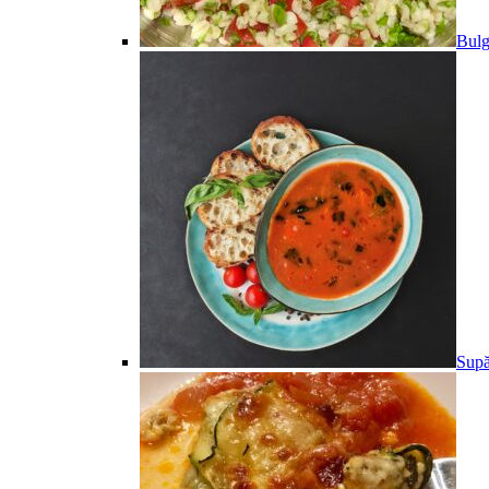
Bulg
Supă