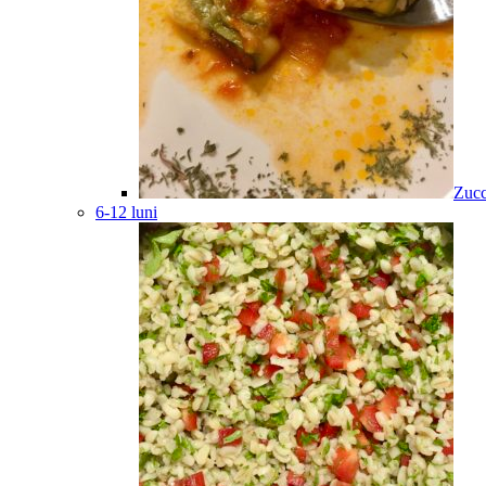
Zucc
6-12 luni