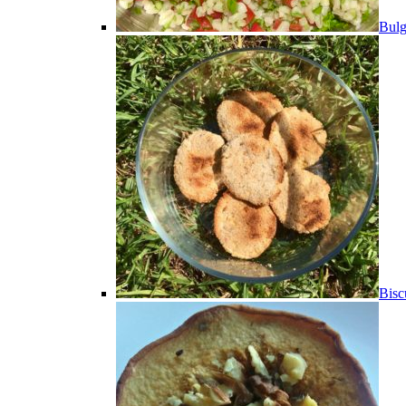
Bulg
Bisc