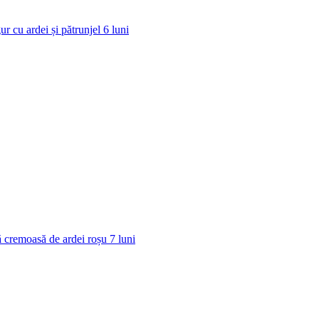
ur cu ardei și pătrunjel
6
luni
 cremoasă de ardei roșu
7
luni