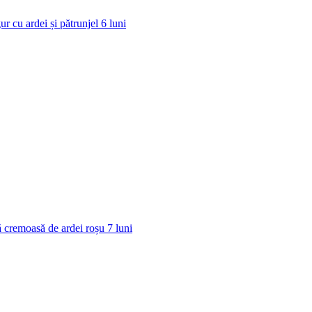
ur cu ardei și pătrunjel
6
luni
 cremoasă de ardei roșu
7
luni