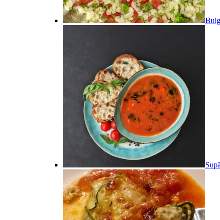
Bulg
Supă