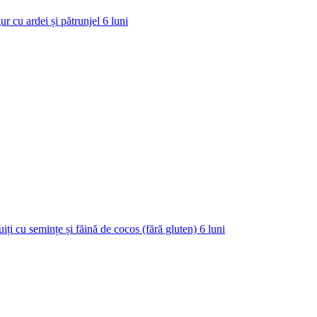
ur cu ardei și pătrunjel
6
luni
uiți cu semințe și făină de cocos (fără gluten)
6
luni