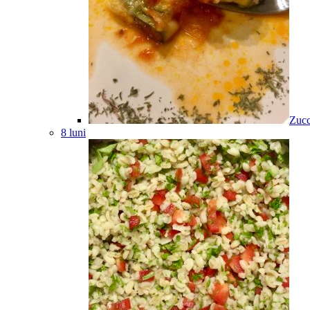
Zucc
8 luni