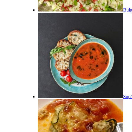
Bulg
Supă