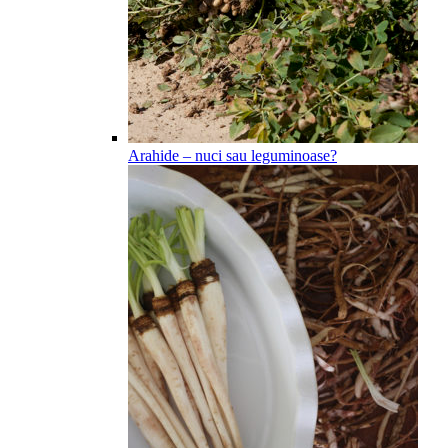
Arahide – nuci sau leguminoase?