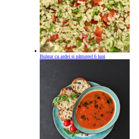
Bulgur cu ardei și pătrunjel
6
luni