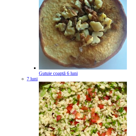
Gutuie coaptă
6
luni
7 luni