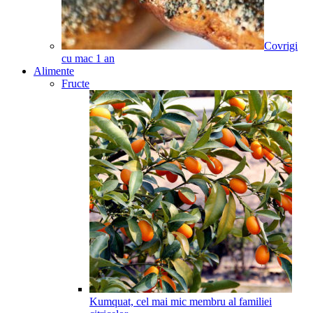
Covrigi
cu mac
1
an
Alimente
Fructe
Kumquat, cel mai mic membru al familiei