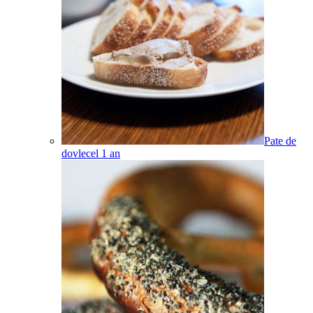
Pate de
dovlecel
1
an