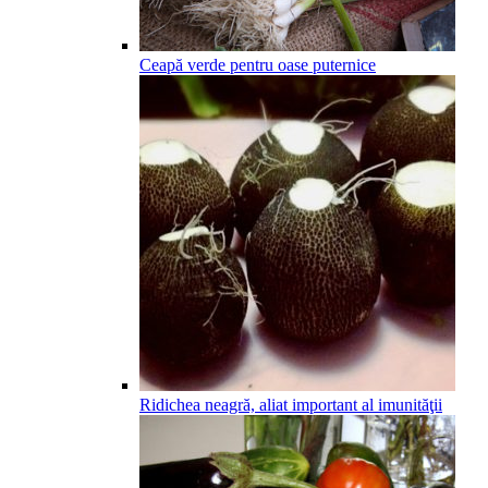
Ceapă verde pentru oase puternice
Ridichea neagră, aliat important al imunităţii