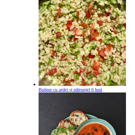
Bulgur cu ardei și pătrunjel
6
luni