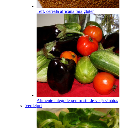
Teff, cereala africană fără gluten
Alimente integrale pentru stil de viață sănătos
Verdețuri