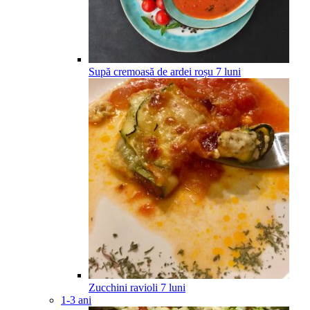
Supă cremoasă de ardei roșu
7
luni
Zucchini ravioli
7
luni
1-3 ani