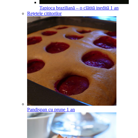
Tapioca braziliană – o clătită inedită
1
an
Rețetele cititorilor
Pandișpan cu prune
1
an