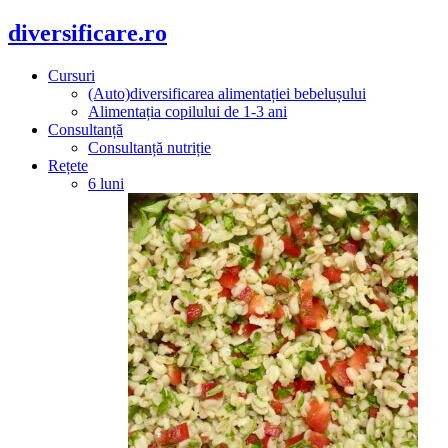
diversificare.ro
Cursuri
(Auto)diversificarea alimentației bebelușului
Alimentația copilului de 1-3 ani
Consultanță
Consultanță nutriție
Rețete
6 luni