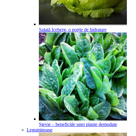
Salată Iceberg, o porție de hidratare
Ștevie – beneficiile unei plante demodate
Leguminoase