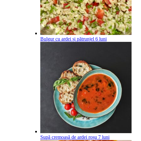
Bulgur cu ardei și pătrunjel
6
luni
Supă cremoasă de ardei roșu
7
luni