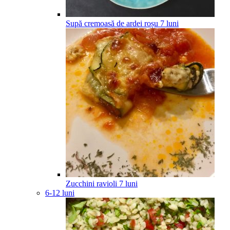
Supă cremoasă de ardei roșu
7
luni
Zucchini ravioli
7
luni
6-12 luni