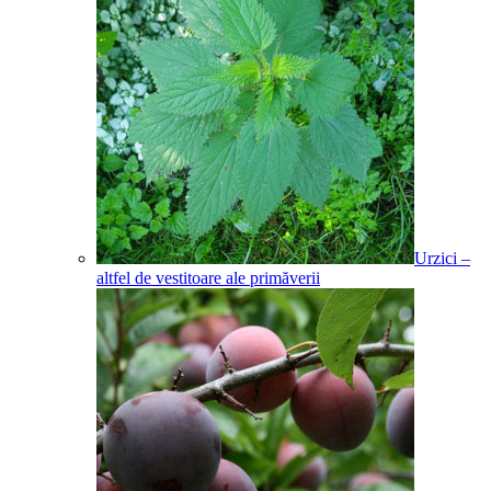
Urzici –
altfel de vestitoare ale primăverii