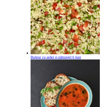
Bulgur cu ardei și pătrunjel
6
luni