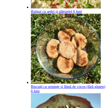
Bulgur cu ardei și pătrunjel
6
luni
Biscuiți cu semințe și făină de cocos (fără gluten)
6
luni