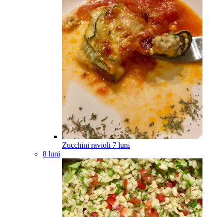
Zucchini ravioli
7
luni
8 luni