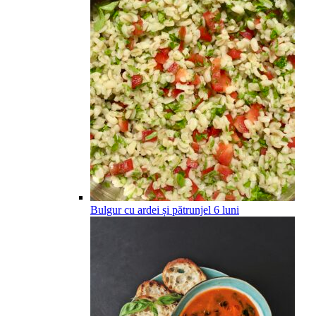
Bulgur cu ardei și pătrunjel
6
luni