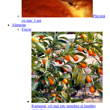
Plăcintă
cu mac
3
ani
Alimente
Fructe
Kumquat, cel mai mic membru al familiei