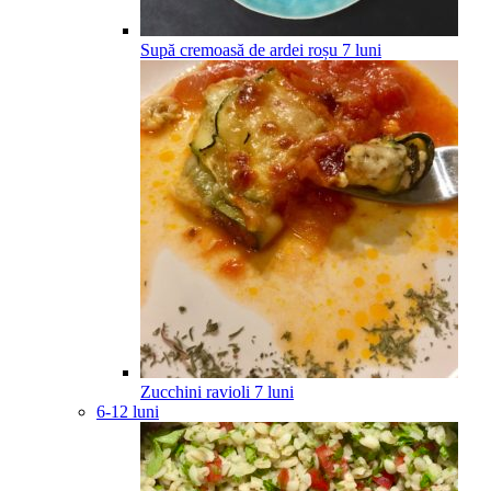
Supă cremoasă de ardei roșu
7
luni
Zucchini ravioli
7
luni
6-12 luni