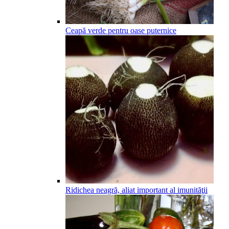
Ceapă verde pentru oase puternice
Ridichea neagră, aliat important al imunităţii