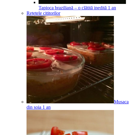
Tapioca braziliană – o clătită inedită
1
an
Rețetele cititorilor
Musaca
din soia
1
an