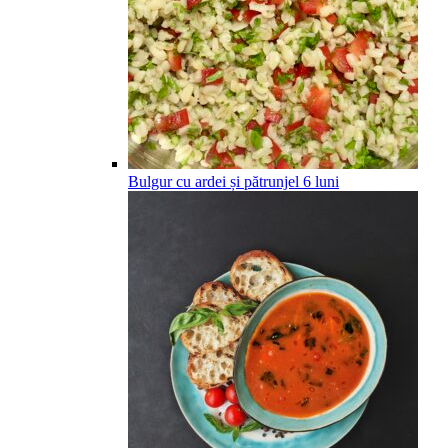
Bulgur cu ardei și pătrunjel
6
luni