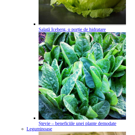
Salată Iceberg, o porție de hidratare
Ștevie – beneficiile unei plante demodate
Leguminoase