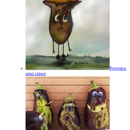
Povestea
unui cuişor