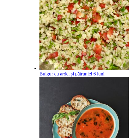
Bulgur cu ardei și pătrunjel
6
luni