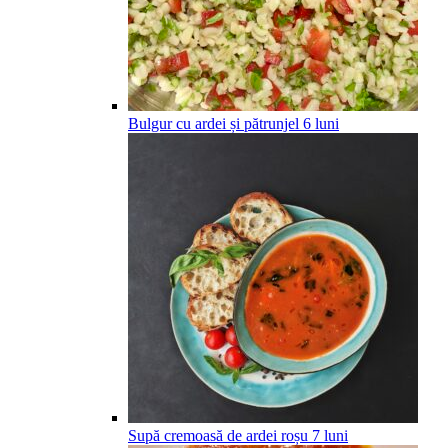
Bulgur cu ardei și pătrunjel
6
luni
Supă cremoasă de ardei roșu
7
luni