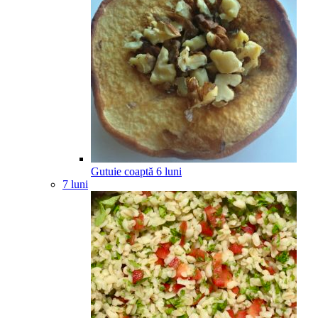
Gutuie coaptă
6
luni
7 luni