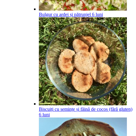
Bulgur cu ardei și pătrunjel
6
luni
Biscuiți cu semințe și făină de cocos (fără gluten)
6
luni