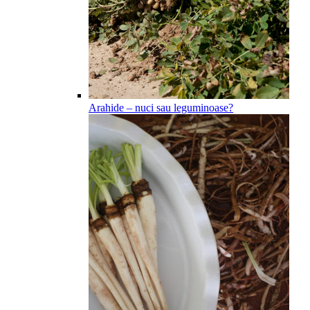
Arahide – nuci sau leguminoase?