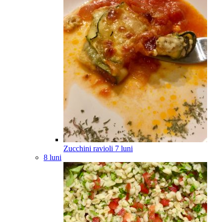
Zucchini ravioli
7
luni
8 luni