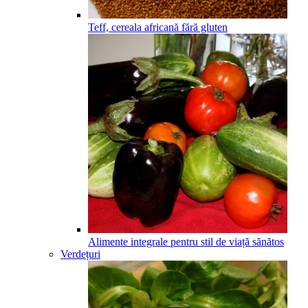
Teff, cereala africană fără gluten
Alimente integrale pentru stil de viață sănătos
Verdețuri