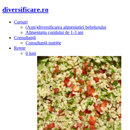
diversificare.ro
Cursuri
(Auto)diversificarea alimentației bebelușului
Alimentația copilului de 1-3 ani
Consultanță
Consultanță nutriție
Rețete
6 luni