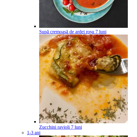
Supă cremoasă de ardei roșu
7
luni
Zucchini ravioli
7
luni
1-3 ani