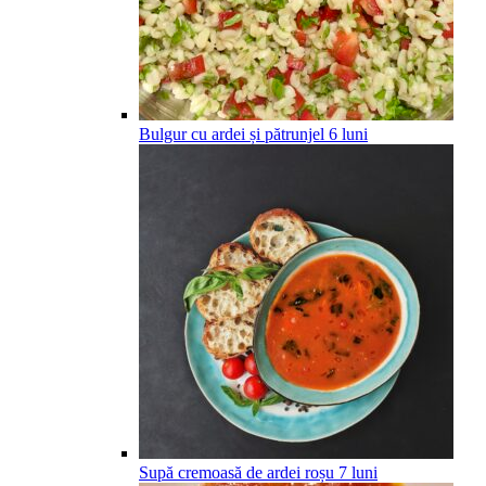
Bulgur cu ardei și pătrunjel
6
luni
Supă cremoasă de ardei roșu
7
luni