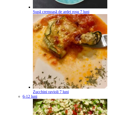
Supă cremoasă de ardei roșu
7
luni
Zucchini ravioli
7
luni
6-12 luni