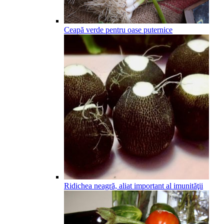
Ceapă verde pentru oase puternice
Ridichea neagră, aliat important al imunităţii