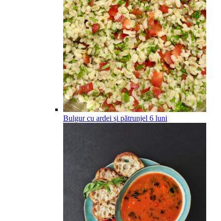
Bulgur cu ardei și pătrunjel
6
luni