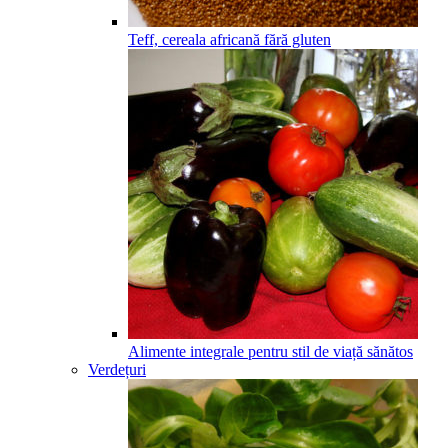
Teff, cereala africană fără gluten
Alimente integrale pentru stil de viață sănătos
Verdețuri