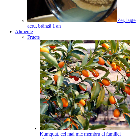
Zer, lapte
acru, brânză
1
an
Alimente
Fructe
Kumquat, cel mai mic membru al familiei