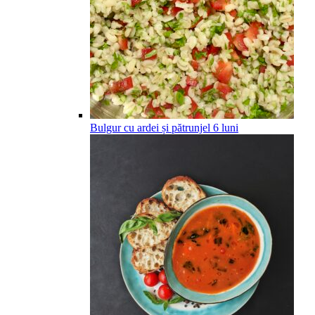
Bulgur cu ardei și pătrunjel
6
luni