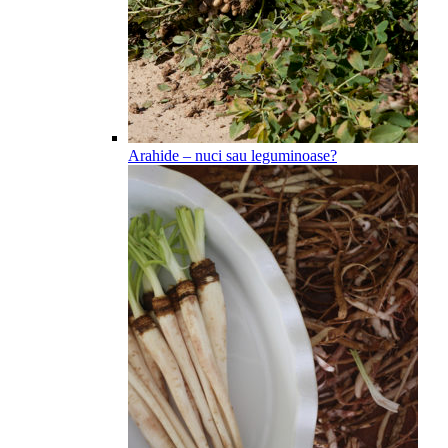
Arahide – nuci sau leguminoase?