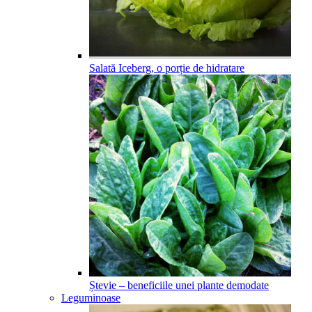
Salată Iceberg, o porție de hidratare
Ștevie – beneficiile unei plante demodate
Leguminoase