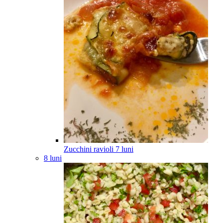
Zucchini ravioli
7
luni
8 luni