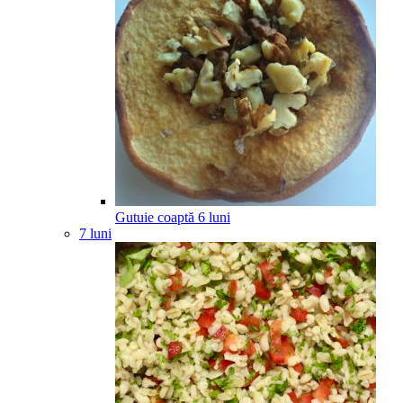
Gutuie coaptă
6
luni
7 luni