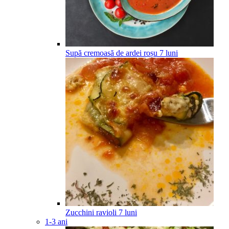
Supă cremoasă de ardei roșu
7
luni
Zucchini ravioli
7
luni
1-3 ani