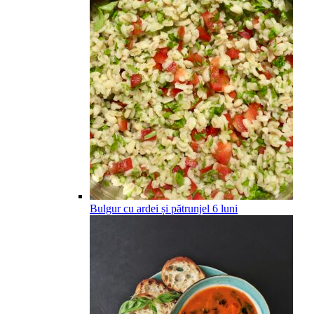
Bulgur cu ardei și pătrunjel
6
luni