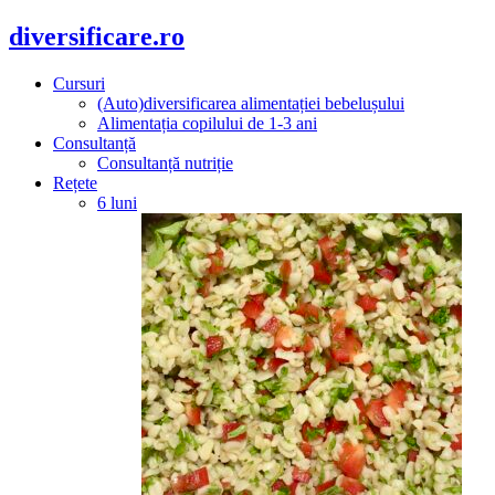
diversificare.ro
Cursuri
(Auto)diversificarea alimentației bebelușului
Alimentația copilului de 1-3 ani
Consultanță
Consultanță nutriție
Rețete
6 luni