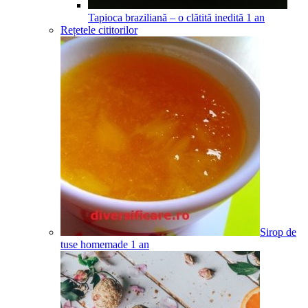
Tapioca braziliană – o clătită inedită
1
an
Rețetele cititorilor
Sirop de
tuse homemade
1
an