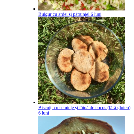
Bulgur cu ardei și pătrunjel
6
luni
Biscuiți cu semințe și făină de cocos (fără gluten)
6
luni