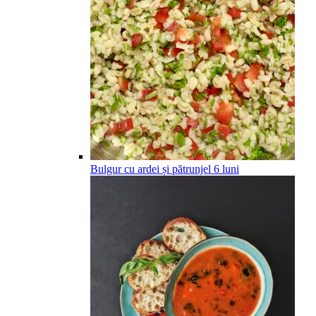
Bulgur cu ardei și pătrunjel
6
luni