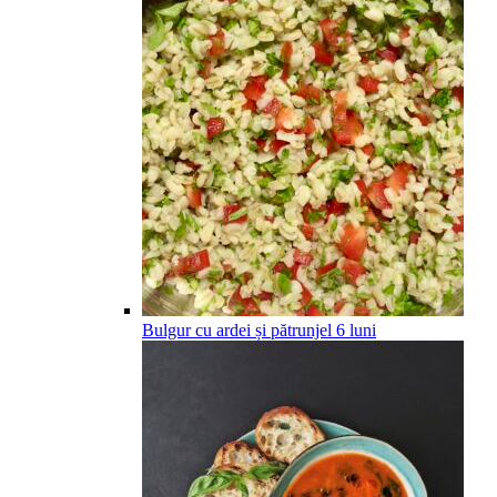
Bulgur cu ardei și pătrunjel
6
luni