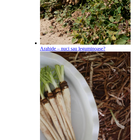
Arahide – nuci sau leguminoase?