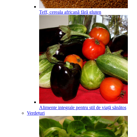
Teff, cereala africană fără gluten
Alimente integrale pentru stil de viață sănătos
Verdețuri