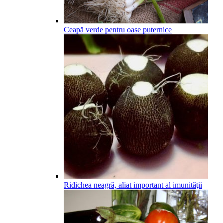
Ceapă verde pentru oase puternice
Ridichea neagră, aliat important al imunităţii