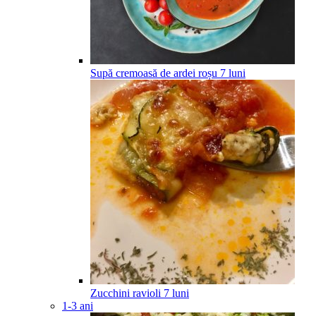
Supă cremoasă de ardei roșu
7
luni
Zucchini ravioli
7
luni
1-3 ani