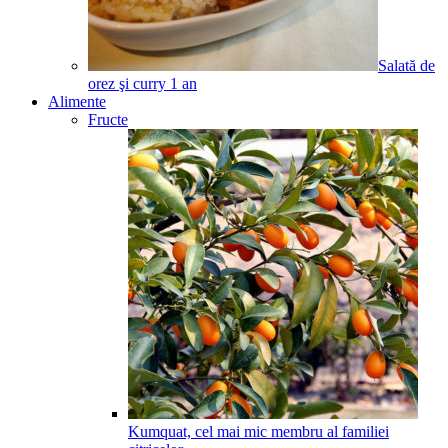
Salată de
orez şi curry
1
an
Alimente
Fructe
Kumquat, cel mai mic membru al familiei