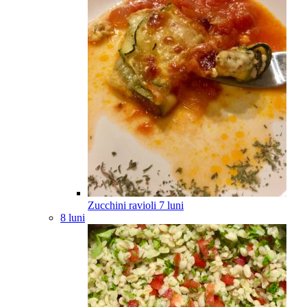
Zucchini ravioli
7
luni
8 luni