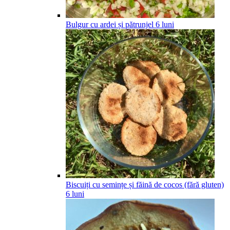
Bulgur cu ardei și pătrunjel
6
luni
Biscuiți cu semințe și făină de cocos (fără gluten)
6
luni