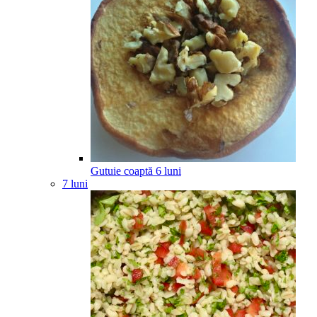
Gutuie coaptă
6
luni
7 luni