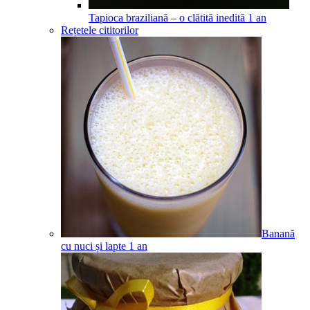
Tapioca braziliană – o clătită inedită
1
an
Rețetele cititorilor
Banană
cu nuci și lapte
1
an