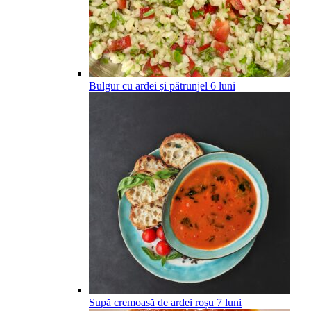
Bulgur cu ardei și pătrunjel
6
luni
Supă cremoasă de ardei roșu
7
luni