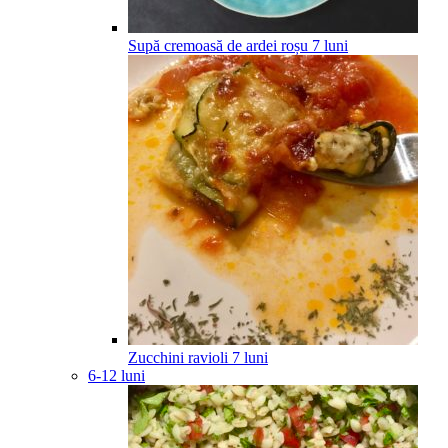
Supă cremoasă de ardei roșu
7
luni
Zucchini ravioli
7
luni
6-12 luni