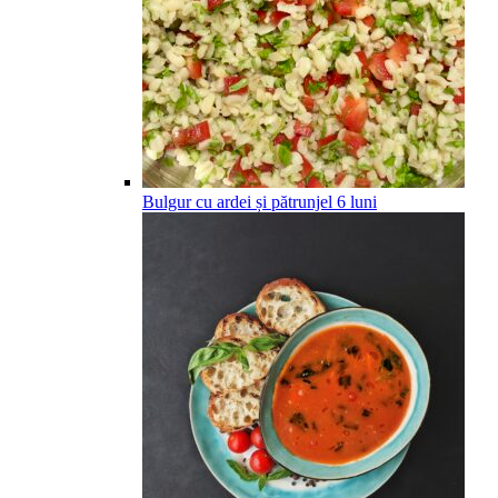
Bulgur cu ardei și pătrunjel
6
luni