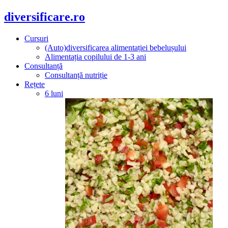
diversificare.ro
Cursuri
(Auto)diversificarea alimentației bebelușului
Alimentația copilului de 1-3 ani
Consultanță
Consultanță nutriție
Rețete
6 luni