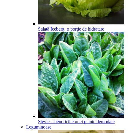
Salată Iceberg, o porție de hidratare
Ștevie – beneficiile unei plante demodate
Leguminoase