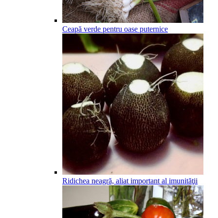
Ceapă verde pentru oase puternice
Ridichea neagră, aliat important al imunităţii