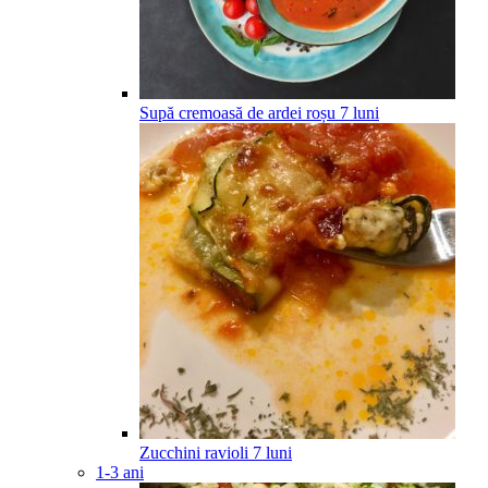
Supă cremoasă de ardei roșu
7
luni
Zucchini ravioli
7
luni
1-3 ani