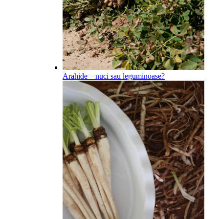
Arahide – nuci sau leguminoase?