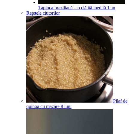
Tapioca braziliană – o clătită inedită
1
an
Rețetele cititorilor
Pilaf de
quinoa cu mazăre
8
luni