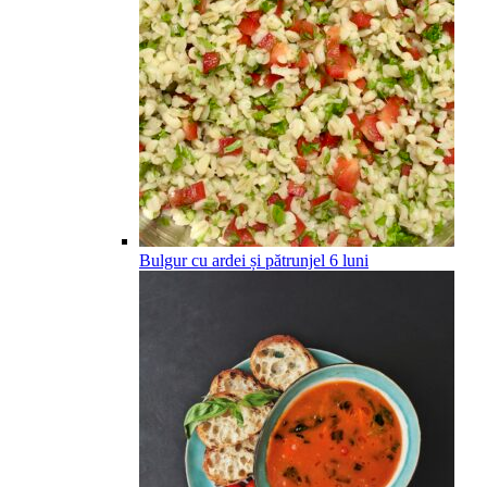
Bulgur cu ardei și pătrunjel
6
luni