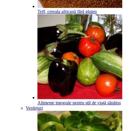
Teff, cereala africană fără gluten
Alimente integrale pentru stil de viață sănătos
Verdețuri