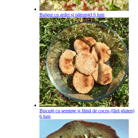
Bulgur cu ardei și pătrunjel
6
luni
Biscuiți cu semințe și făină de cocos (fără gluten)
6
luni