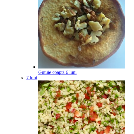
Gutuie coaptă
6
luni
7 luni