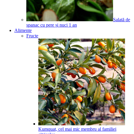
Salată de
spanac cu pere și nuci
1
an
Alimente
Fructe
Kumquat, cel mai mic membru al familiei