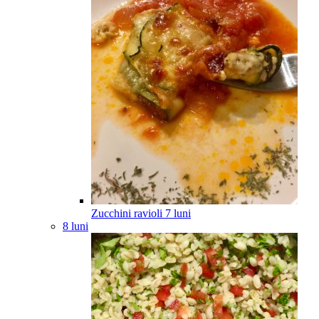
Zucchini ravioli
7
luni
8 luni