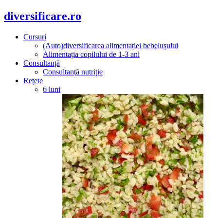
diversificare.ro
Cursuri
(Auto)diversificarea alimentației bebelușului
Alimentația copilului de 1-3 ani
Consultanță
Consultanță nutriție
Rețete
6 luni