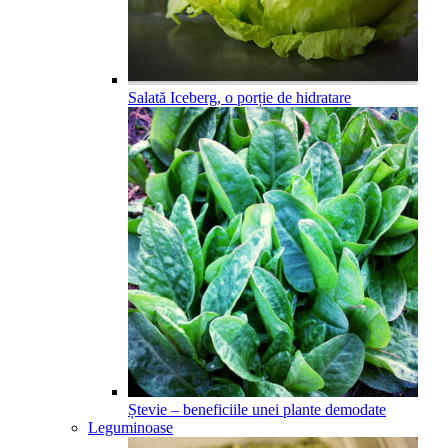
Salată Iceberg, o porție de hidratare
Ștevie – beneficiile unei plante demodate
Leguminoase