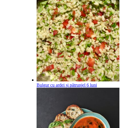
Bulgur cu ardei și pătrunjel
6
luni