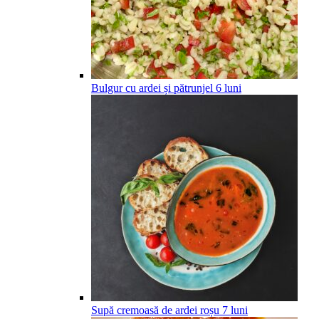
Bulgur cu ardei și pătrunjel
6
luni
Supă cremoasă de ardei roșu
7
luni