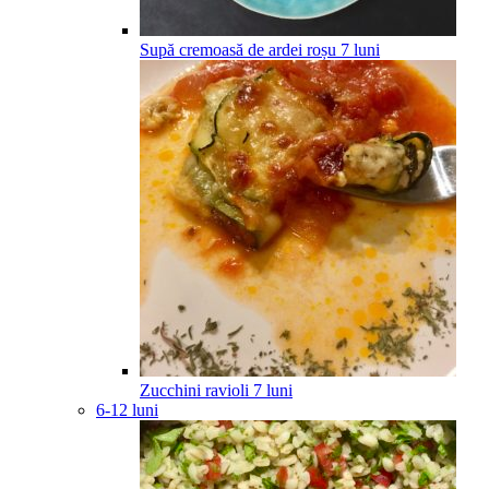
Supă cremoasă de ardei roșu
7
luni
Zucchini ravioli
7
luni
6-12 luni